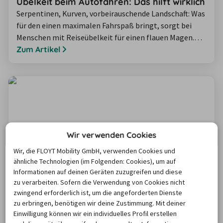
Übelkeit beim Autofahren: Das hilft wirklich
Serpentinen, Kurven, vorbeirauschende Landschaft: Was
für den einen maximalen Fahrspaß bringt, sorgt bei
Menschen mit Reiseübelkeit für einen flauen Magen.
Aber was kann man gegen Übelkeit beim Autofahren
Zum Artikel
tun? Wir verraten Ihnen, welche Hausmittel statt
Tabletten helfen und wie Sie sich optimal auf längere
Autofahrten vorbereiten können.
Wir verwenden Cookies
Wir, die FLOYT Mobility GmbH, verwenden Cookies und
ähnliche Technologien (im Folgenden: Cookies), um auf
Informationen auf deinen Geräten zuzugreifen und diese
Ergonomie im Auto: So sitzen Sie gesund,
zu verarbeiten. Sofern die Verwendung von Cookies nicht
sicher und bequem
zwingend erforderlich ist, um die angeforderten Dienste
Ergonomische Bürostühle oder Matratzen kennt jeder,
zu erbringen, benötigen wir deine Zustimmung. Mit deiner
aber Ergonomie im Auto wird oft vernachlässigt. Der
Einwilligung können wir ein individuelles Profil erstellen