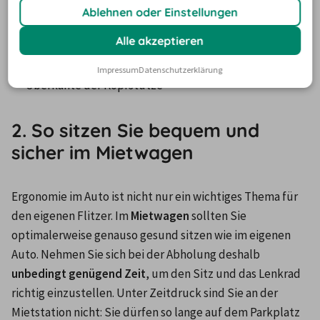
Rückenlehne ist senkrecht und berührt die Schultern
Ablehnen oder Einstellungen
Oberes Ende des Lenkrads befindet sich auf Höhe der 
Alle akzeptieren
Schultern
Kopfoberkante befindet sich auf gleicher Höhe wie die 
Impressum
Datenschutzerklärung
Oberkante der Kopfstütze
2. So sitzen Sie bequem und
sicher im Mietwagen
Ergonomie im Auto ist nicht nur ein wichtiges Thema für 
den eigenen Flitzer. Im 
Mietwagen
 sollten Sie 
optimalerweise genauso gesund sitzen wie im eigenen 
Auto. Nehmen Sie sich bei der Abholung deshalb 
unbedingt genügend Zeit
, um den Sitz und das Lenkrad 
richtig einzustellen. Unter Zeitdruck sind Sie an der 
Mietstation nicht: Sie dürfen so lange auf dem Parkplatz 