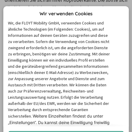
orientieren Sie sich an Ihrer Kopfoberkante. Die sollte sich 
nämlich auf gleicher Höhe wie die Oberkante der 
Wir verwenden Cookies
Kopfstütze befinden. 

Wir, die FLOYT Mobility GmbH, verwenden Cookies und
ähnliche Technologien (im Folgenden: Cookies), um auf
Die Stütze sollte außerdem
 möglichst aufrecht
 stehen 
Informationen auf deinen Geräten zuzugreifen und diese
und sich nah an Ihrem Kopf befinden. Eine gute 
zu verarbeiten. Sofern die Verwendung von Cookies nicht
Faustregel: Mehr als 
vier Zentimeter Abstand
 vom 
zwingend erforderlich ist, um die angeforderten Dienste
zu erbringen, benötigen wir deine Zustimmung. Mit deiner
Hinterkopf zur Kopfstütze sollten es nicht sein. So sind 
Einwilligung können wir ein individuelles Profil erstellen
Sie zum Beispiel bei einer Vollbremsung oder Aufprällen 
und die geräteübergreifend gesammelten Informationen
optimal geschützt und vermeiden Verletzungen im 
(einschließlich deiner E-Mail-Adresse) zu Werbezwecken,
zur Anpassung unserer Angebote und Dienste und zum
Nackenbereich. 

Austausch mit Dritten verarbeiten. Wir können die Daten
auch zur Präferenzverwaltung, Reichweiten- und
Diese Grafik verdeutlicht noch einmal, wie Sie bequem 
Leistungsauswertung nutzen. Erfolgt die Verarbeitung
und sicher sitzen: 
außerhalb der EU/des EWR, werden wir die Sicherheit der
Verarbeitung durch entsprechende Garantien
sicherstellen.
Weitere Einzelheiten findest du unter
Augen befinden sich auf Höhe der halben 
„Einstellungen“. Du
kannst deine Einwilligung freiwillig
Frontscheibe, Knie sind leicht angewinkelt
erteilen und jederzeit
widerrufen.