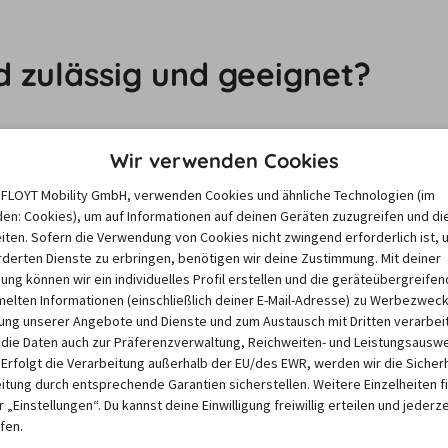
nd zulässig und geeignet?
sitze im Auto zugelassen, die einer bestimmten Norm 
Wir verwenden Cookies
 und ECE-R 44/04
 gültig. Wichtig ist außerdem, dass der 
e FLOYT Mobility GmbH, verwenden Cookies und ähnliche Technologien (im
ss er ordnungsgemäß im Auto angebracht ist und 
en: Cookies), um auf Informationen auf deinen Geräten zuzugreifen und di
st.
iten. Sofern die Verwendung von Cookies nicht zwingend erforderlich ist, 
derten Dienste zu erbringen, benötigen wir deine Zustimmung. Mit deiner
igung können wir ein individuelles Profil erstellen und die geräteübergreifen
itz
lten Informationen (einschließlich deiner E-Mail-Adresse) zu Werbezweck
ng unserer Angebote und Dienste und zum Austausch mit Dritten verarbeit
die Daten auch zur Präferenzverwaltung, Reichweiten- und Leistungsausw
 Erfolgt die Verarbeitung außerhalb der EU/des EWR, werden wir die Sicher
-mietwagen.de
 buchen möchten, können Sie den 
itung durch entsprechende Garantien sicherstellen. Weitere Einzelheiten f
pezielles für Sie tun?“ anfragen. Wichtig dabei ist, 
 „Einstellungen“. Du kannst deine Einwilligung freiwillig erteilen und jederze
.

fen.