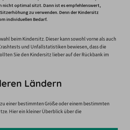
 nicht optimal sitzt. Dann ist es empfehlenswert, 
Sitzerhöhung
 zu verwenden. Denn der Kindersitz 
om individuellen Bedarf.
wahl beim Kindersitz. Dieser kann sowohl vorne als auch 
hinten im Auto angebracht werden. Allerdings haben Crashtests und Unfallstatistiken bewiesen, dass die 
sollten Sie den Kindersitz lieber auf der Rückbank im 
nderen Ländern
is zu einer bestimmten Größe oder einem bestimmten 
tze. Hier ein kleiner Überblick über die 