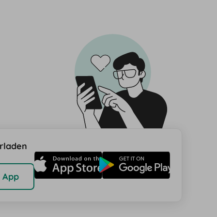
rladen
 App