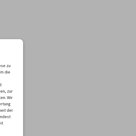
ese zu
um die
d
en, zur
en. Wir
ertung
heit der
indest
it