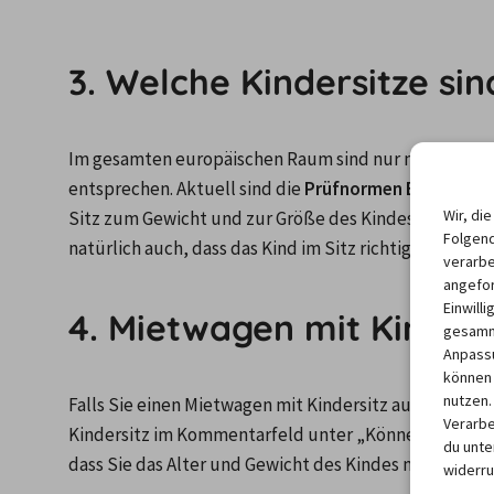
3. Welche Kindersitze si
Im gesamten europäischen Raum sind nur noch Kinder
entsprechen. Aktuell sind die 
Prüfnormen ECE-R44/03
Wir, di
Sitz zum Gewicht und zur Größe des Kindes passt, da
Folgend
natürlich auch, dass das Kind im Sitz richtig gesichert i
verarbe
angefor
Einwill
4. Mietwagen mit Kinders
gesamme
Anpassu
können 
nutzen.
Falls Sie einen Mietwagen mit Kindersitz auf 
billiger
Verarbe
Kindersitz im Kommentarfeld unter „Können wir etwas S
du unter
dass Sie das Alter und Gewicht des Kindes mit angeben
widerru