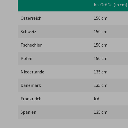
bis Größe (in cm)
Österreich
150 cm
Schweiz
150 cm
Tschechien
150 cm
Polen
150 cm
Niederlande
135 cm
Dänemark
135 cm
Frankreich
k.A.
Spanien
135 cm