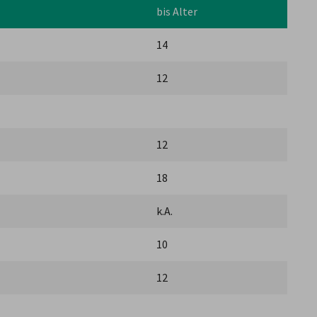
bis Alter
14
12
12
18
k.A.
10
12