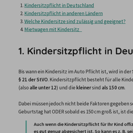
Kindersitzpflicht in Deutschland
Kindersitzpflicht in anderen Ländern
Welche Kindersitze sind zulässig und geeignet?
Mietwagen mit Kindersitz   
1. Kindersitzpflicht in D
Bis wann ein Kindersitz im Auto Pflicht ist, wird in der 
§ 21 der StVO
. Kindersitzpflicht besteht für alle Kind
(also 
alle unter 12
) und die 
kleiner
 sind 
als 150 cm
.

Dabei müssen jedoch nicht beide Faktoren gegeben sein
Geburtstag hat ODER sobald es 150 cm groß ist, ist di
Auch wenn die Kindersitzpflicht für Ihr Kind offiz
es gut genug abgesichert ist. So kann es z. B. sei