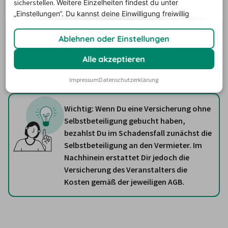
sicherstellen.
Weitere Einzelheiten findest du unter
selten sind, kleine Schäden wie ein Steinschlag oder ein 
„Einstellungen“. Du
kannst deine Einwilligung freiwillig
Kratzer können immer einmal passieren. Und schon ein 
erteilen und jederzeit
widerrufen.
kleiner Kratzer im Mietwagen kann unangenehme Kosten 
Ablehnen oder Einstellungen
verursachen. Wenn Du eine Vollkasko ohne 
Selbstbeteiligung bzw. mit Erstattung der 
Alle akzeptieren
Selbstbeteiligung gewählt hast, übernimmt die 
Impressum
Datenschutzerklärung
Versicherung die anfallenden Kosten.
Wichtig: Wenn Du eine Versicherung ohne
Selbstbeteiligung gebucht haben,
bezahlst Du im Schadensfall zunächst die
Selbstbeteiligung an den Vermieter. Im
Nachhinein erstattet Dir jedoch die
Versicherung des Veranstalters die
Kosten gemäß der jeweiligen AGB.