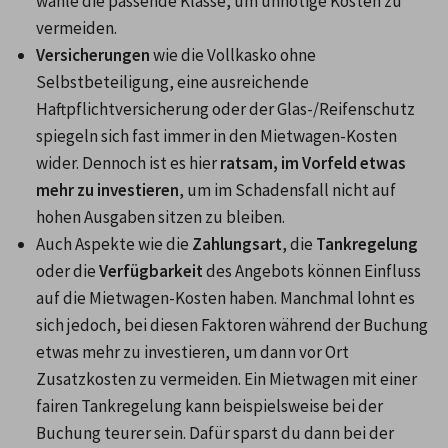
wähle die passende Klasse, um unnötige Kosten zu 
vermeiden.
Versicherungen
 wie die Vollkasko ohne 
Selbstbeteiligung, eine ausreichende 
Haftpflichtversicherung oder der Glas-/Reifenschutz 
spiegeln sich fast immer in den Mietwagen-Kosten 
wider. Dennoch ist es hier 
ratsam, im Vorfeld etwas 
mehr zu investieren
, um im Schadensfall nicht auf 
hohen Ausgaben sitzen zu bleiben.
Auch Aspekte wie die 
Zahlungsart
, die 
Tankregelung
oder die
 Verfügbarkeit
 des Angebots können Einfluss 
auf die Mietwagen-Kosten haben. Manchmal lohnt es 
sich jedoch, bei diesen Faktoren während der Buchung 
etwas mehr zu investieren, um dann vor Ort 
Zusatzkosten zu vermeiden. Ein Mietwagen mit einer 
fairen Tankregelung kann beispielsweise bei der 
Buchung teurer sein. Dafür sparst du dann bei der 