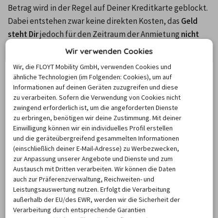
Betrag wird in der Regel auf Deiner Kreditkarte geblockt. 
Dabei entstehen zwar keine direkten Kosten, das 
Geld 
steht Dir 
jedoch für den Zeitraum der Anmietung 
nicht 
zur Verfügung
. Die Höhe der Kaution findest Du in den 
Wir verwenden Cookies
Mietbedingungen Deines gewählten Angebots.
Wir, die FLOYT Mobility GmbH, verwenden Cookies und
ähnliche Technologien (im Folgenden: Cookies), um auf
Informationen auf deinen Geräten zuzugreifen und diese
zu verarbeiten. Sofern die Verwendung von Cookies nicht
Kosten im Schadensfall: Gut
zwingend erforderlich ist, um die angeforderten Dienste
versichert, gut gespart
zu erbringen, benötigen wir deine Zustimmung. Mit deiner
Einwilligung können wir ein individuelles Profil erstellen
und die geräteübergreifend gesammelten Informationen
Wie bereits erwähnt, ist es sinnvoll, bei der Buchung ein 
(einschließlich deiner E-Mail-Adresse) zu Werbezwecken,
umfassendes Versicherungspaket
 zu wählen – auch 
zur Anpassung unserer Angebote und Dienste und zum
wenn dadurch möglicherweise die Mietwagen-Kosten 
Austausch mit Dritten verarbeiten. Wir können die Daten
auch zur Präferenzverwaltung, Reichweiten- und
steigen. So bist Du auf etwaige Schadensfälle vorbereitet 
Leistungsauswertung nutzen. Erfolgt die Verarbeitung
und musst nicht vor hohen Zahlungen im Nachhinein 
außerhalb der EU/des EWR, werden wir die Sicherheit der
fürchten. Auch wenn schwere Unfälle mit dem Leihwagen 
Verarbeitung durch entsprechende Garantien