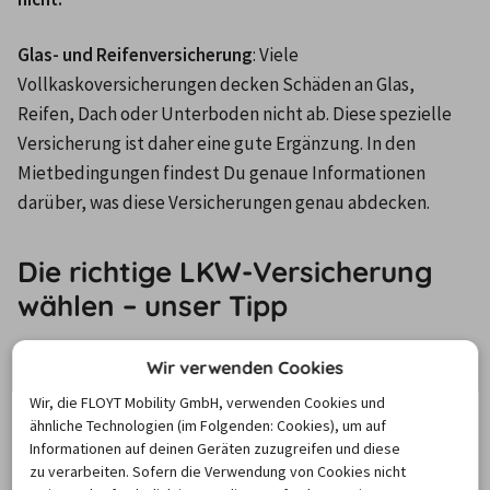
Glas- und Reifenversicherung
: Viele 
Vollkaskoversicherungen decken Schäden an Glas, 
Reifen, Dach oder Unterboden nicht ab. Diese spezielle 
Versicherung ist daher eine gute Ergänzung. In den 
Mietbedingungen findest Du genaue Informationen 
darüber, was diese Versicherungen genau abdecken.
Die richtige LKW-Versicherung
wählen – unser Tipp
Wir verwenden Cookies
Aus Erfahrung können wir sagen: Auch wenn der Preis 
dadurch etwas höher ist, lohnt sich ein umfassender 
Wir, die FLOYT Mobility GmbH, verwenden Cookies und
ähnliche Technologien (im Folgenden: Cookies), um auf
Versicherungsschutz. Du sparst Dir im Schadensfall hohe 
Informationen auf deinen Geräten zuzugreifen und diese
Kosten und kannst entspannter umziehen.

zu verarbeiten. Sofern die Verwendung von Cookies nicht