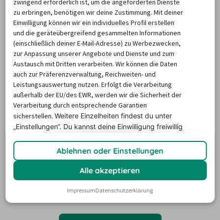
zwingend erforderlich ist, um die angeforderten Dienste
zu erbringen, benötigen wir deine Zustimmung. Mit deiner
Wir empfehlen dir:
Einwilligung können wir ein individuelles Profil erstellen
Vollkaskoversicherung ohne Selbstbeteiligung
und die geräteübergreifend gesammelten Informationen
Haftpflichtversicherung mit mindestens 1 Mio. Euro 
(einschließlich deiner E-Mail-Adresse) zu Werbezwecken,
Deckungssumme
zur Anpassung unserer Angebote und Dienste und zum
Austausch mit Dritten verarbeiten. Wir können die Daten
Diebstahlversicherung ohne Selbstbeteiligung
auch zur Präferenzverwaltung, Reichweiten- und
Leistungsauswertung nutzen. Erfolgt die Verarbeitung
außerhalb der EU/des EWR, werden wir die Sicherheit der
Verarbeitung durch entsprechende Garantien
sicherstellen.
Weitere Einzelheiten findest du unter
„Einstellungen“. Du
kannst deine Einwilligung freiwillig
Achtung! Alle Versicherungen gelten
erteilen und jederzeit
widerrufen.
nur, wenn Du selbst oder ein
Ablehnen oder Einstellungen
angemeldeter Zusatzfahrer am
Steuer sitzt. Andere Personen sind
Alle akzeptieren
nicht versichert!
Impressum
Datenschutzerklärung