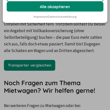
Alle akzeptieren
Impressum
Datenschutzerklärung
Wenn du diese Tipps beherzigst, bleibst Du Schäden und 
Unfällen mit Sicherheit fern. Trotzdem solltest Du besser 
ein Angebot mit Vollkaskoversicherung (ohne 
Selbstbeteiligung) buchen – die paar Euro mehr zahlen 
sich aus, falls doch etwas passiert. Damit bist Dugegen 
alle Schäden am Wagen und an Dritten abgesichert. 
Transporter vergleichen
Noch Fragen zum Thema
Mietwagen? Wir helfen gerne!
Bei weiteren Fragen zu Mietwagen oder bei 