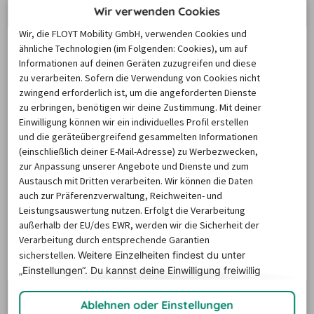
Wir verwenden Cookies
Wir, die FLOYT Mobility GmbH, verwenden Cookies und
ähnliche Technologien (im Folgenden: Cookies), um auf
Am Zielort angekommen? Hol Dir Hilfe fürs Rangieren 
Informationen auf deinen Geräten zuzugreifen und diese
und Einparken. Besprich vorher, welchen Platz der 
zu verarbeiten. Sofern die Verwendung von Cookies nicht
Transporter einnehmen soll, und nutze dabei die 
zwingend erforderlich ist, um die angeforderten Dienste
zu erbringen, benötigen wir deine Zustimmung. Mit deiner
Außenspiegel. Dein Helfer sollte die Abstände genau 
Einwilligung können wir ein individuelles Profil erstellen
prüfen – denk dran, dass auch er einen anderen 
und die geräteübergreifend gesammelten Informationen
Blickwinkel hat als Du.

(einschließlich deiner E-Mail-Adresse) zu Werbezwecken,
zur Anpassung unserer Angebote und Dienste und zum
Austausch mit Dritten verarbeiten. Wir können die Daten
Übrigens: Ein Einweisungshelfer ist wichtig für den 
auch zur Präferenzverwaltung, Reichweiten- und
Versicherungsschutz. Ohne Hilfe kann die Versicherung 
Leistungsauswertung nutzen. Erfolgt die Verarbeitung
im Falle eines Schadens evtl. eine Erstattung der 
außerhalb der EU/des EWR, werden wir die Sicherheit der
Verarbeitung durch entsprechende Garantien
sicherstellen.
Weitere Einzelheiten findest du unter
„Einstellungen“. Du
kannst deine Einwilligung freiwillig
9. Sicherheit und Versicherung beim
erteilen und jederzeit
widerrufen.
Transporterfahren
Ablehnen oder Einstellungen