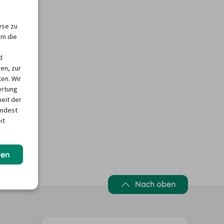
ese zu
um die
d
en, zur
en. Wir
ertung
heit der
indest
it
ren
Nach oben