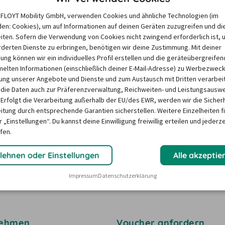
r Mietwagenbuchung und helfen Ihnen mit fundiertem 
e FLOYT Mobility GmbH, verwenden Cookies und ähnliche Technologien (im
ung zu treffen. Entdecken Sie unser umfassendes 
en: Cookies), um auf Informationen auf deinen Geräten zuzugreifen und di
 Erfahrung.
iten. Sofern die Verwendung von Cookies nicht zwingend erforderlich ist, 
derten Dienste zu erbringen, benötigen wir deine Zustimmung. Mit deiner
igung können wir ein individuelles Profil erstellen und die geräteübergreifen
r-mietwagen.de?
lten Informationen (einschließlich deiner E-Mail-Adresse) zu Werbezweck
ng unserer Angebote und Dienste und zum Austausch mit Dritten verarbeit
die Daten auch zur Präferenzverwaltung, Reichweiten- und Leistungsausw
etwagen-Preisvergleich und findet weltweit Mietwagen 
 Erfolgt die Verarbeitung außerhalb der EU/des EWR, werden wir die Sicher
itung durch entsprechende Garantien sicherstellen. Weitere Einzelheiten f
lio umfasst Angebote von über 150 Vermietern und 
 „Einstellungen“. Du kannst deine Einwilligung freiwillig erteilen und jederze
bieten wir Ihnen in unserer App Carsharing-Optionen in 
fen.
 Alltag und auf Reisen.
lehnen oder Einstellungen
Alle akzeptie
Impressum
Datenschutzerklärung
nehmen
Voucher anfordern