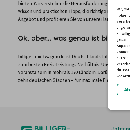
bieten. Wir verstehen die Herausforderungen bei de
Wir, di
Wissen und praktischen Tipps, die richtige Entscheid
Folgend
Angebot und profitieren Sie von unserer langjährigen
verarbe
angefor
Einwill
Ok, aber... was genau ist billige
gesamme
Anpassu
können 
billiger-mietwagen.de ist Deutschlands führender Mi
nutzen.
Verarbe
zum besten Preis-Leistungs-Verhältnis. Unser Portfo
du unter
Veranstaltern in mehr als 170 Ländern. Darüber hinaus 
widerru
zehn deutschen Städten – für maximale Flexibilität im
Ab
Unter