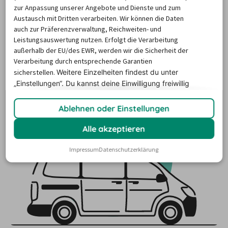
wirst du vergeblich nach einem entsprechenden Schalter 
zur Anpassung unserer Angebote und Dienste und zum
am Flughafen suchen. Wer dein Vermieter ist, kannst du 
Austausch mit Dritten verarbeiten. Wir können die Daten
bereits deinem gewünschten Angebot entnehmen oder 
auch zur Präferenzverwaltung, Reichweiten- und
Leistungsauswertung nutzen. Erfolgt die Verarbeitung
später auf deinem Voucher nachlesen. Halte am 
außerhalb der EU/des EWR, werden wir die Sicherheit der
Flughafen Ausschau nach der Station oder dem 
Verarbeitung durch entsprechende Garantien
Shuttlebus des Vermieters. 
sicherstellen.
Weitere Einzelheiten findest du unter
„Einstellungen“. Du
kannst deine Einwilligung freiwillig
erteilen und jederzeit
widerrufen.
Ablehnen oder Einstellungen
Alle akzeptieren
Impressum
Datenschutzerklärung