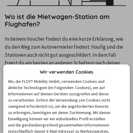
Wo ist die Mietwagen-Station am
Flughafen?
In deinem Voucher findest du eine kurze Erklärung, wie 
du den Weg zum Autovermieter findest. Häufig sind die 
Stationen auch nicht gut ausgeschildert. In dem Fall 
fragst du am besten an anderen Schaltern nach deiner 
Autovermietung oder wende dich gerne an unsere 
Wir verwenden Cookies
Experten am Telefon (0221 567 999 11), wenn du dazu 
Wir, die FLOYT Mobility GmbH, verwenden Cookies und
Fragen hast.
ähnliche Technologien (im Folgenden: Cookies), um auf
Informationen auf deinen Geräten zuzugreifen und diese
zu verarbeiten. Sofern die Verwendung von Cookies nicht
zwingend erforderlich ist, um die angeforderten Dienste
Beachte bei der Abholung, dass dein Anbieter nicht 
zu erbringen, benötigen wir deine Zustimmung. Mit deiner
unbedingt auch dein Autovermieter ist.
 Wenn du zum 
Einwilligung können wir ein individuelles Profil erstellen
und die geräteübergreifend gesammelten Informationen
Beispiel über den Veranstalter DriveFTI gebucht hast, 
(einschließlich deiner E-Mail-Adresse) zu Werbezwecken,