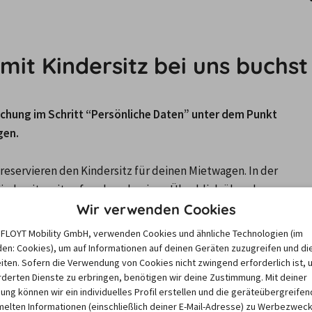
it Kindersitz bei uns buchst
chung im Schritt “Persönliche Daten” unter dem Punkt 
gen.
eservieren den Kindersitz für deinen Mietwagen. In der 
ndersitz mit auf, sodass du einen Überblick über den 
Wir verwenden Cookies
e FLOYT Mobility GmbH, verwenden Cookies und ähnliche Technologien (im
en: Cookies), um auf Informationen auf deinen Geräten zuzugreifen und di
 bezahlen. 
iten. Sofern die Verwendung von Cookies nicht zwingend erforderlich ist, 
derten Dienste zu erbringen, benötigen wir deine Zustimmung. Mit deiner
genen Kindersitz mit auf die Reise zu nehmen oder dir 
igung können wir ein individuelles Profil erstellen und die geräteübergreifen
n der Reservierung zurücktreten, ohne dass dir dadurch 
lten Informationen (einschließlich deiner E-Mail-Adresse) zu Werbezweck