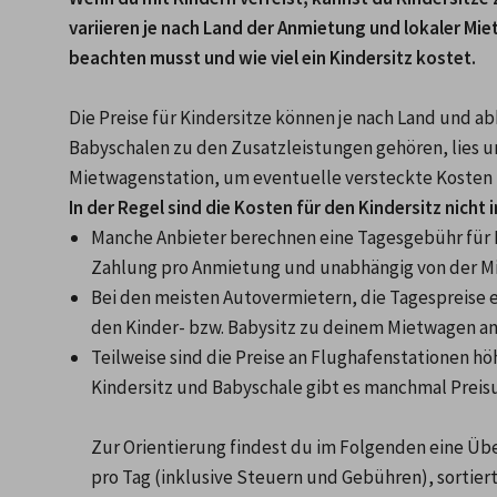
variieren je nach Land der Anmietung und lokaler Mie
Die Preise für Kindersitze können je nach Land und ab
Babyschalen zu den Zusatzleistungen gehören, lies u
Mietwagenstation, um eventuelle versteckte Kosten 
In der Regel sind die Kosten für den Kindersitz nicht
Manche Anbieter berechnen eine Tagesgebühr für K
Zahlung pro Anmietung und unabhängig von der Mi
Bei den meisten Autovermietern, die Tagespreise er
den Kinder- bzw. Babysitz zu deinem Mietwagen an
Teilweise sind die Preise an Flughafenstationen höh
Kindersitz und Babyschale gibt es manchmal Preisu
Zur Orientierung findest du im Folgenden eine Übe