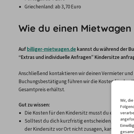
Griechenland: ab 3,70 Euro
Wie du einen Mietwagen m
Auf 
billiger-mietwagen.de
 kannst du während der Bu
“Extras und individuelle Anfragen” Kindersitze anfra
Anschließend kontaktieren wir deinen Vermieter und r
Buchungsbestätigung führen wir die Kosten für den Ki
Gesamtpreis erhältst. 
Wir, di
Gut zu wissen:
Folgend
Die Kosten für den Kindersitz musst du erst vor Ort
verarbe
angefor
Solltest du dich kurzfristig entscheiden, deinen ei
Einwill
der Kindersitz vor Ort nicht zusagen, kannst du vo
gesamme