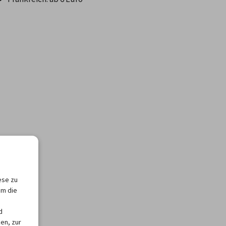
ese zu
um die
d
en, zur