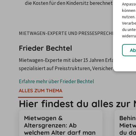
die Kosten für den Kindersitz berechnet werden.
Anpassu
können 
nutzen.
Verarbe
du unter
MIETWAGEN-EXPERTE UND PRESSESPRECHER
widerru
Frieder Bechtel
Ab
Mietwagen-Experte mit über 15 Jahren Erfahrung sowie
spezialisiert auf Preisstrukturen, Versicherungen u
Erfahre mehr über
Frieder Bechtel
ALLES ZUM THEMA
Hier findest du alles zu
Mietwagen &
Behin
Altersgrenzen: Ab
Mietw
welchem Alter darf man
du da