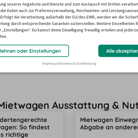
ng unserer Angebote und Dienste und zum Austausch mit Dritten verarbeit
die Daten auch zur Präferenzverwaltung, Reichweiten- und Leistungsausw
 Erfolgt die Verarbeitung außerhalb der EU/des EWR, werden wir die Sicher
Zum Kundenservice
itung durch entsprechende Garantien sicherstellen. Weitere Einzelheiten f
 „Einstellungen“. Du kannst deine Einwilligung freiwillig erteilen und jederze
fen.
lehnen oder Einstellungen
Alle akzeptie
 Pressesprecher bei billiger-mietwagen.de. Er ist
Impressum
Datenschutzerklärung
nd Verbraucherschutz im Mietwagenmarkt.
r Mietwagen Ausstattung & Nu
dertengerechte
Mietwagen Einwegm
agen: So findest
Abgabe an andere
s richtige