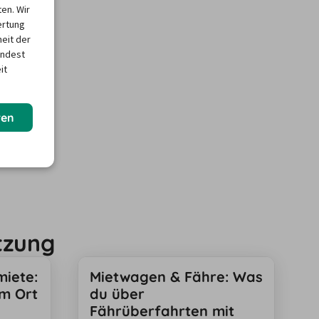
en. Wir
ertung
heit der
indest
it
ren
tzung
iete:
Mietwagen & Fähre: Was
m Ort
du über
Fährüberfahrten mit