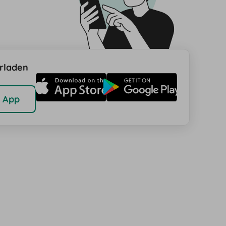
rladen
 App