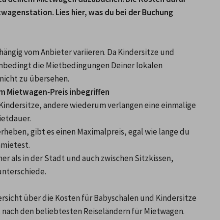
twagenstation. Lies hier, was du bei der Buchung 
hängig vom Anbieter variieren. Da Kindersitze und 
nbedingt die Mietbedingungen Deiner lokalen 
nicht zu übersehen.
 im Mietwagen-Preis inbegriffen
indersitze, andere wiederum verlangen eine einmalige 
etdauer. 
heben, gibt es einen Maximalpreis, egal wie lange du 
mietest. 
er als in der Stadt und auch zwischen Sitzkissen, 
nterschiede.

rsicht über die Kosten für Babyschalen und Kindersitze 
pro Tag (inklusive Steuern und Gebühren), sortiert nach den beliebtesten Reiseländern für Mietwagen. 