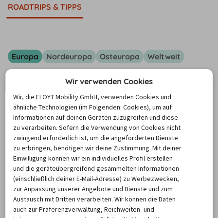
ROADTRIPS & TIPPS
Europa
Nordeuropa
Osteuropa
Weltweit
Wir verwenden Cookies
Vielfalt Europas auf vier Räder
Wir, die FLOYT Mobility GmbH, verwenden Cookies und
entdecken
ähnliche Technologien (im Folgenden: Cookies), um auf
Informationen auf deinen Geräten zuzugreifen und diese
zu verarbeiten. Sofern die Verwendung von Cookies nicht
Entdecken Sie die berühmtesten Städte, 
zwingend erforderlich ist, um die angeforderten Dienste
atemberaubende Küsten und eine reiche Geschichte. 
zu erbringen, benötigen wir deine Zustimmung. Mit deiner
Diese Top-Reiseziele versprechen unvergessliche 
Einwilligung können wir ein individuelles Profil erstellen
und die geräteübergreifend gesammelten Informationen
Roadtrips voller Kultur und Genuss. 
(einschließlich deiner E-Mail-Adresse) zu Werbezwecken,
Portugal
zur Anpassung unserer Angebote und Dienste und zum
Spanien
Austausch mit Dritten verarbeiten. Wir können die Daten
Deutschland
auch zur Präferenzverwaltung, Reichweiten- und