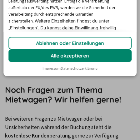
Leistungsauswertung nutzen. Erfolgt die Verarbeitung
Frankreich
außerhalb der EU/des EWR, werden wir die Sicherheit der
Italien
Verarbeitung durch entsprechende Garantien
Griechenland
sicherstellen.
Weitere Einzelheiten findest du unter
Österreich
„Einstellungen“. Du
kannst deine Einwilligung freiwillig
erteilen und jederzeit
widerrufen.
Schweiz
Ablehnen oder Einstellungen
Niederlande
Belgien
Alle akzeptieren
Türkei
Impressum
Datenschutzerklärung
Luxemburg
Noch Fragen zum Thema
Mietwagen? Wir helfen gerne!
Bei weiteren Fragen zu Mietwagen oder bei 
Unsicherheiten während der Buchung steht die 
kostenlose Kundenberatung 
gerne zur Verfügung.