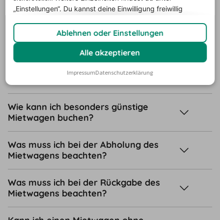
Kann ich einen Mietwagen als
„Einstellungen“. Du
kannst deine Einwilligung freiwillig
Langzeitmiete buchen?
erteilen und jederzeit
widerrufen.
Ablehnen oder Einstellungen
Wo kann ich ein Mietfahrzeug buchen?
Alle akzeptieren
Welche Versicherungen benötige ich
Impressum
Datenschutzerklärung
für mein Mietauto?
Wie kann ich besonders günstige
Mietwagen buchen?
Was muss ich bei der Abholung des
Mietwagens beachten?
Was muss ich bei der Rückgabe des
Mietwagens beachten?