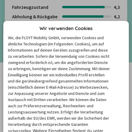
Fahrzeugzustand
4,3
Abholung & Rückgabe
4,2
Freundlichkeit
4,2
Wir verwenden Cookies
Kundenbewertungen anzeigen
Wir, die FLOYT Mobility GmbH, verwenden Cookies und
ähnliche Technologien (im Folgenden: Cookies), um auf
Informationen auf deinen Geräten zuzugreifen und diese
Mehr anzeigen
zu verarbeiten. Sofern die Verwendung von Cookies nicht
zwingend erforderlich ist, um die angeforderten Dienste
zu erbringen, benötigen wir deine Zustimmung. Mit deiner
Häufige Fragen rund um die
Einwilligung können wir ein individuelles Profil erstellen
und die geräteübergreifend gesammelten Informationen
Mietwagenbuchung
(einschließlich deiner E-Mail-Adresse) zu Werbezwecken,
zur Anpassung unserer Angebote und Dienste und zum
Austausch mit Dritten verarbeiten. Wir können die Daten
auch zur Präferenzverwaltung, Reichweiten- und
Wie finde ich die besten
Leistungsauswertung nutzen. Erfolgt die Verarbeitung
Mietwagenpreise?
außerhalb der EU/des EWR, werden wir die Sicherheit der
Verarbeitung durch entsprechende Garantien
sicherstellen.
Weitere Einzelheiten findest du unter