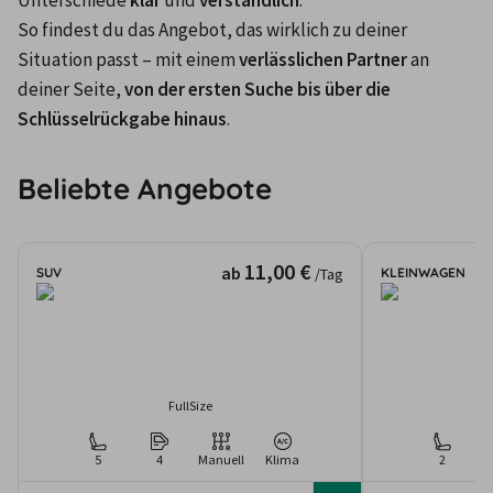
Unterschiede 
klar
 und 
verständlich
. 

So findest du das Angebot, das wirklich zu deiner 
Situation passt – mit einem 
verlässlichen Partner
 an 
deiner Seite, 
von der ersten Suche bis über die 
Schlüsselrückgabe hinaus
.
Beliebte Angebote
11,00 €
ab
SUV
KLEINWAGEN
/Tag
FullSize
5
4
Manuell
Klima
2