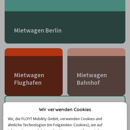
Mietwagen Berlin
Mietwagen
Mietwagen
Flughafen
Bahnhof
Alle Ziele
Wir verwenden Cookies
Wir, die FLOYT Mobility GmbH, verwenden Cookies und
Mietwagenstationen weltweit
ähnliche Technologien (im Folgenden: Cookies), um auf