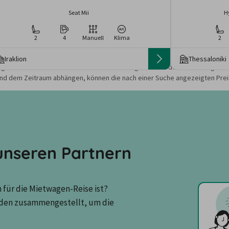
Seat Mii
H
2
4
Manuell
Klima
2
Iraklion
Thessaloniki
gebote und Preise basieren auf den Suchergebnissen der letzten Tage. Da
nd dem Zeitraum abhängen, können die nach einer Suche angezeigten Preis
nseren Partnern
für die Mietwagen-Reise ist? 
den zusammengestellt, um die 