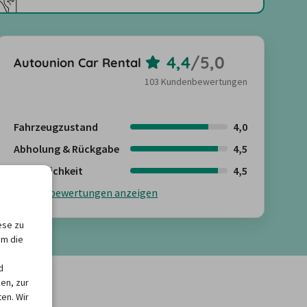
4,4
/
5,0
Autounion Car Rental
103 Kundenbewertungen
Fahrzeugzustand
4,0
Abholung & Rückgabe
4,5
Freundlichkeit
4,5
Kundenbewertungen anzeigen
ese zu
um die
d
en, zur
en. Wir