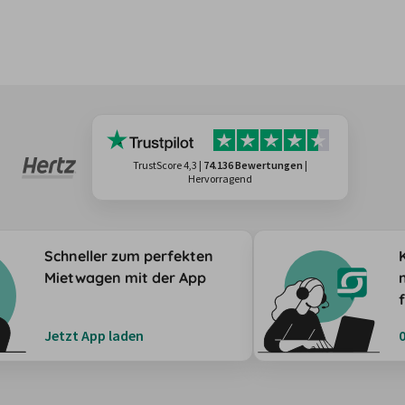
TrustScore 4,3
|
74.136 Bewertungen
|
Hervorragend
Schneller zum perfekten
Mietwagen mit der App
Jetzt App laden
0