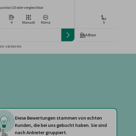
yundai i10 oder vergleichbar
Peugeot 2
4
Manuell
Klima
5
4
Ma
Athen
 die Preise von der
e variieren.
Diese Bewertungen stammen von echten
Kunden, die bei uns gebucht haben. Sie sind
nach Anbieter gruppiert.