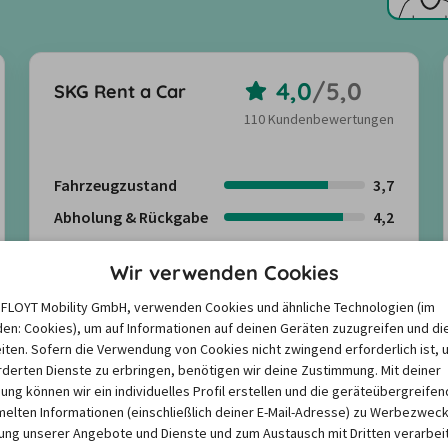
4,0
/
5,0
SKG Rent a Car
110 Kundenbewertungen
Fahrzeugzustand
3,7
Abholung & Rückgabe
4,2
Freundlichkeit
4,2
Wir verwenden Cookies
Kundenbewertungen anzeigen
e FLOYT Mobility GmbH, verwenden Cookies und ähnliche Technologien (im
en: Cookies), um auf Informationen auf deinen Geräten zuzugreifen und di
Mehr anzeigen
iten. Sofern die Verwendung von Cookies nicht zwingend erforderlich ist, 
derten Dienste zu erbringen, benötigen wir deine Zustimmung. Mit deiner
igung können wir ein individuelles Profil erstellen und die geräteübergreifen
lten Informationen (einschließlich deiner E-Mail-Adresse) zu Werbezweck
ng unserer Angebote und Dienste und zum Austausch mit Dritten verarbeit