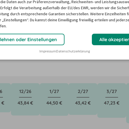
die Daten auch zur Präferenzverwaltung, Reichweiten- und Leistungsausw
 Erfolgt die Verarbeitung außerhalb der EU/des EWR, werden wir die Sicher
n in Griechenland ?
itung durch entsprechende Garantien sicherstellen. Weitere Einzelheiten f
 „Einstellungen“. Du kannst deine Einwilligung freiwillig erteilen und jederze
fen.
ktoren wie saisonale Nachfrage, Feiertage oder lokale 
lehnen oder Einstellungen
Alle akzeptie
Unser Mietwagen-Preisbarometer hilft immer, das 
n Mietwagen zu finden - versprochen!
Impressum
Datenschutzerklärung
6
12/26
1/27
2/27
3/27
 €
43,84 €
44,50 €
43,42 €
47,23 €