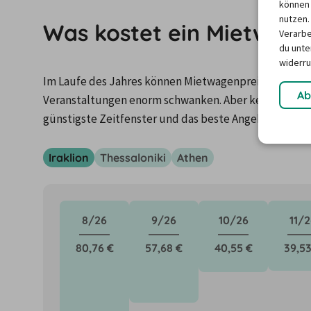
können 
nutzen.
Was kostet ein Mietwage
Verarbe
du unter
widerru
Im Laufe des Jahres können Mietwagenpreise durch Fa
Ab
Veranstaltungen enorm schwanken. Aber keine Panik: 
günstigste Zeitfenster und das beste Angebot für de
Iraklion
Thessaloniki
Athen
8/26
9/26
10/26
11/2
80,76 €
57,68 €
40,55 €
39,53