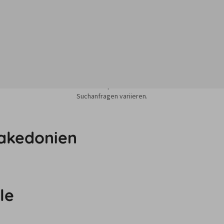
sieren auf dem Minimum Median-Suchpreis für die nächsten 12 Monate und k
Suchanfragen variieren.
makedonien
le