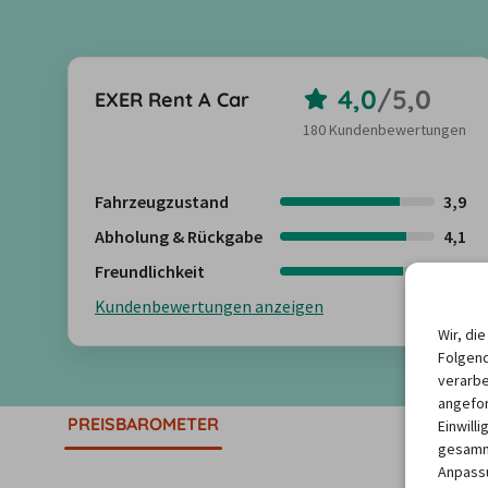
4,0
/
5,0
EXER Rent A Car
180 Kundenbewertungen
Fahrzeugzustand
3,9
Abholung & Rückgabe
4,1
Freundlichkeit
4,0
Kundenbewertungen anzeigen
Wir, di
Folgend
verarbe
angefor
PREISBAROMETER
Einwill
gesamme
Anpassu