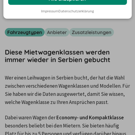
Autovermietung in Serbien
Impressum
Datenschutzerklärung
Fahrzeugtypen
Anbieter
Zusatzleistungen
Diese Mietwagenklassen werden
immer wieder in Serbien gebucht
Wer einen Leihwagen in Serbien bucht, der hat die Wahl 
zwischen verschiedenen Wagenklassen und Modellen. Für 
Sie haben wir die Daten ausgewertet, damit Sie wissen, 
welche Wagenklasse zu Ihren Ansprüchen passt.
Dabei waren Wagen der 
Economy- und Kompaktklasse 
besonders beliebt bei den Mietern. Sie bieten häufig 
Platz für bis zu 5 Personen und verfügen darüber hinaus 