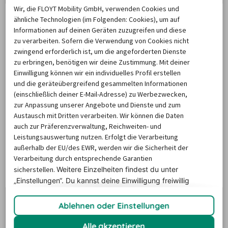
Wir, die FLOYT Mobility GmbH, verwenden Cookies und
ähnliche Technologien (im Folgenden: Cookies), um auf
Informationen auf deinen Geräten zuzugreifen und diese
zu verarbeiten. Sofern die Verwendung von Cookies nicht
zwingend erforderlich ist, um die angeforderten Dienste
zu erbringen, benötigen wir deine Zustimmung. Mit deiner
Einwilligung können wir ein individuelles Profil erstellen
und die geräteübergreifend gesammelten Informationen
(einschließlich deiner E-Mail-Adresse) zu Werbezwecken,
zur Anpassung unserer Angebote und Dienste und zum
Austausch mit Dritten verarbeiten. Wir können die Daten
auch zur Präferenzverwaltung, Reichweiten- und
Leistungsauswertung nutzen. Erfolgt die Verarbeitung
Die Preise basieren auf dem Minimum Median-Suchpreis für die
außerhalb der EU/des EWR, werden wir die Sicherheit der
nächsten 12 Monate und können für neue Suchanfragen variieren.
Verarbeitung durch entsprechende Garantien
REISETIPPS
sicherstellen.
Weitere Einzelheiten findest du unter
„Einstellungen“. Du
kannst deine Einwilligung freiwillig
erteilen und jederzeit
widerrufen.
Ablehnen oder Einstellungen
Wissenswertes zur
Alle akzeptieren