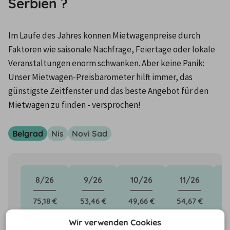
Serbien ?
Im Laufe des Jahres können Mietwagenpreise durch 
Faktoren wie saisonale Nachfrage, Feiertage oder lokale 
Veranstaltungen enorm schwanken. Aber keine Panik: 
Unser Mietwagen-Preisbarometer hilft immer, das 
günstigste Zeitfenster und das beste Angebot für den 
Mietwagen zu finden - versprochen!
Belgrad
Nis
Novi Sad
8/26
9/26
10/26
11/26
75,18 €
53,46 €
49,66 €
54,67 €
4
Wir verwenden Cookies