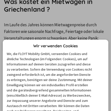
Was kostet ein Mietwagen in
Griechenland ?
Im Laufe des Jahres können Mietwagenpreise durch 
Faktoren wie saisonale Nachfrage, Feiertage oder lokale 
Veranstaltungen enorm schwanken. Aber keine Panik: 
Unser Mietwagen-Preisbarometer hilft immer, das 
Wir verwenden Cookies
günstigste Zeitfenster und das beste Angebot für den 
Wir, die FLOYT Mobility GmbH, verwenden Cookies und
Mietwagen zu finden - versprochen!
ähnliche Technologien (im Folgenden: Cookies), um auf
Informationen auf deinen Geräten zuzugreifen und diese
zu verarbeiten. Sofern die Verwendung von Cookies nicht
Iraklion
Thessaloniki
Athen
zwingend erforderlich ist, um die angeforderten Dienste
zu erbringen, benötigen wir deine Zustimmung. Mit deiner
Einwilligung können wir ein individuelles Profil erstellen
und die geräteübergreifend gesammelten Informationen
8/26
9/26
10/26
11/26
(einschließlich deiner E-Mail-Adresse) zu Werbezwecken,
zur Anpassung unserer Angebote und Dienste und zum
80,76 €
57,68 €
40,55 €
39,53 €
4
Austausch mit Dritten verarbeiten. Wir können die Daten
auch zur Präferenzverwaltung, Reichweiten- und