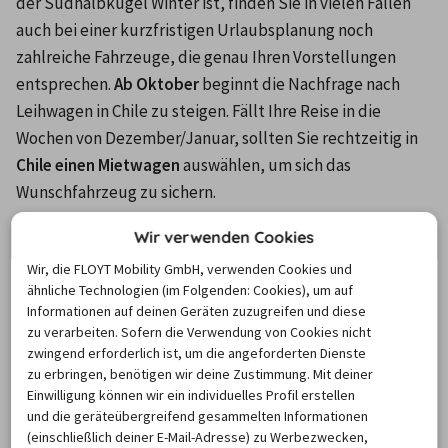
der Südhalbkugel Winter ist, finden Sie in vielen Fällen 
auch bei einer kurzfristigen Urlaubsplanung noch 
zahlreiche Fahrzeuge, die genau Ihren Vorstellungen 
entsprechen. 
Ab Oktober
 beginnt die Nachfrage nach 
Leihwagen in Chile zu steigen. Fällt Ihre Reise in die 
Wochen von Dezember/Januar, sollten Sie rechtzeitig in 
Chile einen Mietwagen
 auswählen, um sich das 
Wunschfahrzeug zu sichern.
Wir verwenden Cookies
Wie ist die durchschnittliche
Wir, die FLOYT Mobility GmbH, verwenden Cookies und
Anmietdauer für ein Fahrzeug in
ähnliche Technologien (im Folgenden: Cookies), um auf
Chile?
Informationen auf deinen Geräten zuzugreifen und diese
zu verarbeiten. Sofern die Verwendung von Cookies nicht
zwingend erforderlich ist, um die angeforderten Dienste
zu erbringen, benötigen wir deine Zustimmung. Mit deiner
D
ie durchschnittliche Dauer lag für eine Automiete in 
Einwilligung können wir ein individuelles Profil erstellen
Chile bei rund 
7 Tagen
. Viele Urlauber verbringen eine 
und die geräteübergreifend gesammelten Informationen
ganze Woche in dem südamerikanischen Land, um sich die 
(einschließlich deiner E-Mail-Adresse) zu Werbezwecken,