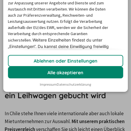
zur Anpassung unserer Angebote und Dienste und zum
Metropole Santiago und die eindrucksvolle Natur 
Austausch mit Dritten verarbeiten. Wir können die Daten
anzuschauen. Besonders beliebt sind 
Roadtrips durch 
auch zur Präferenzverwaltung, Reichweiten- und
Chile mit dem Mietwagen
, bei denen Sie die wilden 
Leistungsauswertung nutzen. Erfolgt die Verarbeitung
Landschaften 
Patagoniens
 entdecken. Mit dem 
außerhalb der EU/des EWR, werden wir die Sicherheit der
Verarbeitung durch entsprechende Garantien
Leihwagen unternehmen Sie auch spontane Touren in die 
sicherstellen.
Weitere Einzelheiten findest du unter
Berge oder an die Pazifikküste und meistern ganz 
„Einstellungen“. Du
kannst deine Einwilligung freiwillig
nebenbei die Fahrt vom und zum Flughafen auf einfache 
erteilen und jederzeit
widerrufen.
Weise.
Ablehnen oder Einstellungen
Alle akzeptieren
Lesen Sie, bei welcher
Autovermietung in Chile meist
Impressum
Datenschutzerklärung
ein Leihwagen gebucht wird
In Chile stehe Ihnen viele internationale aber auch lokale 
Mietunternehmen zur Auswahl. 
Mit unserem praktischen 
Preisvergleich
 verschaffen Sie sich leicht einen Überblick 