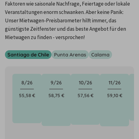
Faktoren wie saisonale Nachfrage, Feiertage oder lokale 
Veranstaltungen enorm schwanken. Aber keine Panik: 
Unser Mietwagen-Preisbarometer hilft immer, das 
günstigste Zeitfenster und das beste Angebot für den 
Mietwagen zu finden - versprochen!
Santiago de Chile
Punta Arenas
Calama
8/26
9/26
10/26
11/26
55,58 €
58,75 €
57,56 €
59,10 €
5