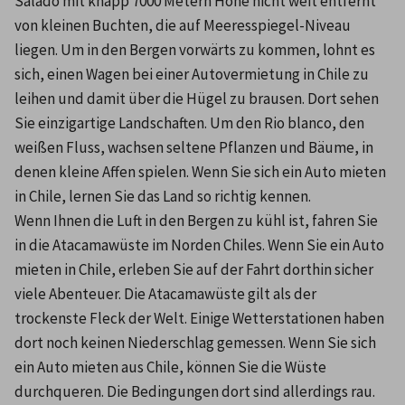
Salado mit knapp 7000 Metern Höhe nicht weit entfernt 
von kleinen Buchten, die auf Meeresspiegel-Niveau 
liegen. Um in den Bergen vorwärts zu kommen, lohnt es 
sich, einen Wagen bei einer Autovermietung in Chile zu 
leihen und damit über die Hügel zu brausen. Dort sehen 
Sie einzigartige Landschaften. Um den Rio blanco, den 
weißen Fluss, wachsen seltene Pflanzen und Bäume, in 
denen kleine Affen spielen. Wenn Sie sich ein Auto mieten 
in Chile, lernen Sie das Land so richtig kennen.
Wenn Ihnen die Luft in den Bergen zu kühl ist, fahren Sie 
in die Atacamawüste im Norden Chiles. Wenn Sie ein Auto 
mieten in Chile, erleben Sie auf der Fahrt dorthin sicher 
viele Abenteuer. Die Atacamawüste gilt als der 
trockenste Fleck der Welt. Einige Wetterstationen haben 
dort noch keinen Niederschlag gemessen. Wenn Sie sich 
ein Auto mieten aus Chile, können Sie die Wüste 
durchqueren. Die Bedingungen dort sind allerdings rau. 