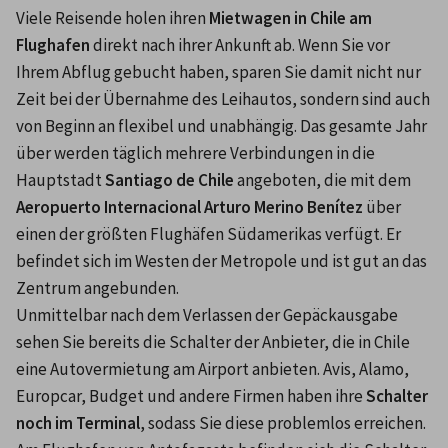
Viele Reisende holen ihren 
Mietwagen in Chile am 
Flughafen
 direkt nach ihrer Ankunft ab. Wenn Sie vor 
Ihrem Abflug gebucht haben, sparen Sie damit nicht nur 
Zeit bei der Übernahme des Leihautos, sondern sind auch 
von Beginn an flexibel und unabhängig. Das gesamte Jahr 
über werden täglich mehrere Verbindungen in die 
Hauptstadt 
Santiago de Chile
 angeboten, die mit dem 
Aeropuerto Internacional Arturo Merino Benítez
 über 
einen der größten Flughäfen Südamerikas verfügt. Er 
befindet sich im Westen der Metropole und ist gut an das 
Zentrum angebunden.
Unmittelbar nach dem Verlassen der Gepäckausgabe 
sehen Sie bereits die Schalter der Anbieter, die in Chile 
eine Autovermietung am Airport anbieten. Avis, Alamo, 
Europcar, Budget und andere Firmen haben ihre 
Schalter 
noch im Terminal
, sodass Sie diese problemlos erreichen. 