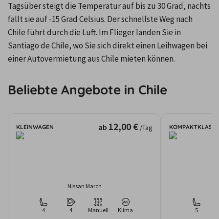
Tagsüber steigt die Temperatur auf bis zu 30 Grad, nachts 
fällt sie auf -15 Grad Celsius. Der schnellste Weg nach 
Chile führt durch die Luft. Im Flieger landen Sie in 
Santiago de Chile, wo Sie sich direkt einen Leihwagen bei 
einer Autovermietung aus Chile mieten können. 
Beliebte Angebote in Chile
12,00 €
ab
KLEINWAGEN
KOMPAKTKLASSE
/Tag
Nissan March
H
4
4
Manuell
Klima
5