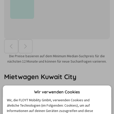
Die Preise basieren auf dem Minimum Median-Suchpreis für die
nächsten 12 Monate und können für neue Suchanfragen variieren.
Mietwagen Kuwait City
Wir verwenden Cookies
Das Emirat Kuwait liegt in Vorderasien, am Nordende des 
Persischen Golfs und ist von zahlreichen Flughäfen in 
Wir, die FLOYT Mobility GmbH, verwenden Cookies und
ähnliche Technologien (im Folgenden: Cookies), um auf
Deutschland
 zu erreichen. Das größtenteils aus Wüste 
Informationen auf deinen Geräten zuzugreifen und diese
bestehende Land ist eines der bedeutendsten 