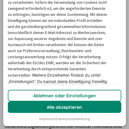
zu verarbeiten. Sofern die Verwendung von Cookies nicht
Erdölgebiete der Erde. Kuwait City ist die Hauptstadt des 
zwingend erforderlich ist, um die angeforderten Dienste
Staates. Sie befindet sich an der Bucht von Kuwait. Der 
zu erbringen, benötigen wir deine Zustimmung. Mit deiner
Einwilligung können wir ein individuelles Profil erstellen
Ausländeranteil der Einwohner von Kuwait City ist sehr 
und die geräteübergreifend gesammelten Informationen
hoch, er liegt bei etwa 50%. Entdecken Sie bei einer 
(einschließlich deiner E-Mail-Adresse) zu Werbezwecken,
Rundreise mit dem Mietwagen Kuwait City.
zur Anpassung unserer Angebote und Dienste und zum
Austausch mit Dritten verarbeiten. Wir können die Daten
auch zur Präferenzverwaltung, Reichweiten- und
Attraktionen und Sehenswürdigkeiten
Leistungsauswertung nutzen. Erfolgt die Verarbeitung
in Kuwait City
außerhalb der EU/des EWR, werden wir die Sicherheit der
Verarbeitung durch entsprechende Garantien
sicherstellen.
Weitere Einzelheiten findest du unter
Die Hauptstadt ist die größte Stadt Kuwaits. Das 
„Einstellungen“. Du
kannst deine Einwilligung freiwillig
Stadtbild wird von einer Mischung traditioneller und 
erteilen und jederzeit
widerrufen.
moderner Bauwerke geprägt. Fahren Sie mit dem 
Ablehnen oder Einstellungen
Mietwagen durch Kuwait City
 zum Befreiungsturm und 
Alle akzeptieren
besichtigen Sie die Kuwait-Towers. Sehenswert ist der 
Dhau-Seehafen. Zu den beliebtesten 
Impressum
Datenschutzerklärung
Sehenswürdigkeiten gehören der Musical Fountains und 