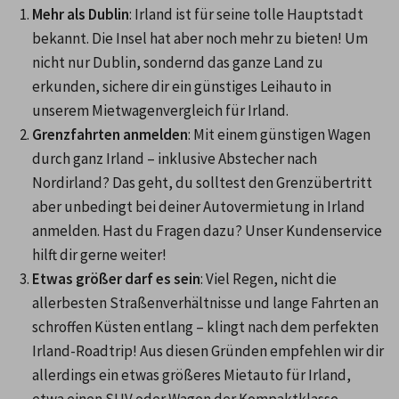
Mehr als Dublin
: Irland ist für seine tolle Hauptstadt 
bekannt. Die Insel hat aber noch mehr zu bieten! Um 
nicht nur Dublin, sondernd das ganze Land zu 
erkunden, sichere dir ein günstiges Leihauto in 
unserem Mietwagenvergleich für Irland.
Grenzfahrten anmelden
: Mit einem günstigen Wagen 
durch ganz Irland – inklusive Abstecher nach 
Nordirland? Das geht, du solltest den Grenzübertritt 
aber unbedingt bei deiner Autovermietung in Irland 
anmelden. Hast du Fragen dazu? Unser Kundenservice 
hilft dir gerne weiter!
Etwas größer darf es sein
: Viel Regen, nicht die 
allerbesten Straßenverhältnisse und lange Fahrten an 
schroffen Küsten entlang – klingt nach dem perfekten 
Irland-Roadtrip! Aus diesen Gründen empfehlen wir dir 
allerdings ein etwas größeres Mietauto für Irland, 