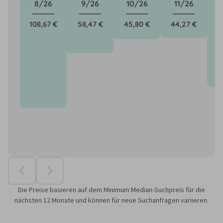
8/26
9/26
10/26
11/26
108,67 €
58,47 €
45,80 €
44,27 €
8
Die Preise basieren auf dem Minimum Median-Suchpreis für die
nächsten 12 Monate und können für neue Suchanfragen variieren.