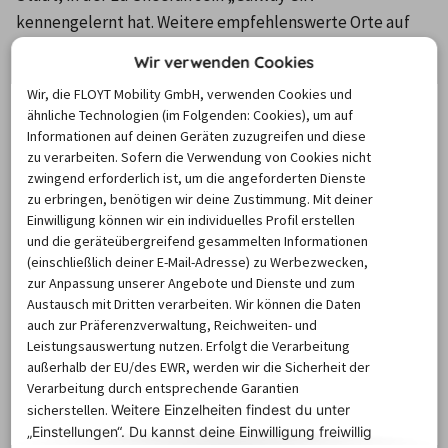
kennengelernt hat. Weitere empfehlenswerte Orte auf 
der Route sind Limerick und die Cliffs of Moher – hier 
Wir verwenden Cookies
wurden unter anderem Harry Potter und Star Wars 
Wir, die FLOYT Mobility GmbH, verwenden Cookies und
gedreht!
ähnliche Technologien (im Folgenden: Cookies), um auf
Informationen auf deinen Geräten zuzugreifen und diese
zu verarbeiten. Sofern die Verwendung von Cookies nicht
📍 
Strecke
: Dublin – Galway – Doolin – Cliffs of Moher – 
zwingend erforderlich ist, um die angeforderten Dienste
zu erbringen, benötigen wir deine Zustimmung. Mit deiner
Doolin – Burren – Bunratty Castle – Limerick – Dublin
Einwilligung können wir ein individuelles Profil erstellen
und die geräteübergreifend gesammelten Informationen
⛽ 
Dauer der Route
: 1 Woche (ca. 650 km, etwa 9 Stunden 
(einschließlich deiner E-Mail-Adresse) zu Werbezwecken,
Fahrzeit)
zur Anpassung unserer Angebote und Dienste und zum
Austausch mit Dritten verarbeiten. Wir können die Daten
auch zur Präferenzverwaltung, Reichweiten- und
🚙 
Empfohlener Mietwagen
: Kompaktwagen oder SUV
Leistungsauswertung nutzen. Erfolgt die Verarbeitung
außerhalb der EU/des EWR, werden wir die Sicherheit der
Verarbeitung durch entsprechende Garantien
Die Hauptstadt hat ihren eigenen Luftzugang: Am 
sicherstellen.
Weitere Einzelheiten findest du unter
„Einstellungen“. Du
kannst deine Einwilligung freiwillig
Flughafen Dublin
 gibt’s jede Menge Mietwagen. Hast du 