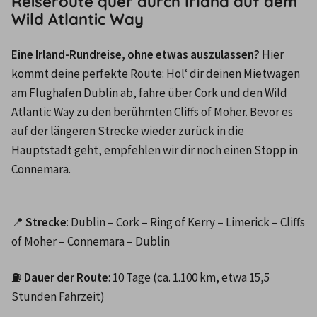
Reiseroute quer durch Irland auf dem
Wild Atlantic Way
Eine Irland-Rundreise, ohne etwas auszulassen?
 Hier 
kommt deine perfekte Route: Hol‘ dir deinen Mietwagen 
am Flughafen Dublin ab, fahre über Cork und den Wild 
Atlantic Way zu den berühmten Cliffs of Moher. Bevor es 
auf der längeren Strecke wieder zurück in die 
Hauptstadt geht, empfehlen wir dir noch einen Stopp in 
Connemara.
📍 
Strecke
: Dublin – Cork – Ring of Kerry – Limerick – Cliffs 
of Moher – Connemara – Dublin
⛽ 
Dauer der Route
: 10 Tage (ca. 1.100 km, etwa 15,5 
Stunden Fahrzeit)