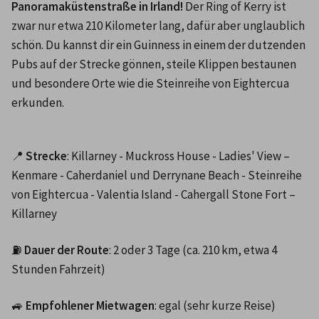
Panoramaküstenstraße in Irland!
 Der Ring of Kerry ist 
zwar nur etwa 210 Kilometer lang, dafür aber unglaublich 
schön. Du kannst dir ein Guinness in einem der dutzenden 
Pubs auf der Strecke gönnen, steile Klippen bestaunen 
und besondere Orte wie die Steinreihe von Eightercua 
erkunden.
📍 
Strecke
: Killarney - Muckross House - Ladies' View – 
Kenmare - Caherdaniel und Derrynane Beach - Steinreihe 
von Eightercua - Valentia Island - Cahergall Stone Fort – 
Killarney
⛽ 
Dauer der Route
: 2 oder 3 Tage (ca. 210 km, etwa 4 
Stunden Fahrzeit)
🚙 
Empfohlener Mietwagen
: egal (sehr kurze Reise)