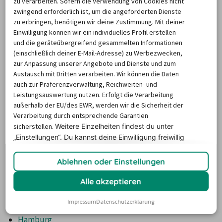
zu verarbeiten. Sofern die Verwendung von Cookies nicht
Zahlreiche Europcar-Stationen in
zwingend erforderlich ist, um die angeforderten Dienste
zu erbringen, benötigen wir deine Zustimmung. Mit deiner
Deutschland
Einwilligung können wir ein individuelles Profil erstellen
und die geräteübergreifend gesammelten Informationen
(einschließlich deiner E-Mail-Adresse) zu Werbezwecken,
Während sich das weltweite Stationsnetz aus rund 10.000 
zur Anpassung unserer Angebote und Dienste und zum
Niederlassungen zusammensetzt, kann Europcar in 
Austausch mit Dritten verarbeiten. Wir können die Daten
auch zur Präferenzverwaltung, Reichweiten- und
Deutschland mit einer flächendeckenden Verteilung von 
Leistungsauswertung nutzen. Erfolgt die Verarbeitung
rund 520 Stationen punkten. Dies gewährleistet, dass in 
außerhalb der EU/des EWR, werden wir die Sicherheit der
nahezu jeder größeren Stadt mindestens ein Mietbüro 
Verarbeitung durch entsprechende Garantien
zur Verfügung steht. Diese wurden in der Regel in 
sicherstellen.
Weitere Einzelheiten findest du unter
„Einstellungen“. Du
kannst deine Einwilligung freiwillig
zentraler und verkehrsgünstiger Lage errichtet, 
erteilen und jederzeit
widerrufen.
beispielsweise an 
Bahnhöfen
 und 
Flughäfen
. Europcar-
Ablehnen oder Einstellungen
Standorte in Deutschland sind unter anderem diese 
Städte:
Alle akzeptieren
Berlin
Impressum
Datenschutzerklärung
Köln
Hamburg