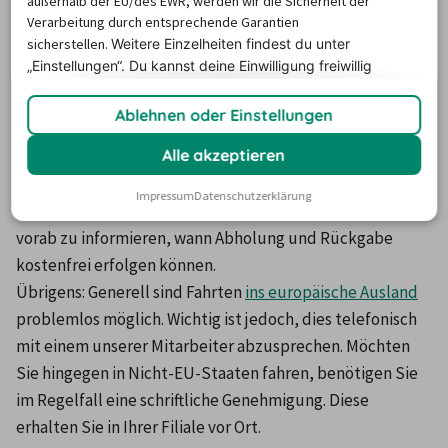
außerhalb der EU/des EWR, werden wir die Sicherheit der
Europcar 
Mainzer Straße 96, 
- Samstag – 
Verarbeitung durch entsprechende Garantien
Wiesbaden
65189 Wiesbaden
sicherstellen.
Weitere Einzelheiten findest du unter
Sonntag: 8 – 13 
„Einstellungen“. Du
kannst deine Einwilligung freiwillig
Uhr
erteilen und jederzeit
widerrufen.
Ablehnen oder Einstellungen
Alle akzeptieren
Berücksichtigen Sie hierbei, dass für einige 
Öffnungszeiten zwischen Montag und Freitag 
Impressum
Datenschutzerklärung
Sondergebühren anfallen. Deshalb ist es sinnvoll, sich 
vorab zu informieren, wann Abholung und Rückgabe 
kostenfrei erfolgen können.
Übrigens: Generell sind Fahrten 
ins europäische Ausland
problemlos möglich. Wichtig ist jedoch, dies telefonisch 
mit einem unserer Mitarbeiter abzusprechen. Möchten 
Sie hingegen in Nicht-EU-Staaten fahren, benötigen Sie 
im Regelfall eine schriftliche Genehmigung. Diese 
erhalten Sie in Ihrer Filiale vor Ort.