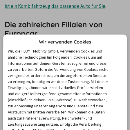
ist ein Kombifahrzeug das passende Auto für Sie
.
Die zahlreichen Filialen von
Europcar
Wir verwenden Cookies
Weltweit hat der Autovermieter circa 10.000 Filialen 
Wir, die FLOYT Mobility GmbH, verwenden Cookies und
ähnliche Technologien (im Folgenden: Cookies), um auf
eröffnet – insgesamt 520 davon befinden sich 
Informationen auf deinen Geräten zuzugreifen und diese
in Deutschland
. Wiesbaden gilt ebenfalls als wichtiger 
zu verarbeiten. Sofern die Verwendung von Cookies nicht
Standort für das Unternehmen. In der nachstehenden 
zwingend erforderlich ist, um die angeforderten Dienste
zu erbringen, benötigen wir deine Zustimmung. Mit deiner
Tabelle finden Sie eine Station von Europcar in 
Einwilligung können wir ein individuelles Profil erstellen
Wiesbaden inklusive Öffnungszeiten und Adresse:
und die geräteübergreifend gesammelten Informationen
(einschließlich deiner E-Mail-Adresse) zu Werbezwecken,
Station
Adresse
Öffungszeiten
zur Anpassung unserer Angebote und Dienste und zum
Austausch mit Dritten verarbeiten. Wir können die Daten
auch zur Präferenzverwaltung, Reichweiten- und
- Montag – 
Leistungsauswertung nutzen. Erfolgt die Verarbeitung
Freitag: 7 – 22 Uhr