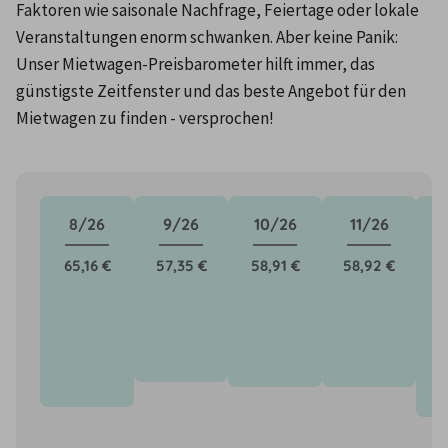
Faktoren wie saisonale Nachfrage, Feiertage oder lokale 
Veranstaltungen enorm schwanken. Aber keine Panik: 
Unser Mietwagen-Preisbarometer hilft immer, das 
günstigste Zeitfenster und das beste Angebot für den 
Mietwagen zu finden - versprochen!
8/26
9/26
10/26
11/26
65,16 €
57,35 €
58,91 €
58,92 €
6