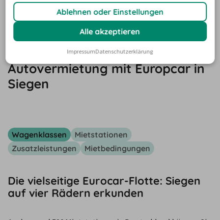
TIPPS
Ablehnen oder Einstellungen
Alle akzeptieren
Wissenswertes zur
Impressum
Datenschutzerklärung
Autovermietung mit Europcar in
Siegen
Wagenklassen
Mietstationen
Zusatzleistungen
Mietbedingungen
Die vielseitige Eurocar-Flotte: Siegen
auf vier Rädern erkunden