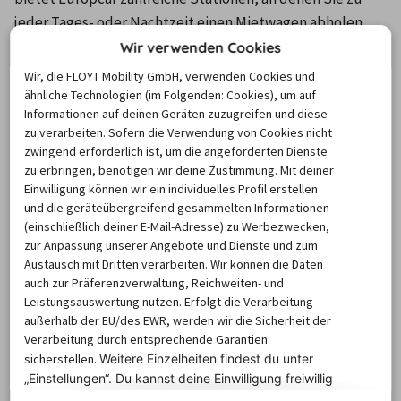
jeder Tages- oder Nachtzeit einen Mietwagen abholen 
oder zurückgeben können. Auch gibt es einige Stationen, 
Wir verwenden Cookies
die erweiterte Öffnungszeiten bis 24 Uhr haben. 
Wir, die FLOYT Mobility GmbH, verwenden Cookies und
Berücksichtigen Sie dabei aber, dass Europcar für diesen 
ähnliche Technologien (im Folgenden: Cookies), um auf
Informationen auf deinen Geräten zuzugreifen und diese
Service eine zusätzliche Pauschale erhebt. Dennoch 
zu verarbeiten. Sofern die Verwendung von Cookies nicht
erlauben Ihnen diese Öffnungszeiten eine hohe 
zwingend erforderlich ist, um die angeforderten Dienste
Flexibilität bei Abholung und Rückgabe des Fahrzeugs.
zu erbringen, benötigen wir deine Zustimmung. Mit deiner
Einwilligung können wir ein individuelles Profil erstellen
Da Europcar ein mehr als breites Netz an Mietstationen 
und die geräteübergreifend gesammelten Informationen
vorweisen kann, sind Einwegmieten in der Regel 
(einschließlich deiner E-Mail-Adresse) zu Werbezwecken,
problemlos möglich. So müssen Sie Ihren Mietwagen 
zur Anpassung unserer Angebote und Dienste und zum
nicht bei Europcar in Siegen zurückgeben, sondern 
Austausch mit Dritten verarbeiten. Wir können die Daten
auch zur Präferenzverwaltung, Reichweiten- und
können ihn an jeder beliebigen Station innerhalb 
Leistungsauswertung nutzen. Erfolgt die Verarbeitung
Deutschlands einem Mitarbeiter überlassen. Auf Anfrage 
außerhalb der EU/des EWR, werden wir die Sicherheit der
ist dieser Service auch grenzüberschreitend für das 
Verarbeitung durch entsprechende Garantien
sicherstellen.
Weitere Einzelheiten findest du unter
Ausland möglich. Grundsätzlich muss für die Einwegmiete 
„Einstellungen“. Du
kannst deine Einwilligung freiwillig
ein Aufpreis gezahlt werden.
erteilen und jederzeit
widerrufen.