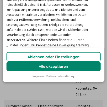
(einschließlich deiner E-Mail-Adresse) zu Werbezwecken,
Erkundungstouren und sonstige Unternehmungen auf 
zur Anpassung unserer Angebote und Dienste und zum
vier Rädern. Die Niederlassung im Stadtzentrum hat 
Austausch mit Dritten verarbeiten. Wir können die Daten
dabei bis Mitternacht für Sie geöffnet. Die folgende 
auch zur Präferenzverwaltung, Reichweiten- und
Leistungsauswertung nutzen. Erfolgt die Verarbeitung
Tabelle enthält die wichtigsten Informationen zu den 
außerhalb der EU/des EWR, werden wir die Sicherheit der
zentralen Stationen von Europcar in Kassel:
Verarbeitung durch entsprechende Garantien
sicherstellen.
Weitere Einzelheiten findest du unter
Station
Adresse
Öffnungszeiten
„Einstellungen“. Du
kannst deine Einwilligung freiwillig
erteilen und jederzeit
widerrufen.
- Montag – 
Ablehnen oder Einstellungen
Freitag: 7 – 24 
Alle akzeptieren
Uhr
Europcar Kassel 
Leipziger Straße 63, 
- Samstag: 8 – 
Impressum
Datenschutzerklärung
Stadt
34123 Kassel
24 Uhr
- Sonntag: 9– 
24 Uhr
Europcar Kassel 
Fieseler-Storch-
- Montag – 