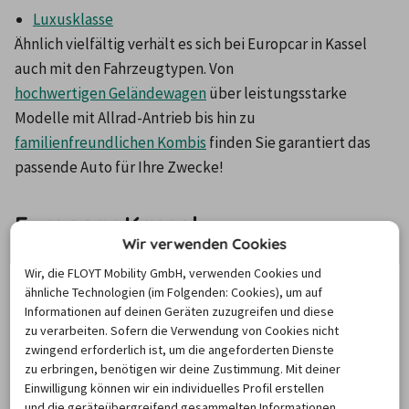
Luxusklasse
Ähnlich vielfältig verhält es sich bei Europcar in Kassel 
auch mit den Fahrzeugtypen. Von 
hochwertigen Geländewagen
 über leistungsstarke 
Modelle mit Allrad-Antrieb bis hin zu 
familienfreundlichen Kombis
 finden Sie garantiert das 
passende Auto für Ihre Zwecke!
Europcar Kassel –
Wir verwenden Cookies
Öffnungszeiten und Adressen
Wir, die FLOYT Mobility GmbH, verwenden Cookies und
ähnliche Technologien (im Folgenden: Cookies), um auf
Das dichte Stationsnetz von Europcar bestätigt sich auch 
Informationen auf deinen Geräten zuzugreifen und diese
zu verarbeiten. Sofern die Verwendung von Cookies nicht
in Kassel. An wichtigen Verkehrsknotenpunkten und 
zwingend erforderlich ist, um die angeforderten Dienste
zentralen Standorten innerhalb der Stadt haben sich 
zu erbringen, benötigen wir deine Zustimmung. Mit deiner
mehrere Filialen des Anbieters angesiedelt. Dadurch 
Einwilligung können wir ein individuelles Profil erstellen
ergeben sich für Sie attraktive Startpunkte für 
und die geräteübergreifend gesammelten Informationen