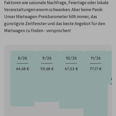
Faktoren wie saisonale Nachfrage, Feiertage oder lokale 
Veranstaltungen enorm schwanken. Aber keine Panik: 
Unser Mietwagen-Preisbarometer hilft immer, das 
günstigste Zeitfenster und das beste Angebot für den 
Mietwagen zu finden - versprochen!
8/26
9/26
10/26
11/26
64,68 €
59,68 €
67,52 €
77,17 €
Pr
vo