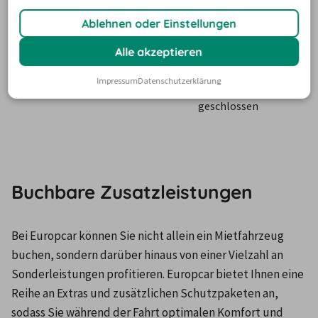
erteilen und jederzeit
widerrufen.
Ablehnen oder Einstellungen
- Montag – Freitag: 
7.30 – 18.30 Uhr
Alle akzeptieren
Europcar 
Hans-Vogel-Straße 
- Samstag: 9 – 12 Uhr
Fürth
134, 90765 Fürth
Impressum
Datenschutzerklärung
- Sonntag: 
geschlossen
Buchbare Zusatzleistungen
Bei Europcar können Sie nicht allein ein Mietfahrzeug 
buchen, sondern darüber hinaus von einer Vielzahl an 
Sonderleistungen profitieren. Europcar bietet Ihnen eine 
Reihe an Extras und zusätzlichen Schutzpaketen an, 
sodass Sie während der Fahrt optimalen Komfort und 