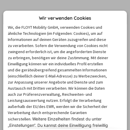
Die Mietstation von Europcar in
Wir verwenden Cookies
Fürth
Wir, die FLOYT Mobility GmbH, verwenden Cookies und
ähnliche Technologien (im Folgenden: Cookies), um auf
Informationen auf deinen Geräten zuzugreifen und diese
Derzeit finden Sie eine Filiale von Europcar in Fürth. Die 
zu verarbeiten. Sofern die Verwendung von Cookies nicht
Öffnungszeiten und die Adresse dieser Niederlassung 
zwingend erforderlich ist, um die angeforderten Dienste
können Sie der nachfolgenden Tabelle entnehmen. Bitte 
zu erbringen, benötigen wir deine Zustimmung. Mit deiner
Einwilligung können wir ein individuelles Profil erstellen
beachten Sie, dass eine Abholung und Rückgabe nicht 
und die geräteübergreifend gesammelten Informationen
zwingend zu den regulären Öffnungszeiten erfolgen 
(einschließlich deiner E-Mail-Adresse) zu Werbezwecken,
muss. Nach Absprache können Sie Ihr Fahrzeug auch zu 
zur Anpassung unserer Angebote und Dienste und zum
Austausch mit Dritten verarbeiten. Wir können die Daten
besonders frühen und späten Zeiten abholen oder 
auch zur Präferenzverwaltung, Reichweiten- und
zurückbringen. Diese Option geht allerdings in der Regel 
Leistungsauswertung nutzen. Erfolgt die Verarbeitung
mit einer zusätzlichen Gebühr einher und muss vorab mit 
außerhalb der EU/des EWR, werden wir die Sicherheit der
der entsprechenden Station abgesprochen werden.
Verarbeitung durch entsprechende Garantien
sicherstellen.
Weitere Einzelheiten findest du unter
„Einstellungen“. Du
kannst deine Einwilligung freiwillig
Station
Adresse
Öffnungszeiten