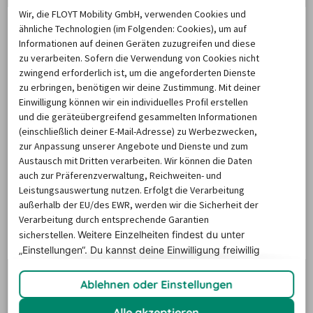
Wir, die FLOYT Mobility GmbH, verwenden Cookies und
und Adresse der Station entnehmen:
ähnliche Technologien (im Folgenden: Cookies), um auf
Informationen auf deinen Geräten zuzugreifen und diese
Station
Adresse
Öffungszeiten
zu verarbeiten. Sofern die Verwendung von Cookies nicht
zwingend erforderlich ist, um die angeforderten Dienste
- Montag – 
zu erbringen, benötigen wir deine Zustimmung. Mit deiner
Einwilligung können wir ein individuelles Profil erstellen
Freitag: 7.30 – 18 
und die geräteübergreifend gesammelten Informationen
Uhr
(einschließlich deiner E-Mail-Adresse) zu Werbezwecken,
Europcar 
Emscherstraße 14, 
- Samstag: 8 – 12 
zur Anpassung unserer Angebote und Dienste und zum
Gelsenkirchen
45891 Gelsenkirchen
Austausch mit Dritten verarbeiten. Wir können die Daten
Uhr
auch zur Präferenzverwaltung, Reichweiten- und
- Sonntag: 
Leistungsauswertung nutzen. Erfolgt die Verarbeitung
geschlossen
außerhalb der EU/des EWR, werden wir die Sicherheit der
Verarbeitung durch entsprechende Garantien
sicherstellen.
Weitere Einzelheiten findest du unter
„Einstellungen“. Du
kannst deine Einwilligung freiwillig
erteilen und jederzeit
widerrufen.
Buchbare Zusatzleistungen
Ablehnen oder Einstellungen
Alle akzeptieren