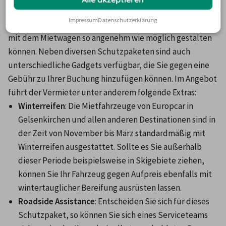
Europcar kann Gelsenkirchen-Besuchern verschiedene 
Impressum
Datenschutzerklärung
Zusatzleistungen anbieten, damit Sie Ihre Autofahrten 
mit dem Mietwagen so angenehm wie möglich gestalten 
können. Neben diversen Schutzpaketen sind auch 
unterschiedliche Gadgets verfügbar, die Sie gegen eine 
Gebühr zu Ihrer Buchung hinzufügen können. Im Angebot 
führt der Vermieter unter anderem folgende Extras:
Winterreifen
: Die Mietfahrzeuge von Europcar in 
Gelsenkirchen und allen anderen Destinationen sind in 
der Zeit von November bis März standardmäßig mit 
Winterreifen ausgestattet. Sollte es Sie außerhalb 
dieser Periode beispielsweise in Skigebiete ziehen, 
können Sie Ihr Fahrzeug gegen Aufpreis ebenfalls mit 
wintertauglicher Bereifung ausrüsten lassen.
Roadside Assistance
: Entscheiden Sie sich für dieses 
Schutzpaket, so können Sie sich eines Serviceteams 