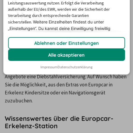
Leistungsauswertung nutzen. Erfolgt die Verarbeitung
Eigenschaften wie etwa Wendigkeit überzeugt. Wer 
außerhalb der EU/des EWR, werden wir die Sicherheit der
demgegenüber mit seiner Familie oder einigen Freunden 
Verarbeitung durch entsprechende Garantien
Urlaub macht, entscheidet sich bevorzugt für einen 
sicherstellen.
Weitere Einzelheiten findest du unter
luxuriösen Fullsize-Pkw von Europcar in Erkelenz, um 
„Einstellungen“. Du
kannst deine Einwilligung freiwillig
erteilen und jederzeit
widerrufen.
allen Mitfahrern und Gepäckstücken genügend Platz zu 
Ablehnen oder Einstellungen
gewähren. Jede einzelne Offerte von Europcar in Erkelenz 
inkludiert einen Vollkaskoschutz mit Selbstbeteiligung, 
Alle akzeptieren
die Sie jedoch ausschließen können, indem Sie eine 
Impressum
Datenschutzerklärung
Zusatzgebühr entrichten. Zudem enthalten sämtliche 
Angebote eine Diebstahlversicherung. Auf Wunsch haben 
Sie die Möglichkeit, aus den Extras von Europcar in 
Erkelenz Kindersitze oder ein Navigationsgerät 
zuzubuchen.
Wissenswertes über die Europcar-
Erkelenz-Station