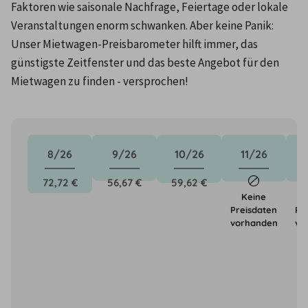
Faktoren wie saisonale Nachfrage, Feiertage oder lokale 
Veranstaltungen enorm schwanken. Aber keine Panik: 
Unser Mietwagen-Preisbarometer hilft immer, das 
günstigste Zeitfenster und das beste Angebot für den 
Mietwagen zu finden - versprochen!
8/26
9/26
10/26
11/26
72,72 €
56,67 €
59,62 €
Keine
Preisdaten
Pr
vorhanden
vo