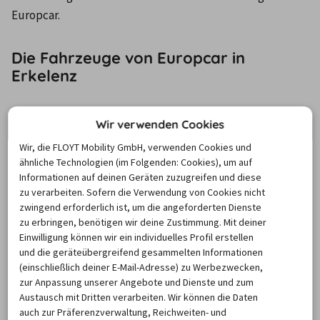
Europcar.
Die Fahrzeuge von Europcar in
Erkelenz
Im Rahmen Ihrer Anmietung eines Leihwagens von 
Wir verwenden Cookies
Europcar in Erkelenz stehen Ihnen drei Fahrzeugklassen 
Wir, die FLOYT Mobility GmbH, verwenden Cookies und
zur Wahl: die kompakten Kleinwagen, luxuriösen Fullsize-
ähnliche Technologien (im Folgenden: Cookies), um auf
Pkws und Mittelklasse-Autos. Letztere zeichnen sich 
Informationen auf deinen Geräten zuzugreifen und diese
zu verarbeiten. Sofern die Verwendung von Cookies nicht
insbesondere durch ihre beeindruckenden Preis-
zwingend erforderlich ist, um die angeforderten Dienste
Leistungs-Verhältnisse aus und bilden einen exzellenten 
zu erbringen, benötigen wir deine Zustimmung. Mit deiner
Kompromiss zwischen den Kleinwagen und Fullsize-Pkws. 
Einwilligung können wir ein individuelles Profil erstellen
Die kompakten Kleinwagen von Europcar in Erkelenz 
und die geräteübergreifend gesammelten Informationen
(einschließlich deiner E-Mail-Adresse) zu Werbezwecken,
eignen sich in erster Linie für Personen, die alleine oder 
zur Anpassung unserer Angebote und Dienste und zum
zu zweit reisen und mit einem Fahrzeug unterwegs sein 
Austausch mit Dritten verarbeiten. Wir können die Daten
möchten, das durch stadtverkehrstechnisch brillante 
auch zur Präferenzverwaltung, Reichweiten- und