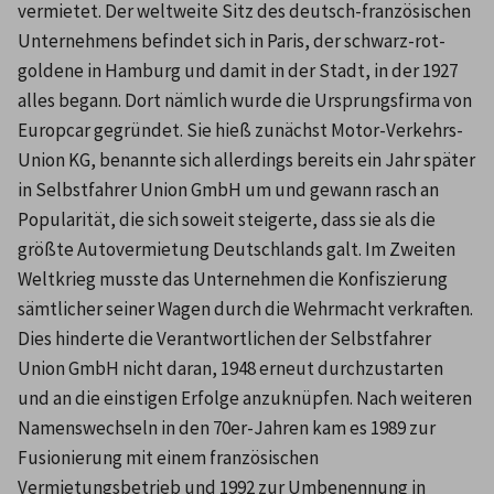
vermietet. Der weltweite Sitz des deutsch-französischen 
Unternehmens befindet sich in Paris, der schwarz-rot-
goldene in Hamburg und damit in der Stadt, in der 1927 
alles begann. Dort nämlich wurde die Ursprungsfirma von 
Europcar gegründet. Sie hieß zunächst Motor-Verkehrs-
Union KG, benannte sich allerdings bereits ein Jahr später 
in Selbstfahrer Union GmbH um und gewann rasch an 
Popularität, die sich soweit steigerte, dass sie als die 
größte Autovermietung Deutschlands galt. Im Zweiten 
Weltkrieg musste das Unternehmen die Konfiszierung 
sämtlicher seiner Wagen durch die Wehrmacht verkraften. 
Dies hinderte die Verantwortlichen der Selbstfahrer 
Union GmbH nicht daran, 1948 erneut durchzustarten 
und an die einstigen Erfolge anzuknüpfen. Nach weiteren 
Namenswechseln in den 70er-Jahren kam es 1989 zur 
Fusionierung mit einem französischen 
Vermietungsbetrieb und 1992 zur Umbenennung in 