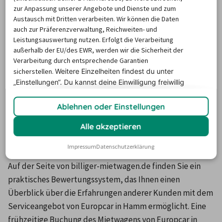
Finden Sie bei billiger-mietwagen.de mithilfe der 
zur Anpassung unserer Angebote und Dienste und zum
praktischen Suchfunktion den ideal zu Ihren Wünschen 
Austausch mit Dritten verarbeiten. Wir können die Daten
auch zur Präferenzverwaltung, Reichweiten- und
passenden Mietwagen von Europcar in Hamm. Durch den 
Leistungsauswertung nutzen. Erfolgt die Verarbeitung
unabhängigen Vergleich von ca. 150 Anbietern bietet der 
außerhalb der EU/des EWR, werden wir die Sicherheit der
Marktführer der Mietwagen-Vergleichsportale Ihnen 
Verarbeitung durch entsprechende Garantien
sicherstellen.
Weitere Einzelheiten findest du unter
ungeahnte Möglichkeiten für eine schnelle und 
„Einstellungen“. Du
kannst deine Einwilligung freiwillig
komfortable Suche nach dem passenden Angebot. 
erteilen und jederzeit
widerrufen.
Verfeinern Sie mit den Optionen in der Filterbox Ihre 
Ablehnen oder Einstellungen
Suchanfrage und wählen Sie das passende Leihfahrzeug 
von Europcar in Hamm aus der Ergebnisanzeige aus. Sie 
Alle akzeptieren
erhalten eine genaue Aufstellung der infrage 
Impressum
Datenschutzerklärung
kommenden Offerten mit Preisen und Angebotsdetails. 
Auf der Seite von billiger-mietwagen.de finden Sie ein 
praktisches Bewertungssystem, das Ihnen einen 
Überblick über die Erfahrungen anderer Kunden mit dem 
Serviceangebot von Europcar in Hamm ermöglicht. Eine 
frühzeitige Buchung des Mietwagens von Europcar in 