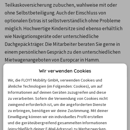
Teilkaskoversicherung zubuchen, wahlweise mit oder 
ohne Selbstbeteiligung. Auch der Einschluss von 
optionalen Extras ist selbstverständlich ohne Probleme 
möglich. Hochwertige Kindersitze sind ebenso erhältlich 
wie Navigationsgeräte oder unterschiedliche 
Dachgepäckträger. Die Mitarbeiter beraten Sie gerne in 
einem persönlichen Gespräch zu den unterschiedlichen 
Mietwagenangeboten von Europcar in Hamm. 
Öffnungszeiten: Montag bis Freitag von 07.30 bis 18.00 Uhr 
Wir verwenden Cookies
Samstag von 08.00 bis 12.00 Uhr Sonntag geschlossen Die 
Wir, die FLOYT Mobility GmbH, verwenden Cookies und
genannten Öffnungszeiten sind für beide Stationen von 
ähnliche Technologien (im Folgenden: Cookies), um auf
Europcar in Hamm gültig.
Informationen auf deinen Geräten zuzugreifen und diese
zu verarbeiten. Sofern die Verwendung von Cookies nicht
zwingend erforderlich ist, um die angeforderten Dienste
Mietwagenangebote von Europcar in
zu erbringen, benötigen wir deine Zustimmung. Mit deiner
Hamm bei billiger-mietwagen.de
Einwilligung können wir ein individuelles Profil erstellen
und die geräteübergreifend gesammelten Informationen
(einschließlich deiner E-Mail-Adresse) zu Werbezwecken,