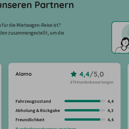
nseren Partnern
für die Mietwagen-Reise ist? 
den zusammengestellt, um die 
4,4
/
5,0
Alamo
879 Kundenbewertungen
Fahrzeugzustand
4,4
Abholung & Rückgabe
4,3
Freundlichkeit
4,4
Kundenbewertungen anzeigen