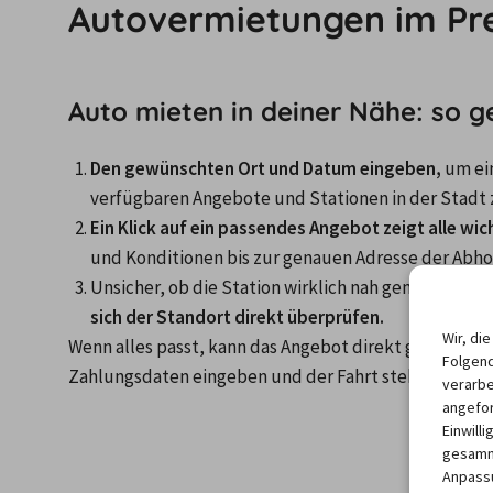
Autovermietungen im Pre
Auto mieten in deiner Nähe: so ge
Den gewünschten Ort und Datum eingeben,
 um ei
Ein Klick auf ein passendes Angebot zeigt alle wic
und Konditionen bis zur genauen Adresse der Abhol
Unsicher, ob die Station wirklich nah genug ist? 
Mit
sich der Standort direkt überprüfen.
Wir, di
Wenn alles passt, kann das Angebot direkt gebucht we
Folgend
Zahlungsdaten eingeben und der Fahrt steht nichts 
verarbe
angefor
Einwill
gesamme
Anpassu