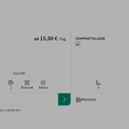
15,00 €
ab
KOMPAKTKLASSE
/Tag
Fiat 500
Volkswagen 
2
Manuell
Klima
5
4
Ma
München
 die Preise von der
e variieren.