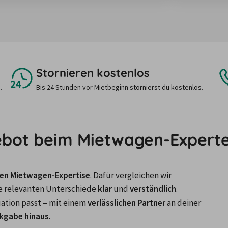
Stornieren kostenlos
.
Bis 24 Stunden vor Mietbeginn stornierst du kostenlos.
ebot beim Mietwagen-Expert
ren Mietwagen-Expertise
. Dafür vergleichen wir 
e relevanten Unterschiede 
klar
 und 
verständlich
. 

uation passt – mit einem 
verlässlichen Partner
 an deiner 
ckgabe hinaus
.