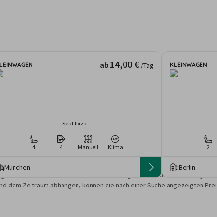
14,00 €
ab
LEINWAGEN
KLEINWAGEN
/Tag
Seat Ibiza
4
4
Manuell
Klima
2
München
Berlin
gebote und Preise basieren auf den Suchergebnissen der letzten Tage. Da
nd dem Zeitraum abhängen, können die nach einer Suche angezeigten Preis