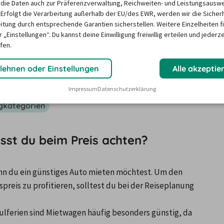
die Daten auch zur Präferenzverwaltung, Reichweiten- und Leistungsausw
 Erfolgt die Verarbeitung außerhalb der EU/des EWR, werden wir die Sicher
itung durch entsprechende Garantien sicherstellen. Weitere Einzelheiten f
 „Einstellungen“. Du kannst deine Einwilligung freiwillig erteilen und jederze
fen.
hung
lehnen oder Einstellungen
Alle akzeptie
Impressum
Datenschutzerklärung
gkategorien
st du beim Preis achten?
wenn du ein günstiges Auto mieten möchtest. Um den 
preis zu profitieren, solltest du bei der Reiseplanung 
lferien sind Mietwagen häufig besonders günstig, da 