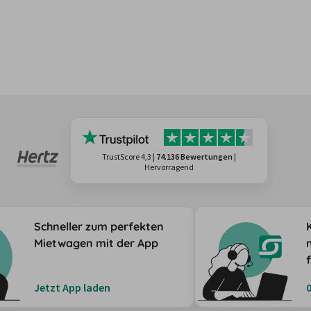
TrustScore 4,3
|
74.136 Bewertungen
|
Hervorragend
Schneller zum perfekten
Mietwagen mit der App
Jetzt App laden
0