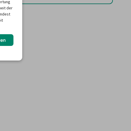
ertung
heit der
indest
it
ren