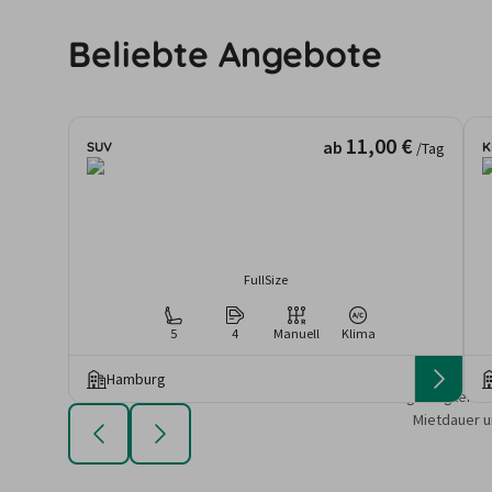
Beliebte Angebote
11,00 €
ab
SUV
K
/Tag
FullSize
5
4
Manuell
Klima
Hamburg
Die angezeigten An
Mietdauer u