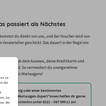
s passiert als Nächstes
ommst du direkt von uns, und der Voucher wird von 
Veranstalter geschickt. Das dauert in der Regel ein 
endurch, ob dein Ausweis, deine Kreditkarte und 
d gültig sind. So vermeidest du unangenehme 
olung deines Mietwagens!
ese zu
um die
n zur Buchung oder einer bestimmten
d
g? Unsere Mietwagen-Expert*innen helfen dir gerne
en, zur
ns einfach kostenlos unter 0221 – 567 999 11 an!
en. Wir