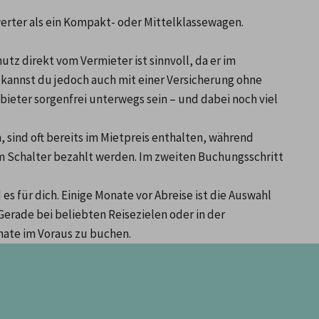
werter als ein Kompakt- oder Mittelklassewagen. 
tz direkt vom Vermieter ist sinnvoll, da er im 
kannst du jedoch auch mit einer Versicherung ohne 
ieter sorgenfrei unterwegs sein – und dabei noch viel 
 sind oft bereits im Mietpreis enthalten, während 
am Schalter bezahlt werden. Im zweiten Buchungsschritt 
es für dich. Einige Monate vor Abreise ist die Auswahl 
Gerade bei beliebten Reisezielen oder in der 
nate im Voraus zu buchen.