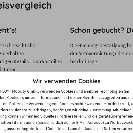
isvergleich
ht’s!
Schon gebucht? Da
ne Übersicht aller 
Die Buchungsbestätigung bek
verfügbaren Angebote und Stationen in der Stadt zu erhalten. 
der Autovermietung oder dem 
htigen Details
 – von Vorteilen 
bis drei Tage. 
station.
Unser Tipp:
 Überprüfe zwisch
 „Auf Karte anzeigen“ lässt 
Wir verwenden Cookies
dein Führerschein aktuell un
e FLOYT Mobility GmbH, verwenden Cookies und ähnliche Technologien (im
Überraschungen bei der Abh
rden. Fahrer- und 
en: Cookies), um auf Informationen auf deinen Geräten zuzugreifen und di
mehr im Weg!
iten. Sofern die Verwendung von Cookies nicht zwingend erforderlich ist, 
derten Dienste zu erbringen, benötigen wir deine Zustimmung. Mit deiner
Hast du Frage
igung können wir ein individuelles Profil erstellen und die geräteübergreifen
Autovermietun
lten Informationen (einschließlich deiner E-Mail-Adresse) zu Werbezweck
weiter – ruf u
ng unserer Angebote und Dienste und zum Austausch mit Dritten verarbeit