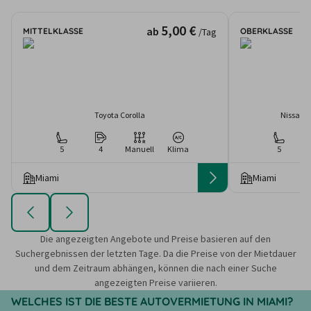
5,00 €
ab
MITTELKLASSE
OBERKLASSE
/Tag
Toyota Corolla
Nissan A
5
4
Manuell
Klima
5
Miami
Miami
Die angezeigten Angebote und Preise basieren auf den
Suchergebnissen der letzten Tage. Da die Preise von der Mietdauer
und dem Zeitraum abhängen, können die nach einer Suche
angezeigten Preise variieren.
WELCHES IST DIE BESTE AUTOVERMIETUNG IN MIAMI?