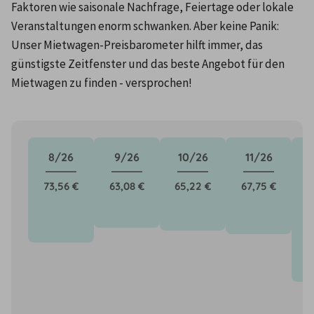
Faktoren wie saisonale Nachfrage, Feiertage oder lokale 
Veranstaltungen enorm schwanken. Aber keine Panik: 
Unser Mietwagen-Preisbarometer hilft immer, das 
günstigste Zeitfenster und das beste Angebot für den 
Mietwagen zu finden - versprochen!
8/26
9/26
10/26
11/26
73,56 €
63,08 €
65,22 €
67,75 €
1