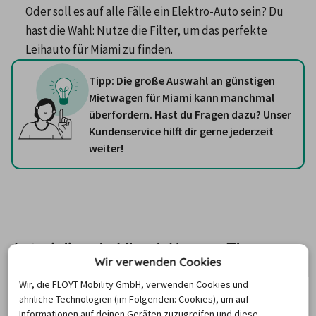
Oder soll es auf alle Fälle ein Elektro-Auto sein? Du 
hast die Wahl: Nutze die Filter, um das perfekte 
Leihauto für Miami zu finden.
Tipp: Die große Auswahl an günstigen
Mietwagen für Miami kann manchmal
überfordern. Hast du Fragen dazu? Unser
Kundenservice hilft dir gerne jederzeit
weiter!
Auto leihen in Miami: Unsere Tipps
Wir verwenden Cookies
Was haben Florida‘s Turnpike, Dolphin Expressway und 
Wir, die FLOYT Mobility GmbH, verwenden Cookies und
ähnliche Technologien (im Folgenden: Cookies), um auf
Airport Expressway gemeinsam? Alle drei Straßen sind 
Informationen auf deinen Geräten zuzugreifen und diese