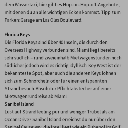
dem Wassertaxi, hier gibt es Hop-on-Hop-off-Angebote, 
mit denen du an alle wichtigen Ecken kommst. Tipp zum 
Parken: Garage am Las Olas Boulevard.
Florida Keys
Die Florida Keys sind über 40 Inseln, die durch den 
Overseas Highway verbunden sind. Miami liegt bereits 
sehr südlich – rund zweieinhalb Mietwagenstunden noch 
südlicher jedoch wird es richtig idyllisch. Key West ist der 
bekannteste Spot, aber auch die anderen Keys lohnen 
sich zum Schnorcheln oder für einen entspannten 
Strandbesuch. Absoluter Pflichtabstecher auf einer 
Mietwagenrundreise ab Miami.
Sanibel Island
Lust auf Strandfeeling pur und weniger Trubel als am 
Ocean Drive? Sanibel Island erreichst du nur über den 
Sanibel Causeway, die Insel liegt wie ein Ruhepol im Golf 