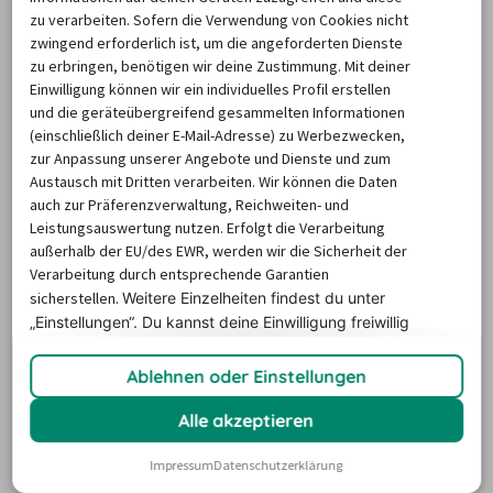
mautpflichtig. Packe also ein paar US-Dollar mehr für 
zu verarbeiten. Sofern die Verwendung von Cookies nicht
deine Reise und den Miami-Roadtrip ein. Kläre am 
zwingend erforderlich ist, um die angeforderten Dienste
besten mit deiner Autovermietung, ob ein 
zu erbringen, benötigen wir deine Zustimmung. Mit deiner
Einwilligung können wir ein individuelles Profil erstellen
Transponder im Mietwagen verbaut ist oder du dich 
und die geräteübergreifend gesammelten Informationen
selbst um die Zahlung kümmern musst.
(einschließlich deiner E-Mail-Adresse) zu Werbezwecken,
Auto fahren in Miami und der Umgebung ist entspannt 
zur Anpassung unserer Angebote und Dienste und zum
Austausch mit Dritten verarbeiten. Wir können die Daten
möglich. Überlege dir dennoch, ob du neben einer 
auch zur Präferenzverwaltung, Reichweiten- und
Vollkaskoversicherung, die bei einem verschuldeten 
Leistungsauswertung nutzen. Erfolgt die Verarbeitung
Unfall alle Schäden abdeckt, auch noch 
außerhalb der EU/des EWR, werden wir die Sicherheit der
Zusatzversicherungen möchtest. Du kannst auch 
Verarbeitung durch entsprechende Garantien
sicherstellen.
Weitere Einzelheiten findest du unter
Unterboden, Reifen und Glas versichern lassen – 
„Einstellungen“. Du
kannst deine Einwilligung freiwillig
möglicherweise sinnvoll, falls Miami dein Startpunkt 
erteilen und jederzeit
widerrufen.
für einen Roadtrip ist, der dich hunderte Kilometer 
Ablehnen oder Einstellungen
über viele verschiedene Straßen führt.
Alle akzeptieren
Unsere Empfehlung für deinen Miami-Mietwagen: 
Buche so früh wie möglich. Selbst wenn sich deine 
Impressum
Datenschutzerklärung
Reise zerschlägt, hast du kein Risiko. Storniere deine 