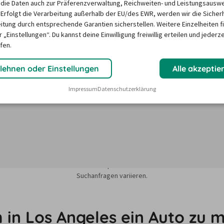
die Daten auch zur Präferenzverwaltung, Reichweiten- und Leistungsausw
 Erfolgt die Verarbeitung außerhalb der EU/des EWR, werden wir die Sicher
6
12/26
1/27
2/27
3/27
itung durch entsprechende Garantien sicherstellen. Weitere Einzelheiten f
 €
97,62 €
91,44 €
73,84 €
75,50 €
 „Einstellungen“. Du kannst deine Einwilligung freiwillig erteilen und jederze
fen.
lehnen oder Einstellungen
Alle akzeptie
Impressum
Datenschutzerklärung
sieren auf dem Minimum Median-Suchpreis für die nächsten 12 Monate und k
Suchanfragen variieren.
in Los Angeles ein Auto zu 