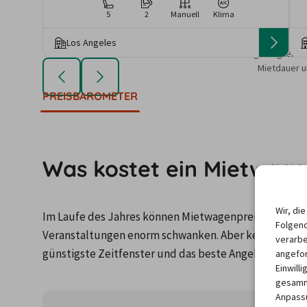
5
2
Manuell
Klima
Los Angeles
Die angezeigten An
Mietdauer u
PREISBAROMETER
Was kostet ein Mietwagen
Wir, di
Im Laufe des Jahres können Mietwagenpreise durch Fa
Folgend
Veranstaltungen enorm schwanken. Aber keine Panik: 
verarbe
günstigste Zeitfenster und das beste Angebot für de
angefor
Einwill
gesamme
Anpassu