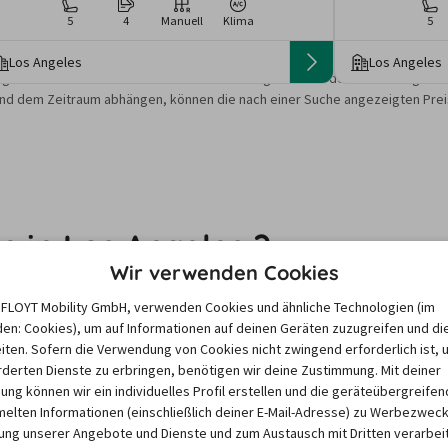
5
4
Manuell
Klima
5
Los Angeles
Los Angeles
gebote und Preise basieren auf den Suchergebnissen der letzten Tage. Da
nd dem Zeitraum abhängen, können die nach einer Suche angezeigten Preis
 in Los Angeles ?
Wir verwenden Cookies
e FLOYT Mobility GmbH, verwenden Cookies und ähnliche Technologien (im
ktoren wie saisonale Nachfrage, Feiertage oder lokale 
en: Cookies), um auf Informationen auf deinen Geräten zuzugreifen und di
Unser Mietwagen-Preisbarometer hilft immer, das 
iten. Sofern die Verwendung von Cookies nicht zwingend erforderlich ist, 
n Mietwagen zu finden - versprochen!
derten Dienste zu erbringen, benötigen wir deine Zustimmung. Mit deiner
igung können wir ein individuelles Profil erstellen und die geräteübergreifen
lten Informationen (einschließlich deiner E-Mail-Adresse) zu Werbezweck
ng unserer Angebote und Dienste und zum Austausch mit Dritten verarbeit