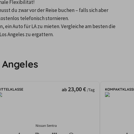
le Flexibilität!
sst du zwar vor der Reise buchen – falls sich aber 
ostenlos telefonisch stornieren.
 ein Auto für LA zu mieten. Vergleiche am besten die 
os Angeles zu ergattern.

 Angeles
23,00 €
ab
ITTELKLASSE
KOMPAKTKLASS
/Tag
Nissan Sentra