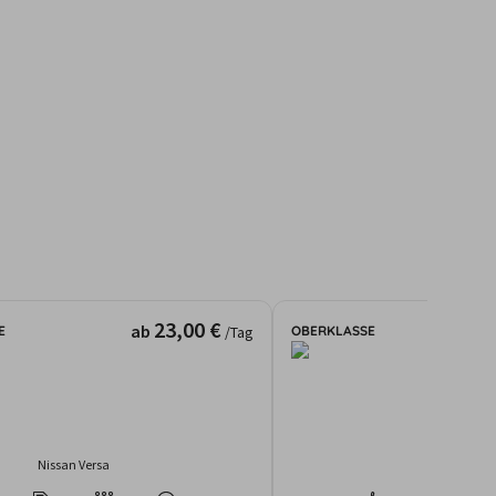
23,00 €
ab
E
OBERKLASSE
/Tag
Nissan Versa
Toyota Ca