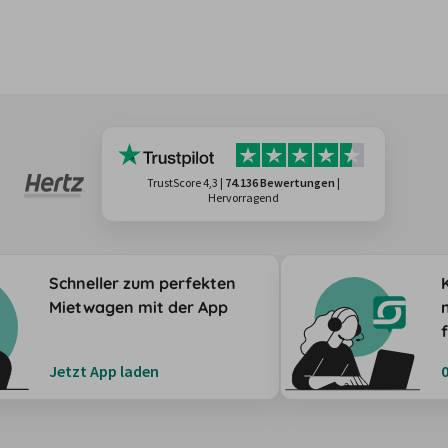
TrustScore 4,3
|
74.136 Bewertungen
|
Hervorragend
Schneller zum perfekten
Mietwagen mit der App
Jetzt App laden
0