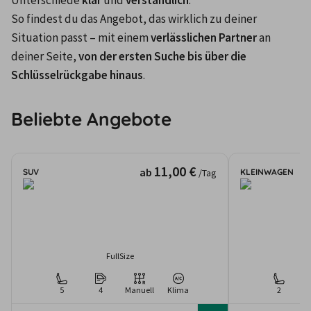
Unterschiede 
klar
 und 
verständlich
. 

So findest du das Angebot, das wirklich zu deiner 
Situation passt – mit einem 
verlässlichen Partner
 an 
deiner Seite, 
von der ersten Suche bis über die 
Schlüsselrückgabe hinaus
.
Beliebte Angebote
11,00 €
ab
SUV
KLEINWAGEN
/Tag
FullSize
5
4
Manuell
Klima
2