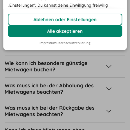
Kann ich einen Mietwagen als
„Einstellungen“. Du
kannst deine Einwilligung freiwillig
Langzeitmiete buchen?
erteilen und jederzeit
widerrufen.
Ablehnen oder Einstellungen
Wo kann ich ein Mietfahrzeug buchen?
Alle akzeptieren
Welche Versicherungen benötige ich
Impressum
Datenschutzerklärung
für mein Mietauto?
Wie kann ich besonders günstige
Mietwagen buchen?
Was muss ich bei der Abholung des
Mietwagens beachten?
Was muss ich bei der Rückgabe des
Mietwagens beachten?