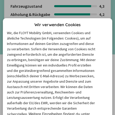
Fahrzeugzustand
4,3
Abholung & Rückgabe
4,2
Freundlichkeit
4,2
Wir verwenden Cookies
Kundenbewertungen anzeigen
Wir, die FLOYT Mobility GmbH, verwenden Cookies und
ähnliche Technologien (im Folgenden: Cookies), um auf
Informationen auf deinen Geräten zuzugreifen und diese
Mehr anzeigen
zu verarbeiten. Sofern die Verwendung von Cookies nicht
zwingend erforderlich ist, um die angeforderten Dienste
zu erbringen, benötigen wir deine Zustimmung. Mit deiner
Häufige Fragen rund um die
Einwilligung können wir ein individuelles Profil erstellen
und die geräteübergreifend gesammelten Informationen
Mietwagenbuchung
(einschließlich deiner E-Mail-Adresse) zu Werbezwecken,
zur Anpassung unserer Angebote und Dienste und zum
Austausch mit Dritten verarbeiten. Wir können die Daten
auch zur Präferenzverwaltung, Reichweiten- und
Wie finde ich die besten
Leistungsauswertung nutzen. Erfolgt die Verarbeitung
Mietwagenpreise?
außerhalb der EU/des EWR, werden wir die Sicherheit der
Verarbeitung durch entsprechende Garantien
sicherstellen.
Weitere Einzelheiten findest du unter