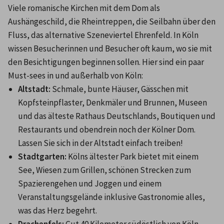
Viele romanische Kirchen mit dem Dom als 
Aushängeschild, die Rheintreppen, die Seilbahn über den 
Fluss, das alternative Szeneviertel Ehrenfeld. In Köln 
wissen Besucherinnen und Besucher oft kaum, wo sie mit 
den Besichtigungen beginnen sollen. Hier sind ein paar 
Must-sees in und außerhalb von Köln:
Altstadt:
 Schmale, bunte Häuser, Gässchen mit 
Kopfsteinpflaster, Denkmäler und Brunnen, Museen 
und das älteste Rathaus Deutschlands, Boutiquen und 
Restaurants und obendrein noch der Kölner Dom. 
Lassen Sie sich in der Altstadt einfach treiben!
Stadtgarten:
 Kölns ältester Park bietet mit einem 
See, Wiesen zum Grillen, schönen Strecken zum 
Spazierengehen und Joggen und einem 
Veranstaltungsgelände inklusive Gastronomie alles, 
was das Herz begehrt.
Drachenfels:
 Gut 40 Kilometer südöstlich von Köln 