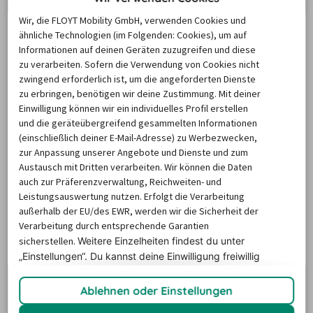
Autovermietung in Köln
Wir, die FLOYT Mobility GmbH, verwenden Cookies und
ähnliche Technologien (im Folgenden: Cookies), um auf
Informationen auf deinen Geräten zuzugreifen und diese
zu verarbeiten. Sofern die Verwendung von Cookies nicht
Fahrzeugtypen
Anbieter
Extras
zwingend erforderlich ist, um die angeforderten Dienste
zu erbringen, benötigen wir deine Zustimmung. Mit deiner
Beliebte Mietautos in Köln
Einwilligung können wir ein individuelles Profil erstellen
und die geräteübergreifend gesammelten Informationen
(einschließlich deiner E-Mail-Adresse) zu Werbezwecken,
Viel Verkehr und wenige Parkmöglichkeiten – es ist kein 
zur Anpassung unserer Angebote und Dienste und zum
Austausch mit Dritten verarbeiten. Wir können die Daten
Wunder, dass die meisten unserer Nutzerinnen und 
auch zur Präferenzverwaltung, Reichweiten- und
Nutzer sich für Kompaktklassewagen entscheiden, wenn 
Leistungsauswertung nutzen. Erfolgt die Verarbeitung
sie in Köln ein Auto mieten. Reisende, die eher Ausflüge 
außerhalb der EU/des EWR, werden wir die Sicherheit der
Verarbeitung durch entsprechende Garantien
und Spritztouren außerhalb der Stadt geplant haben, 
sicherstellen.
Weitere Einzelheiten findest du unter
buchen hingegen gern Modelle der Intermediate-Klasse. 
„Einstellungen“. Du
kannst deine Einwilligung freiwillig
Wer wiederum ein Auto mieten und Köln günstig 
erteilen und jederzeit
widerrufen.
erkunden möchte, wählt ein spritsparendes Economy-
Ablehnen oder Einstellungen
Modell aus.