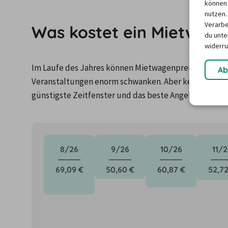
können 
nutzen.
Verarbe
Was kostet ein Mietwage
du unter
widerru
Im Laufe des Jahres können Mietwagenpreise durch Fa
Ab
Veranstaltungen enorm schwanken. Aber keine Panik: 
günstigste Zeitfenster und das beste Angebot für de
8/26
9/26
10/26
11/2
69,09 €
50,60 €
60,87 €
52,72