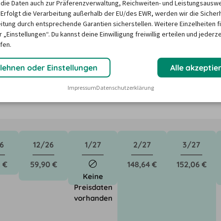
die Daten auch zur Präferenzverwaltung, Reichweiten- und Leistungsausw
 Erfolgt die Verarbeitung außerhalb der EU/des EWR, werden wir die Sicher
itung durch entsprechende Garantien sicherstellen. Weitere Einzelheiten f
n in Leverkusen ?
 „Einstellungen“. Du kannst deine Einwilligung freiwillig erteilen und jederze
fen.
ktoren wie saisonale Nachfrage, Feiertage oder lokale 
lehnen oder Einstellungen
Alle akzeptie
Unser Mietwagen-Preisbarometer hilft immer, das 
Impressum
Datenschutzerklärung
n Mietwagen zu finden - versprochen!
6
12/26
1/27
2/27
3/27
 €
59,90 €
148,64 €
152,06 €
Keine
Preisdaten
vorhanden