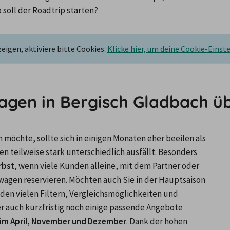
soll der Roadtrip starten?
igen, aktiviere bitte Cookies.
Klicke hier, um deine Cookie-Einst
agen in Bergisch Gladbach ü
möchte, sollte sich in einigen Monaten eher beeilen als 
in anderen, da die Nachfrage zwischen den Jahreszeiten teilweise stark unterschiedlich ausfällt. Besonders 
rbst
, wenn viele Kunden alleine, mit dem Partner oder 
hwagen reservieren. Möchten auch Sie in der Hauptsaison 
den vielen Filtern, Vergleichsmöglichkeiten und 
 auch kurzfristig noch einige passende Angebote 
n im April, November und Dezember
. Dank der hohen 