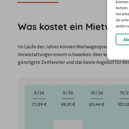
können 
nutzen.
Verarbe
du unter
Was kostet ein Mietwage
widerru
Ab
Im Laufe des Jahres können Mietwagenpreise durch Fa
Veranstaltungen enorm schwanken. Aber keine Panik: 
günstigste Zeitfenster und das beste Angebot für de
8/26
9/26
10/26
11/2
71,09 €
48,81 €
65,44 €
101,1