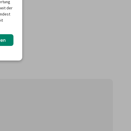
ertung
heit der
indest
it
ren