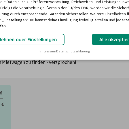
die Daten auch zur Präferenzverwaltung, Reichweiten- und Leistungsausw
 Erfolgt die Verarbeitung außerhalb der EU/des EWR, werden wir die Sicher
itung durch entsprechende Garantien sicherstellen. Weitere Einzelheiten f
 „Einstellungen“. Du kannst deine Einwilligung freiwillig erteilen und jederze
n in Bergisch Gladbach ?
fen.
lehnen oder Einstellungen
Alle akzeptie
ktoren wie saisonale Nachfrage, Feiertage oder lokale 
Impressum
Datenschutzerklärung
Unser Mietwagen-Preisbarometer hilft immer, das 
n Mietwagen zu finden - versprochen!
6
2 €