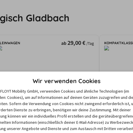
rgisch Gladbach
29,00 €
ab
LEINWAGEN
KOMPAKTKLASS
/Tag
Hyundai i10
Wir verwenden Cookies
e FLOYT Mobility GmbH, verwenden Cookies und ähnliche Technologien (im
2
4
Manuell
Klima
5
en: Cookies), um auf Informationen auf deinen Geräten zuzugreifen und di
iten. Sofern die Verwendung von Cookies nicht zwingend erforderlich ist, 
Bergisch Gladbach
Bergisch Gl
derten Dienste zu erbringen, benötigen wir deine Zustimmung. Mit deiner
gebote und Preise basieren auf den Suchergebnissen der letzten Tage. Da
igung können wir ein individuelles Profil erstellen und die geräteübergreifen
nd dem Zeitraum abhängen, können die nach einer Suche angezeigten Preis
lten Informationen (einschließlich deiner E-Mail-Adresse) zu Werbezweck
ng unserer Angebote und Dienste und zum Austausch mit Dritten verarbeit