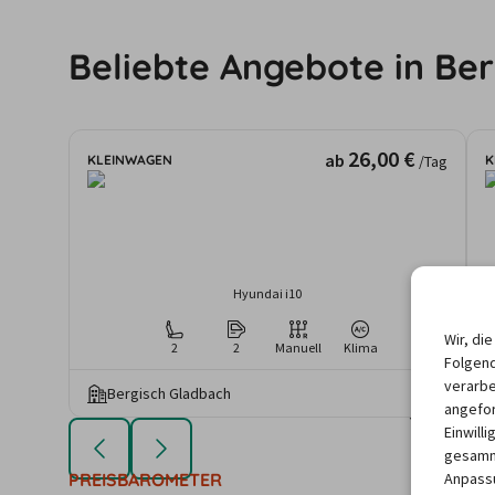
Beliebte Angebote in Be
26,00 €
ab
KLEINWAGEN
K
/Tag
Hyundai i10
Wir, di
2
2
Manuell
Klima
Folgend
verarbe
Bergisch Gladbach
angefor
Die angezeigten An
Einwill
Mietdauer u
gesamme
Anpassu
PREISBAROMETER