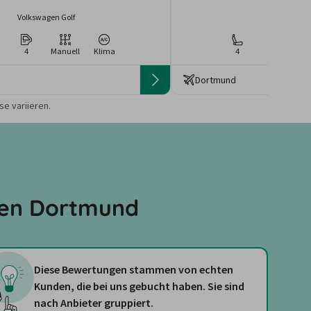
Volkswagen Golf
Seat Ibiz
4
Manuell
Klima
4
4
Ma
Dortmund
 die Preise von der
e variieren.
fen Dortmund
Diese Bewertungen stammen von echten
Kunden, die bei uns gebucht haben. Sie sind
nach Anbieter gruppiert.