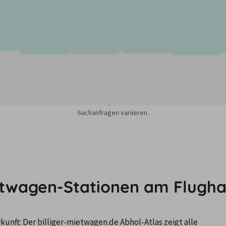
sieren auf dem Minimum Median-Suchpreis für die nächsten 12 Monate und k
Suchanfragen variieren.
ietwagen-Stationen am Flugh
nft: Der billiger-mietwagen.de Abhol-Atlas zeigt alle 