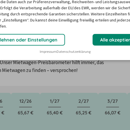
die Daten auch zur Präferenzverwaltung, Reichweiten- und Leistungsausw
 Erfolgt die Verarbeitung außerhalb der EU/des EWR, werden wir die Sicher
itung durch entsprechende Garantien sicherstellen. Weitere Einzelheiten f
 „Einstellungen“. Du kannst deine Einwilligung freiwillig erteilen und jederze
fen.
twagen am Flughafen von Dor
lehnen oder Einstellungen
Alle akzeptie
Impressum
Datenschutzerklärung
ktoren wie saisonale Nachfrage, Feiertage oder lokale 
Unser Mietwagen-Preisbarometer hilft immer, das 
n Mietwagen zu finden – versprochen!
6
12/26
1/27
2/27
3/27
 €
65,67 €
65,40 €
65,25 €
66,07 €