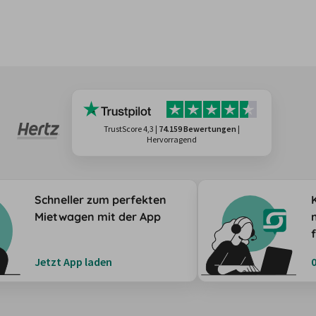
TrustScore 4,3
|
74.159 Bewertungen
|
Hervorragend
Schneller zum perfekten
Mietwagen mit der App
Jetzt App laden
0