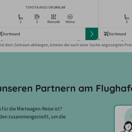
TOYOTA AYGO OR SIMILAR
2
2
Manuell
Klima
5
Dortmund
Dortmund
gebote und Preise basieren auf den Suchergebnissen der letzten Tage. Da
nd dem Zeitraum abhängen, können die nach einer Suche angezeigten Preis
nseren Partnern am Flugha
für die Mietwagen-Reise ist? 
den zusammengestellt, um die 