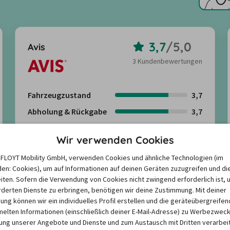
3,7
/
5,0
Avis
3 Kundenbewertungen
Fahrzeugzustand
3,7
Abholung & Rückgabe
3,7
Freundlichkeit
3,7
Wir verwenden Cookies
Angebote suchen
e FLOYT Mobility GmbH, verwenden Cookies und ähnliche Technologien (im
en: Cookies), um auf Informationen auf deinen Geräten zuzugreifen und di
iten. Sofern die Verwendung von Cookies nicht zwingend erforderlich ist, 
Kundenbewertungen anzeigen
derten Dienste zu erbringen, benötigen wir deine Zustimmung. Mit deiner
igung können wir ein individuelles Profil erstellen und die geräteübergreifen
lten Informationen (einschließlich deiner E-Mail-Adresse) zu Werbezweck
Mehr anzeigen
ng unserer Angebote und Dienste und zum Austausch mit Dritten verarbeit