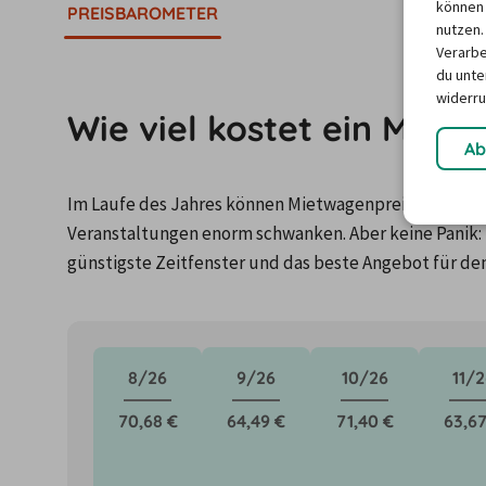
können 
PREISBAROMETER
nutzen.
Verarbe
du unter
widerru
Wie viel kostet ein Mie
Ab
Im Laufe des Jahres können Mietwagenpreise durch Fa
Veranstaltungen enorm schwanken. Aber keine Panik: 
günstigste Zeitfenster und das beste Angebot für de
8/26
9/26
10/26
11/2
70,68 €
64,49 €
71,40 €
63,67