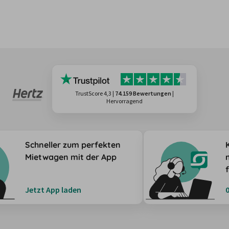
TrustScore 4,3
|
74.159 Bewertungen
|
Hervorragend
Schneller zum perfekten
Mietwagen mit der App
Jetzt App laden
0