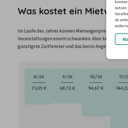
können 
Was kostet ein Mietwagen
nutzen.
Verarbe
du unter
widerru
Im Laufe des Jahres können Mietwagenpreise durch Fa
Veranstaltungen enorm schwanken. Aber keine Panik: 
Ab
günstigste Zeitfenster und das beste Angebot für de
8/26
9/26
10/26
11/2
71,05 €
68,72 €
94,67 €
144,2