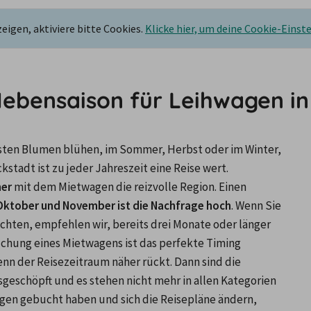
igen, aktiviere bitte Cookies.
Klicke hier, um deine Cookie-Einst
Nebensaison für Leihwagen in
rsten Blumen blühen, im Sommer, Herbst oder im Winter, 
stadt ist zu jeder Jahreszeit eine Reise wert. 
er 
mit dem Mietwagen die reizvolle Region. Einen 
 Oktober und November ist die Nachfrage hoch
. Wenn Sie 
hten, empfehlen wir, bereits drei Monate oder länger 
hung eines Mietwagens ist das perfekte Timing 
enn der Reisezeitraum näher rückt. Dann sind die 
eschöpft und es stehen nicht mehr in allen Kategorien 
gen gebucht haben und sich die Reisepläne ändern, 