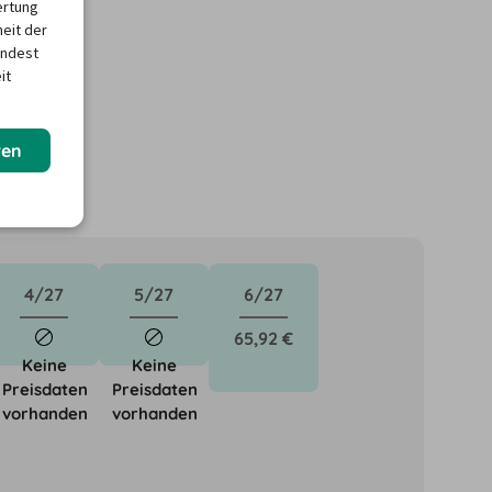
ertung
heit der
indest
it
ren
4/27
5/27
6/27
65,92 €
Keine
Keine
Preisdaten
Preisdaten
vorhanden
vorhanden