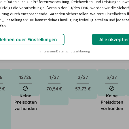
die Daten auch zur Präferenzverwaltung, Reichweiten- und Leistungsausw
 in Rastatt ?
 Erfolgt die Verarbeitung außerhalb der EU/des EWR, werden wir die Sicher
itung durch entsprechende Garantien sicherstellen. Weitere Einzelheiten f
 „Einstellungen“. Du kannst deine Einwilligung freiwillig erteilen und jederze
fen.
ktoren wie saisonale Nachfrage, Feiertage oder lokale 
Unser Mietwagen-Preisbarometer hilft immer, das 
lehnen oder Einstellungen
Alle akzeptie
n Mietwagen zu finden - versprochen!
Impressum
Datenschutzerklärung
6
12/26
1/27
2/27
3/27
2 €
70,54 €
57,73 €
Keine
Keine
Preisdaten
Preisdaten
vorhanden
vorhanden