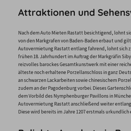
Attraktionen und Sehens
Nach dem Auto Mieten Rastatt besichtigend, lohnt sic
von den Markgrafen von Baden-Baden erbaut und gilt 
Autovermietung Rastatt entlang fahrend, lohnt sich z
frühen 18. Jahrhundert im Auftrag der Markgräfin Sibyl
reizvolles barockes Gesamtkunstwerk mit einer reiche
älteste noch erhaltene Porzellanschloss in ganz Deu
an schwarzen Lackarbeiten sowie chinesischem Porzel
zudem an der Pagodenburg vorbei. Dieses Gartenschlö
dem Vorbild des Nymphenburger Pavillons in München 
Autovermietung Rastatt anschließend weiter entlang,
Diese wird bereits im Jahre 1207 erstmals urkundlich e