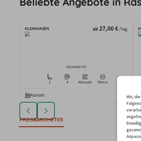
Beliebte Angebote in Ras
27,00 €
ab
KLEINWAGEN
K
/Tag
Hyundai i10
2
4
Manuell
Klima
Rastatt
Wir, di
Die angezeigten An
Folgend
Mietdauer u
verarbe
angefor
PREISBAROMETER
Einwill
gesamme
Anpassu