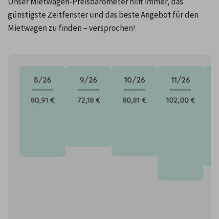
Unser Mietwagen-Preisbarometer hilft immer, das 
günstigste Zeitfenster und das beste Angebot für den 
Mietwagen zu finden – versprochen!
8/26
9/26
10/26
11/26
80,91 €
72,18 €
80,81 €
102,00 €
8