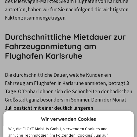
des Mietwagen-Marktes Sie am Flughafen von Karlsruhe 
antreffen, haben wir für Sie nachfolgend die wichtigsten 
Fakten zusammengetragen.
Durchschnittliche Mietdauer zur
Fahrzeuganmietung am
Flughafen Karlsruhe
Die durchschnittliche Dauer, welche Kunden ein 
Fahrzeug am Flughafen in Karlsruhe anmieten, beträgt
 3 
Tage
. Offenbar lohnen sich die Schönheiten der badischen 
Großstadt ganz besonders im Sommer. Denn der Monat 
Juli besticht mit einer deutlich längeren 
durchschnittlichen Mietdauer von 9 Tagen
. In den kühlen 
Wir verwenden Cookies
Wintermonaten November und Dezember sinkt diese 
Wir, die FLOYT Mobility GmbH, verwenden Cookies und
Mietdauer hingegen auf einen Tag. Ein Blick auf den 
ähnliche Technologien (im Folgenden: Cookies), um auf