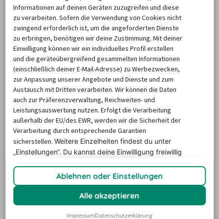
Jahresverlauf lohnt sich also, denn die durchschnittliche 
Informationen auf deinen Geräten zuzugreifen und diese
zu verarbeiten. Sofern die Verwendung von Cookies nicht
Mietdauer schwankt je nach Saison sehr deutlich. 
zwingend erforderlich ist, um die angeforderten Dienste
Unabhängig davon lohnt es sich für Sie dabei jedoch 
zu erbringen, benötigen wir deine Zustimmung. Mit deiner
immer, die Mietdauer Ihres Mietwagens den individuellen 
Einwilligung können wir ein individuelles Profil erstellen
Bedürfnissen Ihrer Reise anzupassen. So müssen Sie sich 
und die geräteübergreifend gesammelten Informationen
(einschließlich deiner E-Mail-Adresse) zu Werbezwecken,
keine Sorgen um etwaige Verspätungen öffentlicher 
zur Anpassung unserer Angebote und Dienste und zum
Verkehrsmittel oder wildem Gedränge an überlaufenen 
Austausch mit Dritten verarbeiten. Wir können die Daten
Bahnsteigs und Bushaltestellen machen.
auch zur Präferenzverwaltung, Reichweiten- und
Leistungsauswertung nutzen. Erfolgt die Verarbeitung
außerhalb der EU/des EWR, werden wir die Sicherheit der
Meist gebuchte
Verarbeitung durch entsprechende Garantien
Autovermietungen am Flughafen
sicherstellen.
Weitere Einzelheiten findest du unter
„Einstellungen“. Du
kannst deine Einwilligung freiwillig
Karlsruhe
erteilen und jederzeit
widerrufen.
Ablehnen oder Einstellungen
Besonders beliebte Leihwagenanbieter in Karlsruhe sind 
Alle akzeptieren
die Unternehmen 
Hertz, Enterprise und Europcar
. Diese 
Anbieter werden von Kunden besonders häufig gebucht 
Impressum
Datenschutzerklärung