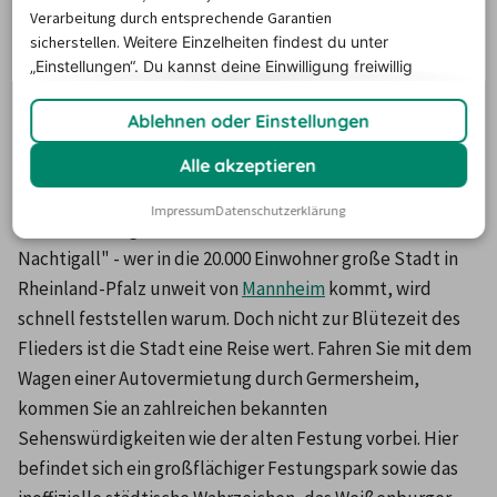
Verarbeitung durch entsprechende Garantien
sicherstellen.
Weitere Einzelheiten findest du unter
„Einstellungen“. Du
kannst deine Einwilligung freiwillig
Die Preise basieren auf dem Minimum Median-Suchpreis für die
erteilen und jederzeit
widerrufen.
nächsten 12 Monate und können für neue Suchanfragen variieren.
Ablehnen oder Einstellungen
Autovermietung Germersheim
Alle akzeptieren
Impressum
Datenschutzerklärung
Germersheim gilt als die "Stadt des Flieders und der 
Nachtigall" - wer in die 20.000 Einwohner große Stadt in 
Rheinland-Pfalz unweit von 
Mannheim
 kommt, wird 
schnell feststellen warum. Doch nicht zur Blütezeit des 
Flieders ist die Stadt eine Reise wert. Fahren Sie mit dem 
Wagen einer Autovermietung durch Germersheim, 
kommen Sie an zahlreichen bekannten 
Sehenswürdigkeiten wie der alten Festung vorbei. Hier 
befindet sich ein großflächiger Festungspark sowie das 