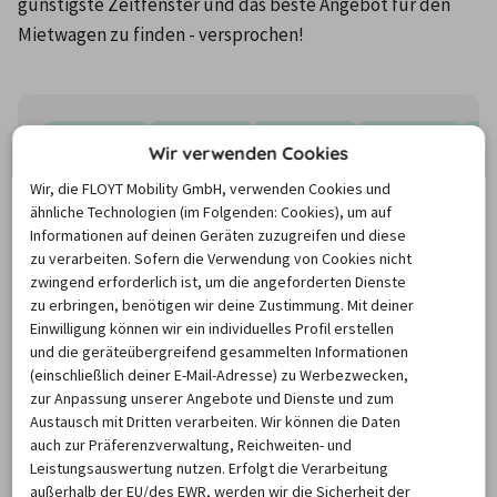
günstigste Zeitfenster und das beste Angebot für den 
Mietwagen zu finden - versprochen!
8/26
9/26
10/26
11/26
Wir verwenden Cookies
Wir, die FLOYT Mobility GmbH, verwenden Cookies und
80,91 €
72,18 €
80,81 €
102,00 €
8
ähnliche Technologien (im Folgenden: Cookies), um auf
Informationen auf deinen Geräten zuzugreifen und diese
zu verarbeiten. Sofern die Verwendung von Cookies nicht
zwingend erforderlich ist, um die angeforderten Dienste
zu erbringen, benötigen wir deine Zustimmung. Mit deiner
Einwilligung können wir ein individuelles Profil erstellen
und die geräteübergreifend gesammelten Informationen
(einschließlich deiner E-Mail-Adresse) zu Werbezwecken,
zur Anpassung unserer Angebote und Dienste und zum
Austausch mit Dritten verarbeiten. Wir können die Daten
auch zur Präferenzverwaltung, Reichweiten- und
Leistungsauswertung nutzen. Erfolgt die Verarbeitung
außerhalb der EU/des EWR, werden wir die Sicherheit der