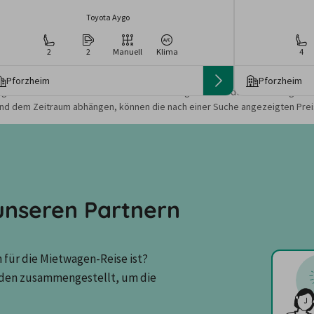
Toyota Aygo
2
2
Manuell
Klima
4
Pforzheim
Pforzheim
gebote und Preise basieren auf den Suchergebnissen der letzten Tage. Da
nd dem Zeitraum abhängen, können die nach einer Suche angezeigten Preis
nseren Partnern
für die Mietwagen-Reise ist? 
den zusammengestellt, um die 