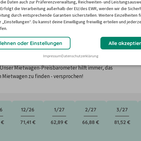
die Daten auch zur Präferenzverwaltung, Reichweiten- und Leistungsausw
 Erfolgt die Verarbeitung außerhalb der EU/des EWR, werden wir die Sicher
itung durch entsprechende Garantien sicherstellen. Weitere Einzelheiten f
 „Einstellungen“. Du kannst deine Einwilligung freiwillig erteilen und jederze
fen.
n in Pforzheim ?
lehnen oder Einstellungen
Alle akzeptie
Impressum
Datenschutzerklärung
ktoren wie saisonale Nachfrage, Feiertage oder lokale 
Unser Mietwagen-Preisbarometer hilft immer, das 
n Mietwagen zu finden - versprochen!
6
12/26
1/27
2/27
3/27
 €
71,41 €
62,89 €
66,88 €
81,52 €