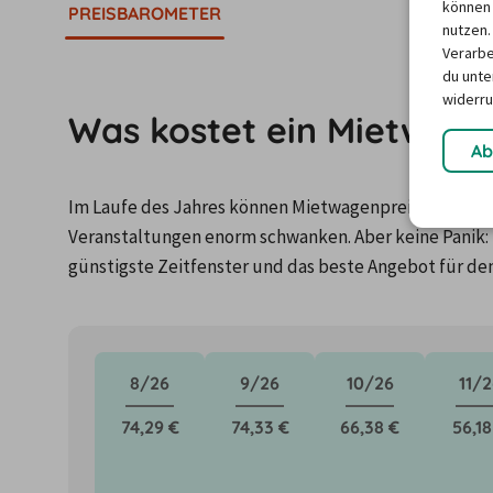
können 
PREISBAROMETER
nutzen.
Verarbe
du unter
widerru
Was kostet ein Mietwage
Ab
Im Laufe des Jahres können Mietwagenpreise durch Fa
Veranstaltungen enorm schwanken. Aber keine Panik: 
günstigste Zeitfenster und das beste Angebot für de
8/26
9/26
10/26
11/2
74,29 €
74,33 €
66,38 €
56,18