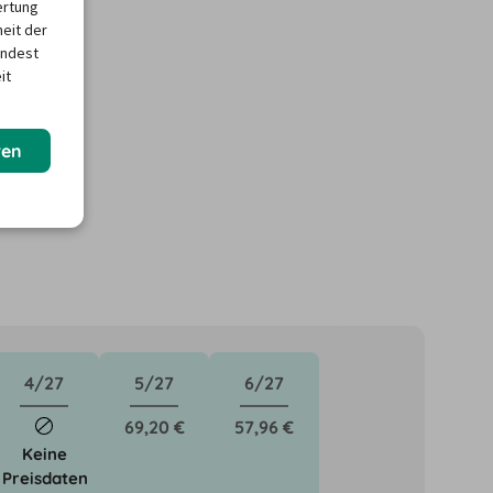
ertung
heit der
indest
it
ren
4/27
5/27
6/27
69,20 €
57,96 €
Keine
Preisdaten