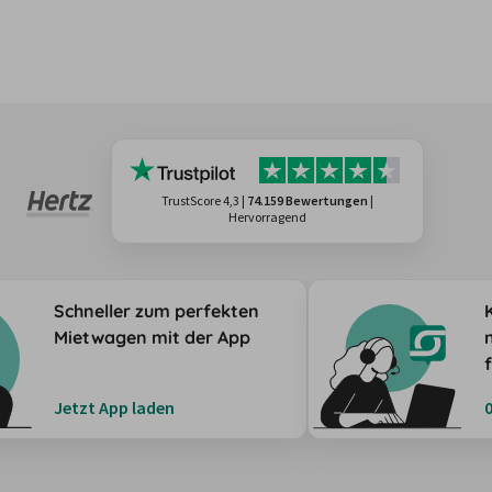
TrustScore 4,3
|
74.159 Bewertungen
|
Hervorragend
Schneller zum perfekten
Mietwagen mit der App
Jetzt App laden
0