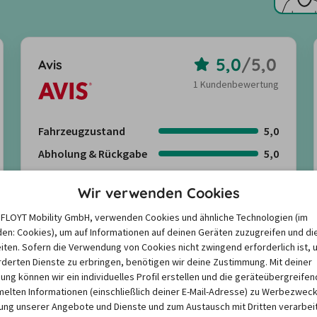
5,0
/
5,0
Avis
1 Kundenbewertung
Fahrzeugzustand
5,0
Abholung & Rückgabe
5,0
Freundlichkeit
5,0
Wir verwenden Cookies
Angebote suchen
e FLOYT Mobility GmbH, verwenden Cookies und ähnliche Technologien (im
en: Cookies), um auf Informationen auf deinen Geräten zuzugreifen und di
iten. Sofern die Verwendung von Cookies nicht zwingend erforderlich ist, 
Kundenbewertungen anzeigen
derten Dienste zu erbringen, benötigen wir deine Zustimmung. Mit deiner
igung können wir ein individuelles Profil erstellen und die geräteübergreifen
lten Informationen (einschließlich deiner E-Mail-Adresse) zu Werbezweck
Mehr anzeigen
ng unserer Angebote und Dienste und zum Austausch mit Dritten verarbeit