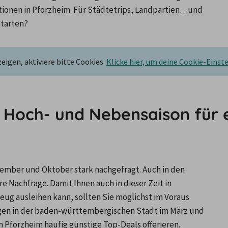
nen in Pforzheim. Für Städtetrips, Landpartien…und 
starten?
igen, aktiviere bitte Cookies.
Klicke hier, um deine Cookie-Einst
t Hoch- und Nebensaison für e
mber und Oktober stark nachgefragt. Auch in den 
Nachfrage. Damit Ihnen auch in dieser Zeit in 
g ausleihen kann, sollten Sie möglichst im Voraus 
gen in der baden-württembergischen Stadt im März und 
 Pforzheim häufig günstige Top-Deals offerieren.