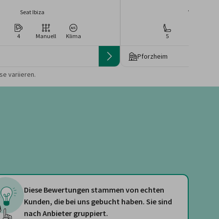
Seat Ibiza
Volkswagen 
4
Manuell
Klima
5
4
Ma
Pforzheim
 die Preise von der
e variieren.
Diese Bewertungen stammen von echten
Kunden, die bei uns gebucht haben. Sie sind
nach Anbieter gruppiert.