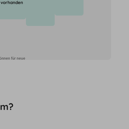
vorhanden
önnen für neue
im?