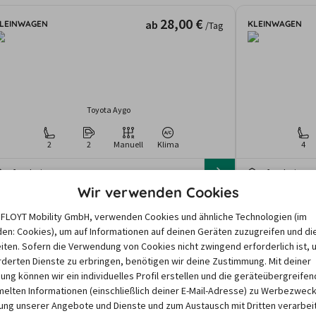
28,00 €
ab
LEINWAGEN
KLEINWAGEN
/Tag
Toyota Aygo
2
2
Manuell
Klima
4
Pforzheim
Pforzheim
gebote und Preise basieren auf den Suchergebnissen der letzten Tage. Da
Wir verwenden Cookies
nd dem Zeitraum abhängen, können die nach einer Suche angezeigten Preis
e FLOYT Mobility GmbH, verwenden Cookies und ähnliche Technologien (im
en: Cookies), um auf Informationen auf deinen Geräten zuzugreifen und di
iten. Sofern die Verwendung von Cookies nicht zwingend erforderlich ist, 
derten Dienste zu erbringen, benötigen wir deine Zustimmung. Mit deiner
igung können wir ein individuelles Profil erstellen und die geräteübergreifen
lten Informationen (einschließlich deiner E-Mail-Adresse) zu Werbezweck
nseren Partnern
ng unserer Angebote und Dienste und zum Austausch mit Dritten verarbeit