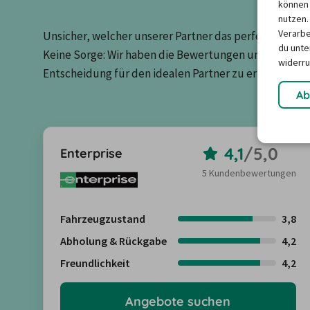
können 
nutzen.
Verarbe
Unsicher, welcher unserer Partner das perfekte Match 
du unter
Keine Sorge: Wir haben die Bewertungen unserer Kun
widerru
Entscheidung für den idealen Partner zu erleichtern.
Ab
4,1
/
5,0
Enterprise
5 Kundenbewertungen
Fahrzeugzustand
3,8
Abholung & Rückgabe
4,2
Freundlichkeit
4,2
Angebote suchen