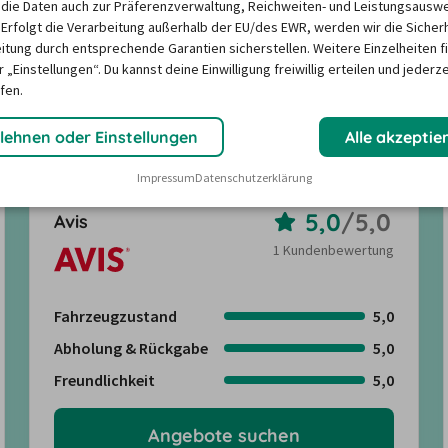
die Daten auch zur Präferenzverwaltung, Reichweiten- und Leistungsausw
 Erfolgt die Verarbeitung außerhalb der EU/des EWR, werden wir die Sicher
itung durch entsprechende Garantien sicherstellen. Weitere Einzelheiten f
für die Mietwagen-Reise ist? 
 „Einstellungen“. Du kannst deine Einwilligung freiwillig erteilen und jederze
den zusammengestellt, um die 
fen.
lehnen oder Einstellungen
Alle akzeptie
Impressum
Datenschutzerklärung
5,0
/
5,0
Avis
1 Kundenbewertung
Fahrzeugzustand
5,0
Abholung & Rückgabe
5,0
Freundlichkeit
5,0
Angebote suchen