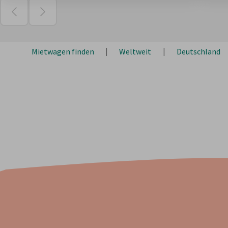
Mietwagen finden
Weltweit
Deutschland
Über 2 Mio. Kunden
Unsere Kunden empfehlen uns mit 438.138 Bewertungen
4,5
/
5