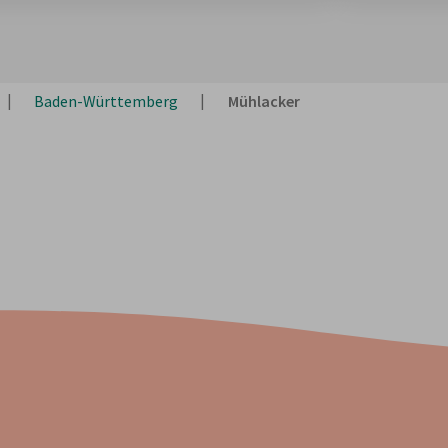
Baden-Württemberg
Mühlacker
Stornieren kostenlos
.
Bis 24 Stunden vor Mietbeginn stornierst du kostenlos.