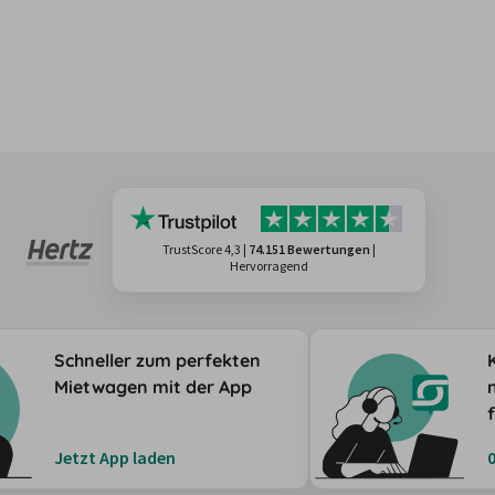
TrustScore 4,3
|
74.151 Bewertungen
|
Hervorragend
Schneller zum perfekten
Mietwagen mit der App
Jetzt App laden
0