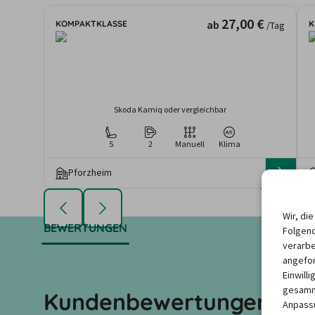
27,00 €
ab
KOMPAKTKLASSE
K
/Tag
Skoda Kamiq oder vergleichbar
5
2
Manuell
Klima
Pforzheim
Die angezeigten An
Mietdauer u
Wir, di
BEWERTUNGEN
Folgend
verarbe
angefor
Einwill
gesamme
Kundenbewertungen zu u
Anpassu