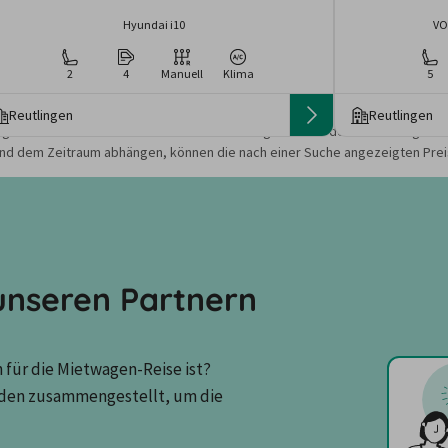
Hyundai i10
VO
2
4
Manuell
Klima
5
Reutlingen
Reutlingen
gebote und Preise basieren auf den Suchergebnissen der letzten Tage. Da
nd dem Zeitraum abhängen, können die nach einer Suche angezeigten Preis
nseren Partnern
für die Mietwagen-Reise ist? 
den zusammengestellt, um die 