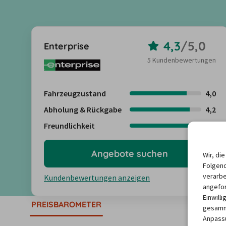
4,3
/
5,0
Enterprise
5 Kundenbewertungen
Fahrzeugzustand
4,0
Abholung & Rückgabe
4,2
Freundlichkeit
4,6
Angebote suchen
Wir, di
Folgend
verarbe
Kundenbewertungen anzeigen
angefor
Einwill
PREISBAROMETER
gesamme
Anpassu