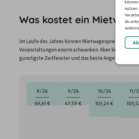
können 
nutzen.
Verarbe
Was kostet ein Mietwagen
du unter
widerru
Im Laufe des Jahres können Mietwagenpreise durch Fa
Ab
Veranstaltungen enorm schwanken. Aber keine Panik: 
günstigste Zeitfenster und das beste Angebot für de
8/26
9/26
10/26
11/2
69,61 €
67,59 €
101,24 €
105,1