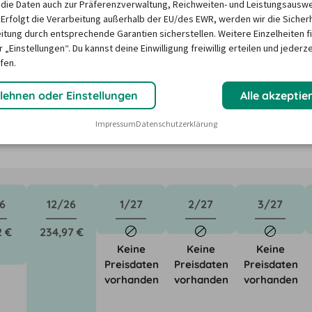
die Daten auch zur Präferenzverwaltung, Reichweiten- und Leistungsausw
 Erfolgt die Verarbeitung außerhalb der EU/des EWR, werden wir die Sicher
itung durch entsprechende Garantien sicherstellen. Weitere Einzelheiten f
 in Reutlingen ?
 „Einstellungen“. Du kannst deine Einwilligung freiwillig erteilen und jederze
fen.
ktoren wie saisonale Nachfrage, Feiertage oder lokale 
lehnen oder Einstellungen
Alle akzeptie
Unser Mietwagen-Preisbarometer hilft immer, das 
Impressum
Datenschutzerklärung
n Mietwagen zu finden - versprochen!
6
12/26
1/27
2/27
3/27
2 €
234,97 €
Keine
Keine
Keine
Preisdaten
Preisdaten
Preisdaten
vorhanden
vorhanden
vorhanden