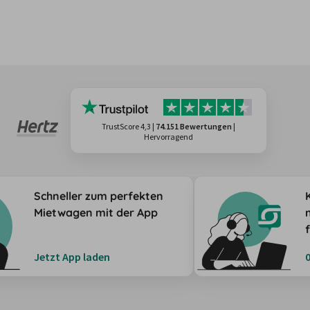
TrustScore 4,3
|
74.151 Bewertungen
|
Hervorragend
Schneller zum perfekten
Mietwagen mit der App
Jetzt App laden
0