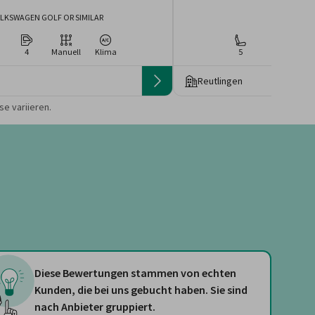
LKSWAGEN GOLF OR SIMILAR
Skoda Kam
4
Manuell
Klima
5
4
Ma
Reutlingen
 die Preise von der
e variieren.
Diese Bewertungen stammen von echten
Kunden, die bei uns gebucht haben. Sie sind
nach Anbieter gruppiert.