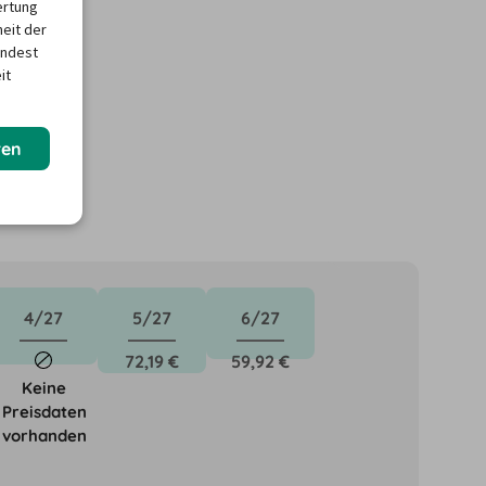
ertung
heit der
indest
it
ren
4/27
5/27
6/27
72,19 €
59,92 €
Keine
Preisdaten
vorhanden