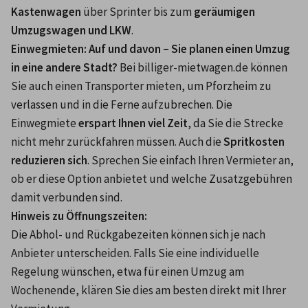
Kastenwagen
 über Sprinter bis zum 
geräumigen 
Umzugswagen und LKW
.
Einwegmieten: Auf und davon – Sie planen einen Umzug 
in eine andere Stadt?
 Bei billiger-mietwagen.de können 
Sie auch einen Transporter mieten, um Pforzheim zu 
verlassen und in die Ferne aufzubrechen. Die 
Einwegmiete 
erspart Ihnen viel Zeit
, da Sie die Strecke 
nicht mehr zurückfahren müssen. Auch die 
Spritkosten 
reduzieren sich
. Sprechen Sie einfach Ihren Vermieter an, 
ob er diese Option anbietet und welche Zusatzgebühren 
damit verbunden sind.
Hinweis zu Öffnungszeiten: 
Die Abhol- und Rückgabezeiten können sich je nach 
Anbieter unterscheiden. Falls Sie eine individuelle 
Regelung wünschen, etwa für einen Umzug am 
Wochenende, klären Sie dies am besten direkt mit Ihrer 