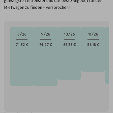
günstigste Zeitfenster und das beste Angebot für den 
Mietwagen zu finden – versprochen!
8/26
9/26
10/26
11/26
74,32 €
74,27 €
66,38 €
56,18 €
7