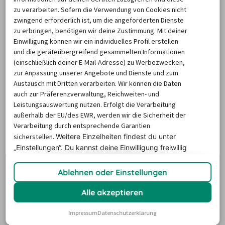
zu verarbeiten. Sofern die Verwendung von Cookies nicht
Falls Sie sich das Aufstellen der Schilder nicht 
zwingend erforderlich ist, um die angeforderten Dienste
zumuten möchten, kann ein Fachbetrieb die Aufgabe 
zu erbringen, benötigen wir deine Zustimmung. Mit deiner
für Sie übernehmen.
Einwilligung können wir ein individuelles Profil erstellen
und die geräteübergreifend gesammelten Informationen
(einschließlich deiner E-Mail-Adresse) zu Werbezwecken,
Lkw mieten in Pforzheim: Die
zur Anpassung unserer Angebote und Dienste und zum
Niederlassungen unserer Partner
Austausch mit Dritten verarbeiten. Wir können die Daten
auch zur Präferenzverwaltung, Reichweiten- und
Leistungsauswertung nutzen. Erfolgt die Verarbeitung
Für die Transportvermietung bieten unsere Partner in 
außerhalb der EU/des EWR, werden wir die Sicherheit der
Pforzheim Ihnen 
mehrere Abholstationen
 an. Neben den 
Verarbeitung durch entsprechende Garantien
sicherstellen.
Weitere Einzelheiten findest du unter
Großen der Branche sind vor Ort auch Anbieter mit 
„Einstellungen“. Du
kannst deine Einwilligung freiwillig
günstigen Basistarifen vertreten. Um einen Transporter 
erteilen und jederzeit
widerrufen.
zu mieten, in Pforzheim abzuholen und Ihren Umzug zu 
Ablehnen oder Einstellungen
starten, stehen Ihnen 
folgende Ansprechpartner
 zur 
Alle akzeptieren
Verfügung:
Impressum
Datenschutzerklärung
Anbieter
Adresse