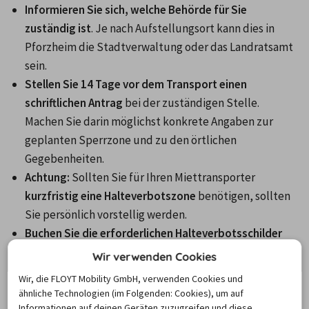
Informieren Sie sich, welche Behörde für Sie 
zuständig ist
. Je nach Aufstellungsort kann dies in 
Pforzheim die Stadtverwaltung oder das Landratsamt 
sein.
Stellen Sie 14 Tage vor dem Transport einen 
schriftlichen Antrag
 bei der zuständigen Stelle. 
Machen Sie darin möglichst konkrete Angaben zur 
geplanten Sperrzone und zu den örtlichen 
Gegebenheiten.
Achtung:
 Sollten Sie für Ihren Miettransporter 
kurzfristig eine Halteverbotszone
 benötigen, sollten 
Sie persönlich vorstellig werden.
Buchen Sie die erforderlichen Halteverbotsschilder
und lassen Sie diese 
mindestens 72 Stunden
 vor dem 
Wir verwenden Cookies
Beginn des Halteverbots aufstellen
. Nur so ist 
Wir, die FLOYT Mobility GmbH, verwenden Cookies und
gewährleistet, dass Sie widerrechtlich parkende 
ähnliche Technologien (im Folgenden: Cookies), um auf
Fahrzeuge kostenpflichtig abschleppen lassen dürfen.
Informationen auf deinen Geräten zuzugreifen und diese