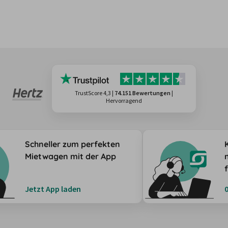
TrustScore 4,3
|
74.151 Bewertungen
|
Hervorragend
Schneller zum perfekten
Mietwagen mit der App
Jetzt App laden
0