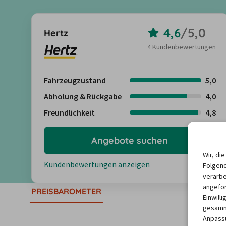
4,6
/
5,0
Hertz
4 Kundenbewertungen
Fahrzeugzustand
5,0
Abholung & Rückgabe
4,0
Freundlichkeit
4,8
Angebote suchen
Wir, di
Kundenbewertungen anzeigen
Folgend
verarbe
angefor
PREISBAROMETER
Einwill
gesamme
Anpassu