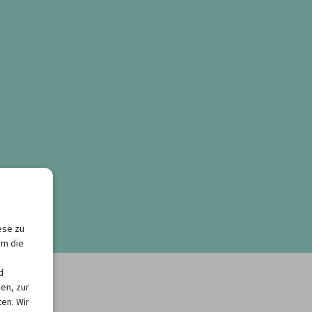
ese zu
um die
d
en, zur
en. Wir