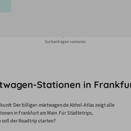
sieren auf dem Minimum Median-Suchpreis für die nächsten 12 Monate und k
Suchanfragen variieren.
etwagen-Stationen in Frankf
nft: Der billiger-mietwagen.de Abhol-Atlas zeigt alle 
en in Frankfurt am Main. Für Städtetrips, 
soll der Roadtrip starten?