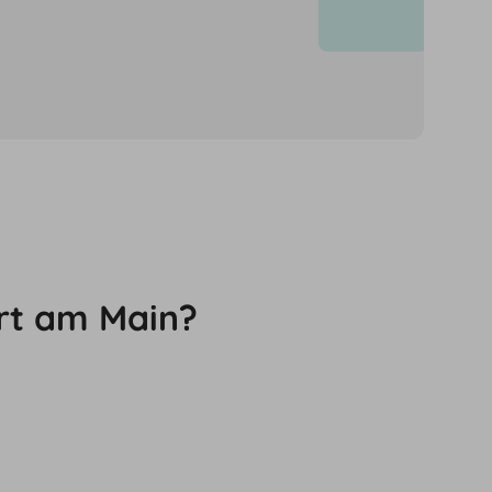
önnen für neue
urt am Main?