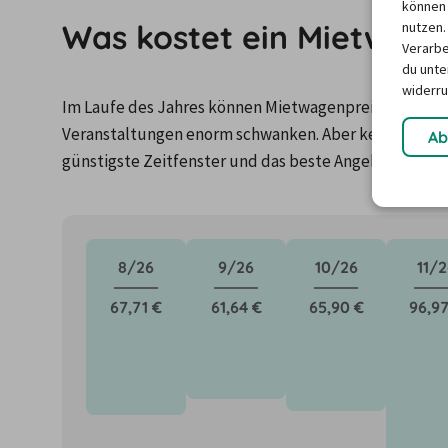
können 
Was kostet ein Mietwage
nutzen.
Verarbe
du unter
widerru
Im Laufe des Jahres können Mietwagenpreise durch Fa
Veranstaltungen enorm schwanken. Aber keine Panik: 
Ab
günstigste Zeitfenster und das beste Angebot für de
8/26
9/26
10/26
11/2
67,71 €
61,64 €
65,90 €
96,97