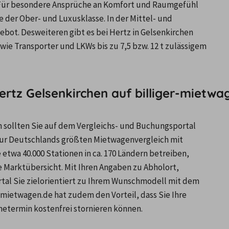
 Für besondere Ansprüche an Komfort und Raumgefühl 
der Ober- und Luxusklasse. In der Mittel- und 
ot. Desweiteren gibt es bei Hertz in Gelsenkirchen 
ie Transporter und LKWs bis zu 7,5 bzw. 12 t zulässigem 
rtz Gelsenkirchen auf billiger-mietwag
n sollten Sie auf dem Vergleichs- und Buchungsportal 
 nur Deutschlands größten Mietwagenvergleich mit 
wa 40.000 Stationen in ca. 170 Ländern betreiben, 
e Marktübersicht. Mit Ihren Angaben zu Abholort, 
tal Sie zielorientiert zu Ihrem Wunschmodell mit dem 
-mietwagen.de hat zudem den Vorteil, dass Sie Ihre 
etermin kostenfrei stornieren können.