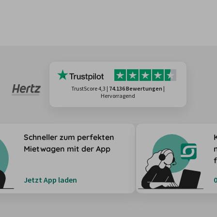
TrustScore 4,3
|
74.136 Bewertungen
|
Hervorragend
Schneller zum perfekten
Mietwagen mit der App
Jetzt App laden
0