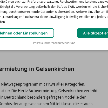
die Daten auch zur Präferenzverwaltung, Reichweiten- und Leistungsausw
 Erfolgt die Verarbeitung außerhalb der EU/des EWR, werden wir die Sicher
 rund 30.000 Mitarbeitern einer der weltgrößten 
itung durch entsprechende Garantien sicherstellen. Weitere Einzelheiten f
enten. Das Unternehmen gehört zur börsennotierten 
 „Einstellungen“. Du kannst deine Einwilligung freiwillig erteilen und jederze
s, Florida, USA. Hertz betreibt selbst oder über 
fen.
d an fast allen internationalen Airports. Zusammen mit 
lehnen oder Einstellungen
Alle akzeptie
d Dollar Thrifty ist das Unternehmen in allen 
n den meisten Großstädten und an allen wichtigen 
Impressum
Datenschutzerklärung
amt betreibt Hertz in Deutschland derzeit über 300 
ermietung in Gelsenkirchen
s Mietwagenprogramm mit PKWs aller Kategorien, 
utzer. Die Hertz Autovermietung Gelsenkirchen verleiht 
 in Deutschland besonders gefragten Modelle der 
mbis der ausgewachsenen Mittelklasse, die es auch 