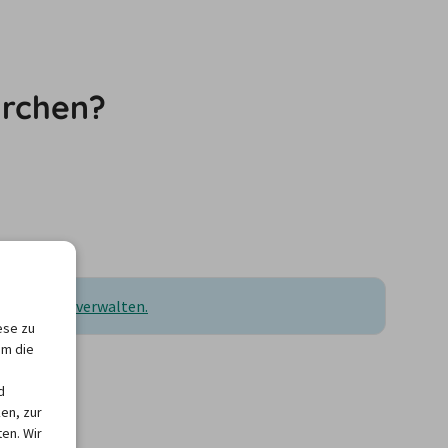
irchen?
ellungen zu verwalten.
ese zu
um die
d
en, zur
en. Wir