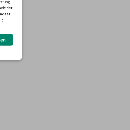
ertung
heit der
indest
it
ren