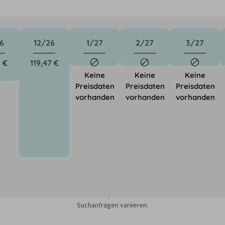
6
12/26
1/27
2/27
3/27
 €
119,47 €
Keine
Keine
Keine
Preisdaten
Preisdaten
Preisdaten
vorhanden
vorhanden
vorhanden
sieren auf dem Minimum Median-Suchpreis für die nächsten 12 Monate und k
Suchanfragen variieren.