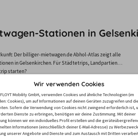
etwagen-Stationen in Gelsenk
nft: Der billiger-mietwagen.de Abhol-Atlas zeigt alle 
nen in Gelsenkirchen. Für Städtetrips, Landpartien…
trip starten?
Wir verwenden Cookies
igen, aktiviere bitte Cookies.
Klicke hier, um deine Cookie-Einst
e FLOYT Mobility GmbH, verwenden Cookies und ähnliche Technologien (im
en: Cookies), um auf Informationen auf deinen Geräten zuzugreifen und di
iten. Sofern die Verwendung von Cookies nicht zwingend erforderlich ist, 
derten Dienste zu erbringen, benötigen wir deine Zustimmung. Mit deiner
igung können wir ein individuelles Profil erstellen und die geräteübergreifen
senkirchen
lten Informationen (einschließlich deiner E-Mail-Adresse) zu Werbezweck
ng unserer Angebote und Dienste und zum Austausch mit Dritten verarbeit