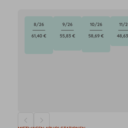
8/26
9/26
10/26
11/2
61,40 €
55,83 €
58,69 €
48,63
Die Preise ba