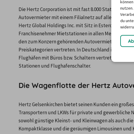
können 
nutzen.
Die Hertz Corporation ist mit fast 8.000 Stationen und
Verarbe
Autovermieter mit einem Filialnetz auf allen Kontin
du unter
Hertz Global Holdings Inc. mit Sitz in Estero bei Naple
widerru
Franchisenehmer Mietstationen in allen Metropolen un
Ab
den zum Konzern gehörenden Autovermietern Firefly un
Preiskategorien vertreten. In Deutschland ist Hertz i
Flughäfen mit Büros bzw. Schaltern vertreten. Insges
Stationen und Flughafenschalter.
Die Wagenflotte der Hertz Autov
Hertz Gelsenkirchen bietet seinen Kunden ein große
Transportern und LKWs für private und gewerbliche N
sowohl günstige Kleinst- und Kleinwagen als auch die
Kompaktklasse und die geräumigen Limousinen und Ko