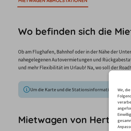
MIETWAGEN ABHOLSTATIONEN
Wo befinden sich die Mi
Ob am Flughafen, Bahnhof oder in der Nähe der Unterku
nahegelegenen Autovermietungen und Rückgabestatio
und mehr Flexibilität im Urlaub! Na, wo soll der Road
Um die Karte und die Stationsinformationen anzuze
Wir, di
Folgend
verarbe
angefor
Einwill
Mietwagen von Hertz Gel
gesamme
Anpassu