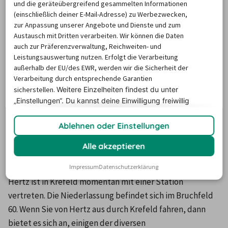
und die geräteübergreifend gesammelten Informationen
noch eine Weile in der Firma weiter. Gekauft hat die Firma 
(einschließlich deiner E-Mail-Adresse) zu Werbezwecken,
John D. Hertz, doch er sollte bei Weitem nicht der letzte 
zur Anpassung unserer Angebote und Dienste und zum
Austausch mit Dritten verarbeiten. Wir können die Daten
Eigner des Unternehmens bleiben. So wurde die Firma 
auch zur Präferenzverwaltung, Reichweiten- und
noch einige Male weiterverkauft, expandierte selbst und 
Leistungsauswertung nutzen. Erfolgt die Verarbeitung
kaufte ihrerseits einige Unternehmen auf. Gegen Ende 
außerhalb der EU/des EWR, werden wir die Sicherheit der
Verarbeitung durch entsprechende Garantien
2006 dotierte Hertz dann wieder an der Börse. 
sicherstellen.
Weitere Einzelheiten findest du unter
Mittlerweile kann die Firma stolz auf sich sein, denn sie 
„Einstellungen“. Du
kannst deine Einwilligung freiwillig
gehört zu den 100 Marken, die weltweit am wertvollsten 
erteilen und jederzeit
widerrufen.
sind.
Ablehnen oder Einstellungen
Alle akzeptieren
Hertz in Krefeld
Impressum
Datenschutzerklärung
Hertz ist in Krefeld momentan mit einer Station 
vertreten. Die Niederlassung befindet sich im Bruchfeld 
60. Wenn Sie von Hertz aus durch Krefeld fahren, dann 
bietet es sich an, einigen der diversen 