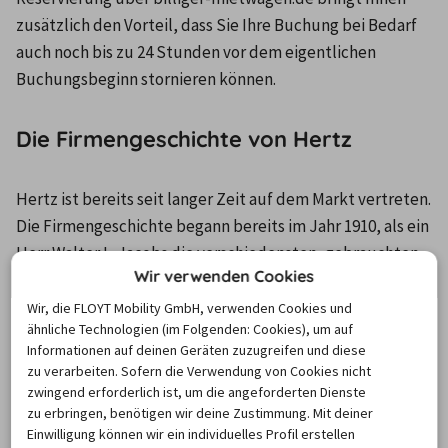
zusätzlich den Vorteil, dass Sie Ihre Buchung bei Bedarf 
auch noch bis zu 24 Stunden vor dem eigentlichen 
Buchungsbeginn stornieren können.
Die Firmengeschichte von Hertz
Hertz ist bereits seit langer Zeit auf dem Markt vertreten. 
Die Firmengeschichte begann bereits im Jahr 1910, als ein 
Herr Walter L. Jacobs die verschiedensten, gebrauchten 
Wir verwenden Cookies
Fahrzeuge aufkaufte, diese reparierte und anschließend 
vermietete. Damit war eine regelrechte Erfolgsstory 
Wir, die FLOYT Mobility GmbH, verwenden Cookies und
ähnliche Technologien (im Folgenden: Cookies), um auf
geboren, denn nach nur fünf Jahren konnte er auf einen 
Informationen auf deinen Geräten zuzugreifen und diese
Umsatz von ungefähr einer Million US-Dollar stolz sein. 
zu verarbeiten. Sofern die Verwendung von Cookies nicht
Jacobs blieb seinem Unternehmen noch viele Jahre treu, 
zwingend erforderlich ist, um die angeforderten Dienste
zu erbringen, benötigen wir deine Zustimmung. Mit deiner
bis er es dann, circa 20 Jahre später, verkaufte. Allerdings 
Einwilligung können wir ein individuelles Profil erstellen
stieg er auch dann nicht komplett aus, sondern arbeitete 