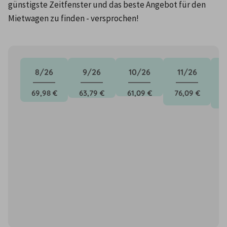
günstigste Zeitfenster und das beste Angebot für den 
Mietwagen zu finden - versprochen!
8/26
9/26
10/26
11/26
69,98 €
63,79 €
61,09 €
76,09 €
8