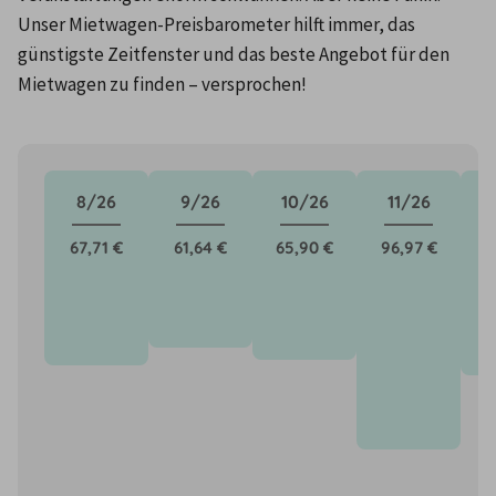
Unser Mietwagen-Preisbarometer hilft immer, das 
günstigste Zeitfenster und das beste Angebot für den 
Mietwagen zu finden – versprochen!
8/26
9/26
10/26
11/26
67,71 €
61,64 €
65,90 €
96,97 €
7