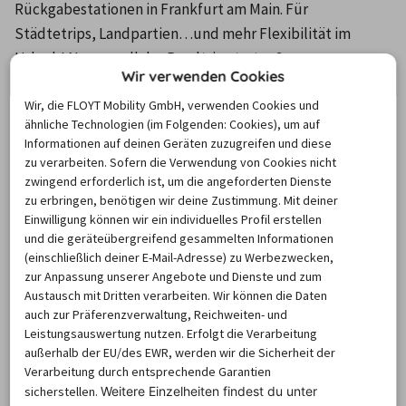
Rückgabestationen in Frankfurt am Main. Für 
Städtetrips, Landpartien…und mehr Flexibilität im 
Urlaub! Na, wo soll der Roadtrip starten?
Wir verwenden Cookies
Wir, die FLOYT Mobility GmbH, verwenden Cookies und
ähnliche Technologien (im Folgenden: Cookies), um auf
Um die Karte und die Stationsinformationen
Informationen auf deinen Geräten zuzugreifen und diese
anzuzeigen, aktiviere bitte Cookies.
zu verarbeiten. Sofern die Verwendung von Cookies nicht
Klicke hier, um deine Cookie-Einstellungen zu
zwingend erforderlich ist, um die angeforderten Dienste
verwalten.
zu erbringen, benötigen wir deine Zustimmung. Mit deiner
Einwilligung können wir ein individuelles Profil erstellen
und die geräteübergreifend gesammelten Informationen
BUCHUNG
(einschließlich deiner E-Mail-Adresse) zu Werbezwecken,
zur Anpassung unserer Angebote und Dienste und zum
Austausch mit Dritten verarbeiten. Wir können die Daten
auch zur Präferenzverwaltung, Reichweiten- und
Auto mieten am Flughafen
Leistungsauswertung nutzen. Erfolgt die Verarbeitung
außerhalb der EU/des EWR, werden wir die Sicherheit der
Frankfurt am Main
Verarbeitung durch entsprechende Garantien
sicherstellen.
Weitere Einzelheiten findest du unter