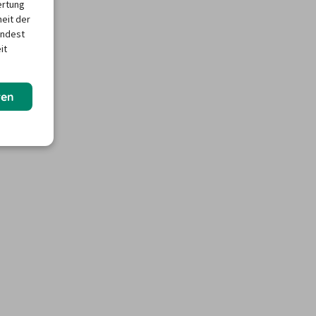
ertung
heit der
indest
it
ren