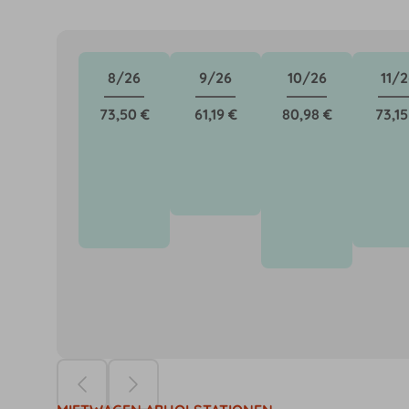
8/26
9/26
10/26
11/2
73,50 €
61,19 €
80,98 €
73,15
Die Preise ba