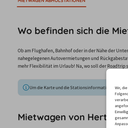
MIETWAGEN ABHOLSTATIONEN
Wo befinden sich die Mi
Ob am Flughafen, Bahnhof oder in der Nähe der Unterku
nahegelegenen Autovermietungen und Rückgabestati
mehr Flexibilität im Urlaub! Na, wo soll der Roadtrip 
Um die Karte und die Stationsinformationen anzuze
Wir, di
Folgend
verarbe
angefor
Einwill
Mietwagen von Hertz Ol
gesamme
Anpassu