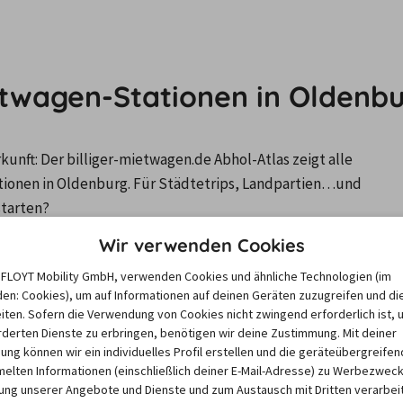
etwagen-Stationen in Oldenb
nft: Der billiger-mietwagen.de Abhol-Atlas zeigt alle 
onen in Oldenburg. Für Städtetrips, Landpartien…und 
starten?
Wir verwenden Cookies
igen, aktiviere bitte Cookies.
Klicke hier, um deine Cookie-Einst
e FLOYT Mobility GmbH, verwenden Cookies und ähnliche Technologien (im
en: Cookies), um auf Informationen auf deinen Geräten zuzugreifen und di
iten. Sofern die Verwendung von Cookies nicht zwingend erforderlich ist, 
derten Dienste zu erbringen, benötigen wir deine Zustimmung. Mit deiner
igung können wir ein individuelles Profil erstellen und die geräteübergreifen
denburg
lten Informationen (einschließlich deiner E-Mail-Adresse) zu Werbezweck
ng unserer Angebote und Dienste und zum Austausch mit Dritten verarbeit