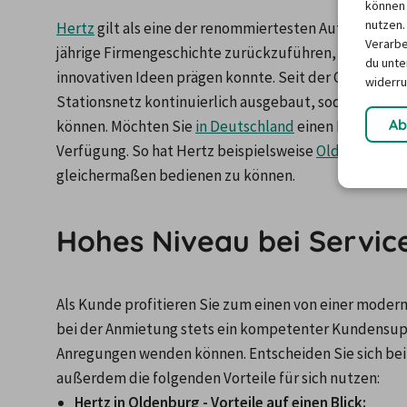
können 
nutzen.
Hertz
 gilt als eine der renommiertesten Autovermietun
Verarbe
jährige Firmengeschichte zurückzuführen, in der der 
du unter
innovativen Ideen prägen konnte. Seit der Gründung im
widerru
Stationsnetz kontinuierlich ausgebaut, sodass Kunde
Ab
können. Möchten Sie 
in Deutschland
 einen Mietwagen
Verfügung. So hat Hertz beispielsweise 
Oldenburg
 a
gleichermaßen bedienen zu können.
Hohes Niveau bei Servic
Als Kunde profitieren Sie zum einen von einer moder
bei der Anmietung stets ein kompetenter Kundensuppor
Anregungen wenden können. Entscheiden Sie sich bei 
außerdem die folgenden Vorteile für sich nutzen:
Hertz in Oldenburg - Vorteile auf einen Blick: