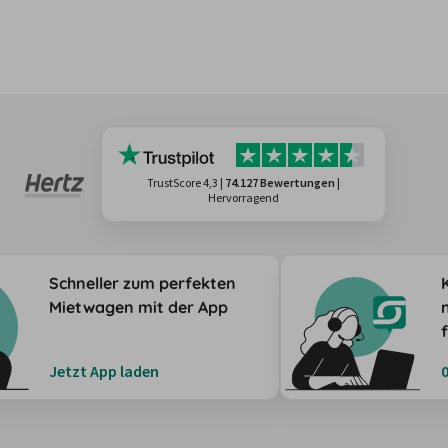
TrustScore 4,3
|
74.127 Bewertungen
|
Hervorragend
Schneller zum perfekten
Mietwagen mit der App
Jetzt App laden
0