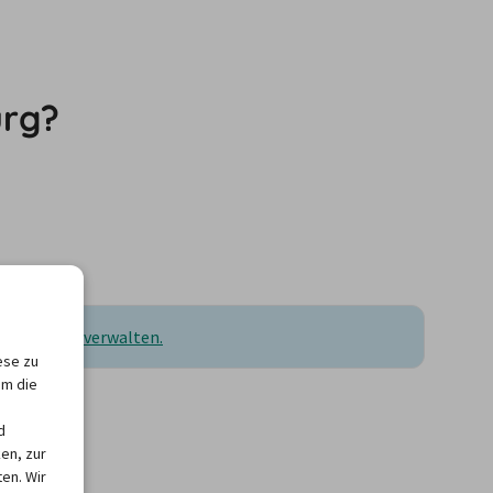
urg?
ellungen zu verwalten.
ese zu
um die
d
en, zur
en. Wir