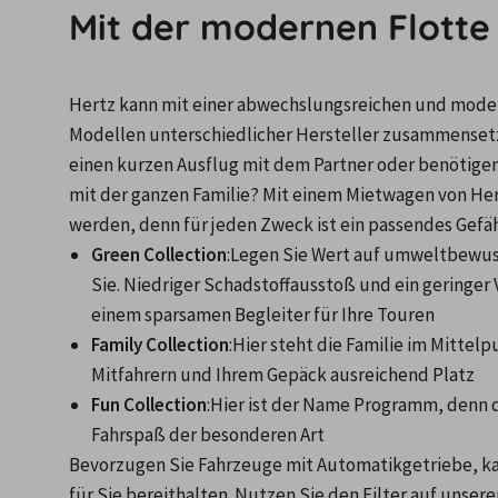
Mit der modernen Flotte
Hertz kann mit einer abwechslungsreichen und modern
Modellen unterschiedlicher Hersteller zusammensetzt
einen kurzen Ausflug mit dem Partner oder benötigen
mit der ganzen Familie? Mit einem Mietwagen von Her
werden, denn für jeden Zweck ist ein passendes Gefä
Green Collection
:Legen Sie Wert auf umweltbewusst
Sie. Niedriger Schadstoffausstoß und ein geringer
einem sparsamen Begleiter für Ihre Touren
Family Collection
:Hier steht die Familie im Mittel
Mitfahrern und Ihrem Gepäck ausreichend Platz
Fun Collection
:Hier ist der Name Programm, denn di
Fahrspaß der besonderen Art 
Bevorzugen Sie Fahrzeuge mit Automatikgetriebe, kan
für Sie bereithalten. Nutzen Sie den Filter auf unse