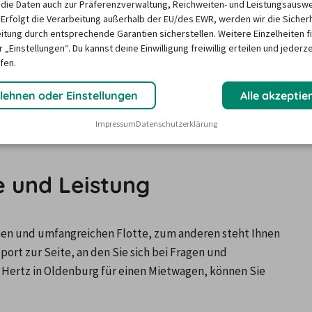
die Daten auch zur Präferenzverwaltung, Reichweiten- und Leistungsausw
 Erfolgt die Verarbeitung außerhalb der EU/des EWR, werden wir die Sicher
gen der Welt. Dies ist vor allem auf die rund 100-
itung durch entsprechende Garantien sicherstellen. Weitere Einzelheiten f
US-amerikanische
 Anbieter nachhaltig die Branche mit 
 „Einstellungen“. Du kannst deine Einwilligung freiwillig erteilen und jederze
 Jahr 1918 hat sich viel getan: Vor allem wurde das 
fen.
n weltweit rund 8.100 Mietstationen von Hertz nutzen 
lehnen oder Einstellungen
Alle akzeptie
 buchen, stehen Ihnen dafür rund 300 Stationen zur 
ls Standort gewählt, um Einheimische und Touristen 
Impressum
Datenschutzerklärung
e und Leistung
nen und umfangreichen Flotte, zum anderen steht Ihnen 
t zur Seite, an den Sie sich bei Fragen und 
Hertz in Oldenburg für einen Mietwagen, können Sie 