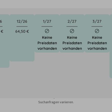
6
12/26
1/27
2/27
3/27
 €
64,50 €
Keine
Keine
Keine
Preisdaten
Preisdaten
Preisdaten
vorhanden
vorhanden
vorhanden
sieren auf dem Minimum Median-Suchpreis für die nächsten 12 Monate und k
Suchanfragen variieren.