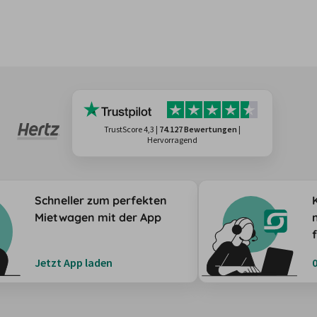
TrustScore 4,3
|
74.127 Bewertungen
|
Hervorragend
Schneller zum perfekten
Mietwagen mit der App
Jetzt App laden
0