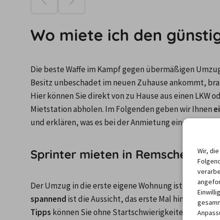
Wo miete ich den günsti
Die beste Waffe im Kampf gegen übermäßigen Umzugs
Besitz unbeschadet im neuen Zuhause ankommt, bra
Hier können Sie direkt von zu Hause aus einen LKW od
Mietstation abholen. Im Folgenden geben wir Ihnen 
e
und erklären, was es bei der Anmietung eines Transpor
Wir, di
Sprinter mieten in Remscheid - d
Folgend
verarbe
angefor
Einwill
spannend
 ist die Aussicht, das erste Mal hinter dem 
gesamme
Tipps
 können Sie ohne Startschwierigkeiten einen Tr
Anpassu