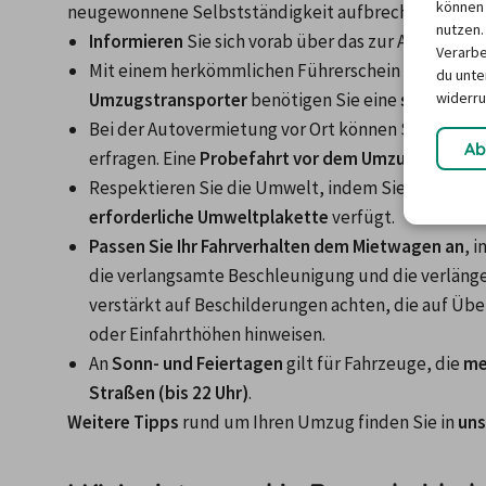
können 
neugewonnene Selbstständigkeit aufbrechen.
nutzen.
Informieren
 Sie sich vorab über das zur Anmietung
Verarbe
Mit einem herkömmlichen Führerschein dürfen Sie n
du unter
widerru
Umzugstransporter
 benötigen Sie eine 
spezielle 
Bei der Autovermietung vor Ort können Sie Besonde
Ab
erfragen. Eine 
Probefahrt vor dem Umzugstag
 ver
erforderliche Umweltplakette
 verfügt.
Passen Sie Ihr Fahrverhalten dem Mietwagen an
, 
die verlangsamte Beschleunigung und die verläng
verstärkt auf Beschilderungen achten, die auf Üb
oder Einfahrthöhen hinweisen.
An 
Sonn- und Feiertagen
 gilt für Fahrzeuge, die 
me
Straßen (bis 22 Uhr)
.
Weitere Tipps
 rund um Ihren Umzug finden Sie in 
uns