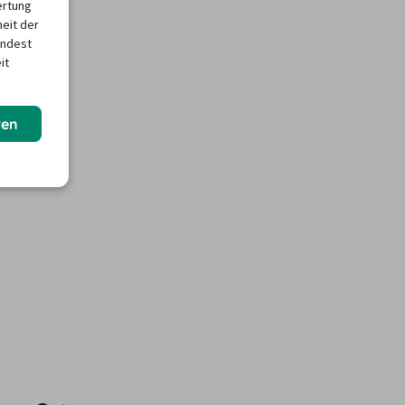
ertung
heit der
indest
it
ren