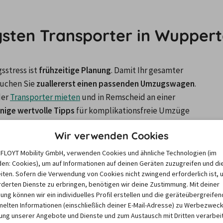
gsten Transporter in Wuppert
stress ist 
frühzeitige Planung
. Damit Ihr gesamter 
uchen Sie 
zuallererst einen passenden Umzugswagen
. 
er 
Transporter mieten
 und in Remscheid an einer 
inige wertvolle Tipps
 für komplikationsfreie Umzüge 
ters zu beachten gilt.
Wir verwenden Cookies
e FLOYT Mobility GmbH, verwenden Cookies und ähnliche Technologien (im
arauf sollten Sie als Fahranfänger ach
en: Cookies), um auf Informationen auf deinen Geräten zuzugreifen und di
iten. Sofern die Verwendung von Cookies nicht zwingend erforderlich ist, 
derten Dienste zu erbringen, benötigen wir deine Zustimmung. Mit deiner
Der Umzug in die erste eigene Wohnung ist wohl einer der aufregendsten überhaupt. Mindestens genauso 
igung können wir ein individuelles Profil erstellen und die geräteübergreifen
Steuer eines großen Mietwagens zu sitzen. Mit 
unseren 
lten Informationen (einschließlich deiner E-Mail-Adresse) zu Werbezweck
ansporter mieten und aus Remscheid in die 
ng unserer Angebote und Dienste und zum Austausch mit Dritten verarbeit