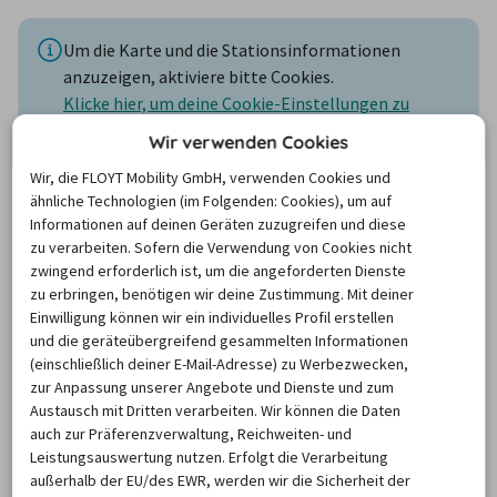
Um die Karte und die Stationsinformationen
anzuzeigen, aktiviere bitte Cookies.
Klicke hier, um deine Cookie-Einstellungen zu
verwalten.
Wir verwenden Cookies
Wir, die FLOYT Mobility GmbH, verwenden Cookies und
BUCHUNG
ähnliche Technologien (im Folgenden: Cookies), um auf
Informationen auf deinen Geräten zuzugreifen und diese
zu verarbeiten. Sofern die Verwendung von Cookies nicht
zwingend erforderlich ist, um die angeforderten Dienste
zu erbringen, benötigen wir deine Zustimmung. Mit deiner
Transporter mieten in Dortmund:
Einwilligung können wir ein individuelles Profil erstellen
Günstig und unkompliziert
und die geräteübergreifend gesammelten Informationen
(einschließlich deiner E-Mail-Adresse) zu Werbezwecken,
zur Anpassung unserer Angebote und Dienste und zum
Viele Menschen brauchen im Alltag in der Ruhrstadt nicht 
Austausch mit Dritten verarbeiten. Wir können die Daten
auch zur Präferenzverwaltung, Reichweiten- und
unbedingt ein Auto. Für besondere Gelegenheiten kannst 
Leistungsauswertung nutzen. Erfolgt die Verarbeitung
Du einfach einen Sprinter in Dortmund mieten und 
außerhalb der EU/des EWR, werden wir die Sicherheit der