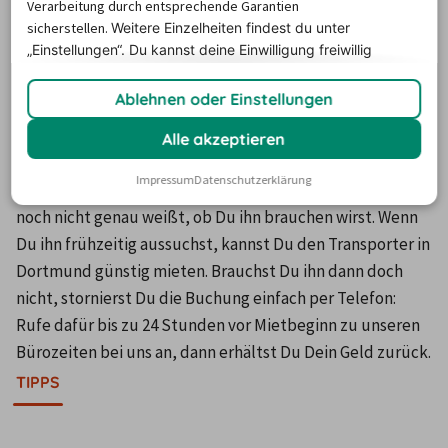
Kunstwerke, Geräte, Möbel oder Instrumente an ihren 
Verarbeitung durch entsprechende Garantien
Bestimmungsort transportieren.
sicherstellen.
Weitere Einzelheiten findest du unter
„Einstellungen“. Du
kannst deine Einwilligung freiwillig
Du kannst einen Transporter in Dortmund mieten, wenn 
erteilen und jederzeit
widerrufen.
ein Umzug ansteht oder wenn Du größere Ladungen an 
Ablehnen oder Einstellungen
Gegenständen zu einem Flohmarkt, einer Ausstellung, 
einem Konzert, einem Festival oder einem anderen Event 
Alle akzeptieren
bringen möchtest.
Impressum
Datenschutzerklärung
Tipp:
 Buche den Transporter ruhig auch schon, wenn Du 
noch nicht genau weißt, ob Du ihn brauchen wirst. Wenn 
Du ihn frühzeitig aussuchst, kannst Du den Transporter in 
Dortmund günstig mieten. Brauchst Du ihn dann doch 
nicht, stornierst Du die Buchung einfach per Telefon: 
Rufe dafür bis zu 24 Stunden vor Mietbeginn zu unseren 
Bürozeiten bei uns an, dann erhältst Du Dein Geld zurück.
TIPPS