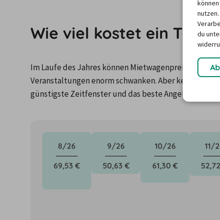
können 
nutzen.
Verarbe
Wie viel kostet ein Tran
du unter
widerru
Im Laufe des Jahres können Mietwagenpreise durch Fa
Ab
Veranstaltungen enorm schwanken. Aber keine Panik: 
günstigste Zeitfenster und das beste Angebot für de
8/26
9/26
10/26
11/2
69,53 €
50,63 €
61,30 €
52,72