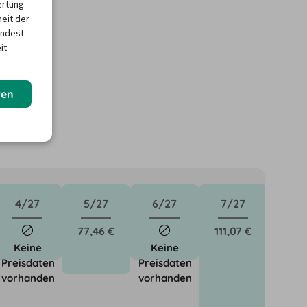
ertung
heit der
indest
it
ren
4/27
5/27
6/27
7/27
77,46 €
111,07 €
Keine
Keine
Preisdaten
Preisdaten
vorhanden
vorhanden