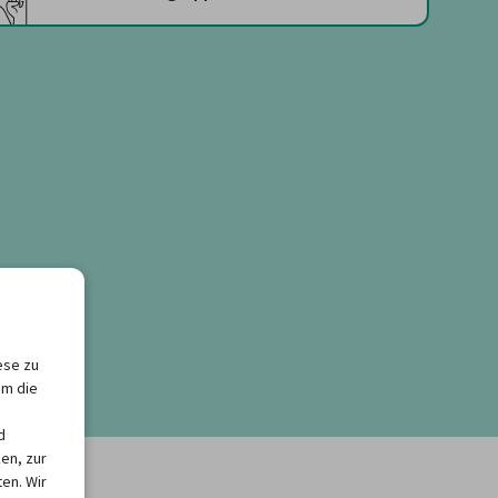
ese zu
um die
d
en, zur
en. Wir