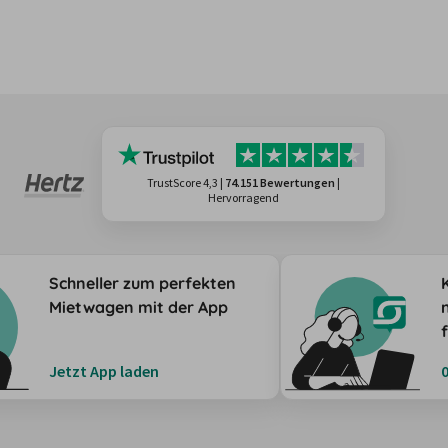
TrustScore 4,3
|
74.151 Bewertungen
|
Hervorragend
Schneller zum perfekten
Mietwagen mit der App
Jetzt App laden
0