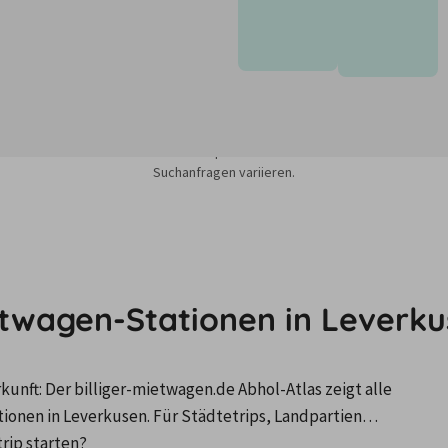
sieren auf dem Minimum Median-Suchpreis für die nächsten 12 Monate und k
Suchanfragen variieren.
etwagen-Stationen in Leverk
nft: Der billiger-mietwagen.de Abhol-Atlas zeigt alle 
nen in Leverkusen. Für Städtetrips, Landpartien…
trip starten?