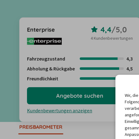
4,4
/
5,0
Enterprise
4 Kundenbewertungen
Fahrzeugzustand
4,3
Abholung & Rückgabe
4,5
Freundlichkeit
4,5
Angebote suchen
Wir, di
Folgend
verarbe
Kundenbewertungen anzeigen
angefor
Einwill
PREISBAROMETER
gesamme
Anpassu