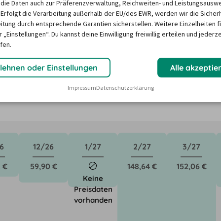
die Daten auch zur Präferenzverwaltung, Reichweiten- und Leistungsausw
 Erfolgt die Verarbeitung außerhalb der EU/des EWR, werden wir die Sicher
itung durch entsprechende Garantien sicherstellen. Weitere Einzelheiten f
sporter in Leverkusen?
 „Einstellungen“. Du kannst deine Einwilligung freiwillig erteilen und jederze
fen.
ktoren wie saisonale Nachfrage, Feiertage oder lokale 
lehnen oder Einstellungen
Alle akzeptie
Unser Mietwagen-Preisbarometer hilft immer, das 
Impressum
Datenschutzerklärung
n Mietwagen zu finden – versprochen!
6
12/26
1/27
2/27
3/27
 €
59,90 €
148,64 €
152,06 €
Keine
Preisdaten
vorhanden