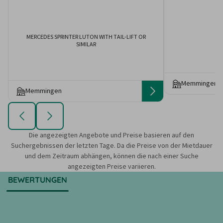
MERCEDES SPRINTER LUTON WITH TAIL-LIFT OR
M
SIMILAR
Memmingen
Memmingen
Die angezeigten Angebote und Preise basieren auf den
Suchergebnissen der letzten Tage. Da die Preise von der Mietdauer
und dem Zeitraum abhängen, können die nach einer Suche
angezeigten Preise variieren.
BEWERTUNGEN