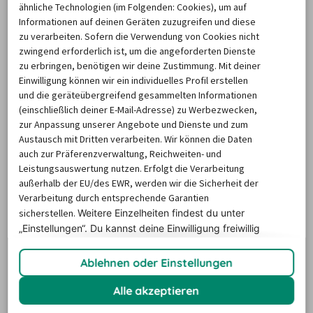
Lastentransport
 einen Transporter, dann eignet es sich 
ähnliche Technologien (im Folgenden: Cookies), um auf
ganz hervorragend, einen Sprinter zu mieten in 
Informationen auf deinen Geräten zuzugreifen und diese
zu verarbeiten. Sofern die Verwendung von Cookies nicht
Memmingen. Beim Transporter oder auch 
zwingend erforderlich ist, um die angeforderten Dienste
Kleintransporter 
handelt es sich um einen 
zu erbringen, benötigen wir deine Zustimmung. Mit deiner
Lastkraftwagen
 mit einer Nutzlast von etwa einer halben 
Einwilligung können wir ein individuelles Profil erstellen
und die geräteübergreifend gesammelten Informationen
bis eineinhalb Tonnen. Der Vorteil, einen Transporter zu 
(einschließlich deiner E-Mail-Adresse) zu Werbezwecken,
mieten in Memmingen ist, dass dieser mit dem normalen 
zur Anpassung unserer Angebote und Dienste und zum
Führerschein B
 gefahren werden darf, also keine 
Austausch mit Dritten verarbeiten. Wir können die Daten
Fahrererlaubnis anderer Klassen notwendig ist. Genauso 
auch zur Präferenzverwaltung, Reichweiten- und
Leistungsauswertung nutzen. Erfolgt die Verarbeitung
verhält es sich mit einem Sprinter. Der Sprinter ist ein 
außerhalb der EU/des EWR, werden wir die Sicherheit der
Kleintransporter 
mit einer Karosserie eines 
Verarbeitung durch entsprechende Garantien
Kastenwagens, eines Pritschenwagens oder eines 
sicherstellen.
Weitere Einzelheiten findest du unter
„Einstellungen“. Du
kannst deine Einwilligung freiwillig
Kleinbusses
, meist mit seitlicher Schiebetür zum 
erteilen und jederzeit
widerrufen.
Verladen der Gegenstände. Möchten Sie einen 
Ablehnen oder Einstellungen
Transporter mieten in Memmingen, einer kreisfreien 
Stadt in Schwaben, um dort einen Umzug problemlos 
Alle akzeptieren
über die Bühne laufen zu lassen, dann werden Sie 
auf 