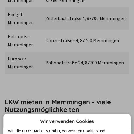
Memmingen
87766 Memmingen
Budget 
Zellerbachstraße 4, 87700 Memmingen
Memmingen
Enterprise 
Donaustraße 64, 87700 Memmingen
Memmingen
Europcar 
Bahnhofstraße 24, 87700 Memmingen
Memmingen
LKW mieten in Memmingen - viele
Nutzungsmöglichkeiten
Wir verwenden Cookies
Benötigen Sie 
für Ihren Umzug
 oder für einen 
anderen 
Wir, die FLOYT Mobility GmbH, verwenden Cookies und