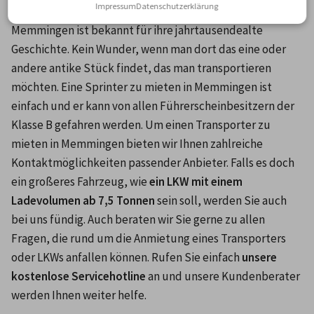
Impressum
Datenschutzerklärung
unserem Portal bestimmt den passenden Partner finden
. 
Memmingen ist bekannt für ihre jahrtausendealte 
Geschichte. Kein Wunder, wenn man dort das eine oder 
andere antike Stück findet, das man transportieren 
möchten. Eine Sprinter zu mieten in Memmingen ist 
einfach und er kann von allen Führerscheinbesitzern der 
Klasse B gefahren werden. Um einen Transporter zu 
mieten in Memmingen bieten wir Ihnen zahlreiche 
Kontaktmöglichkeiten passender Anbieter. Falls es doch 
ein großeres Fahrzeug, wie 
ein LKW mit einem 
Ladevolumen ab 7,5 Tonnen
 sein soll, werden Sie auch 
bei uns fündig. Auch beraten wir Sie gerne zu allen 
Fragen, die rund um die Anmietung eines Transporters 
oder LKWs anfallen können. Rufen Sie einfach 
unsere 
kostenlose Servicehotline
 an und unsere Kundenberater 
werden Ihnen weiter helfe.