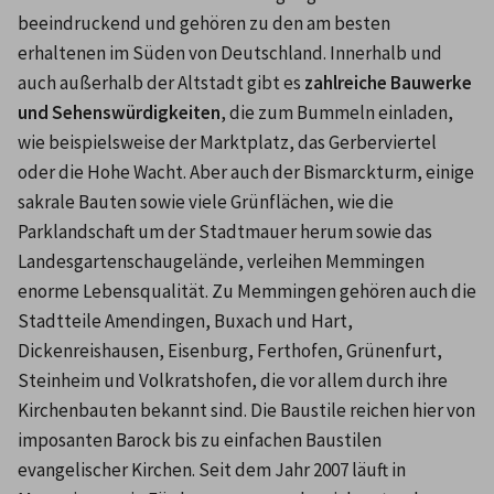
beeindruckend und gehören zu den am besten 
erhaltenen im Süden von Deutschland. Innerhalb und 
auch außerhalb der Altstadt gibt es 
zahlreiche Bauwerke 
und Sehenswürdigkeiten
, die zum Bummeln einladen, 
wie beispielsweise der Marktplatz, das Gerberviertel 
oder die Hohe Wacht. Aber auch der Bismarckturm, einige 
sakrale Bauten sowie viele Grünflächen, wie die 
Parklandschaft um der Stadtmauer herum sowie das 
Landesgartenschaugelände, verleihen Memmingen 
enorme Lebensqualität. Zu Memmingen gehören auch die 
Stadtteile Amendingen, Buxach und Hart, 
Dickenreishausen, Eisenburg, Ferthofen, Grünenfurt, 
Steinheim und Volkratshofen, die vor allem durch ihre 
Kirchenbauten bekannt sind. Die Baustile reichen hier von 
imposanten Barock bis zu einfachen Baustilen 
evangelischer Kirchen. Seit dem Jahr 2007 läuft in 