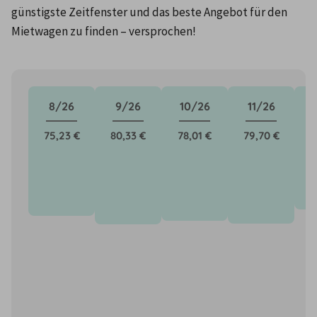
günstigste Zeitfenster und das beste Angebot für den 
Mietwagen zu finden – versprochen!
8/26
9/26
10/26
11/26
75,23 €
80,33 €
78,01 €
79,70 €
7